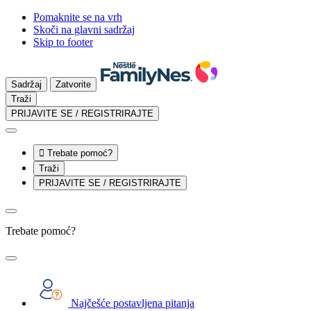
Pomaknite se na vrh
Skoči na glavni sadržaj
Skip to footer
Sadržaj
Zatvorite
Traži
PRIJAVITE SE / REGISTRIRAJTE

Trebate pomoć?
Traži
PRIJAVITE SE / REGISTRIRAJTE
Trebate pomoć?
Najčešće postavljena pitanja