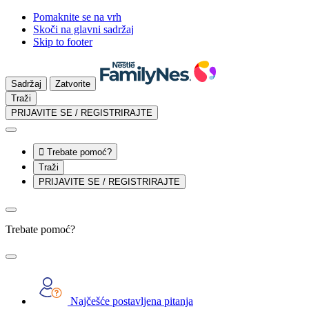
Pomaknite se na vrh
Skoči na glavni sadržaj
Skip to footer
Sadržaj
Zatvorite
Traži
PRIJAVITE SE / REGISTRIRAJTE

Trebate pomoć?
Traži
PRIJAVITE SE / REGISTRIRAJTE
Trebate pomoć?
Najčešće postavljena pitanja