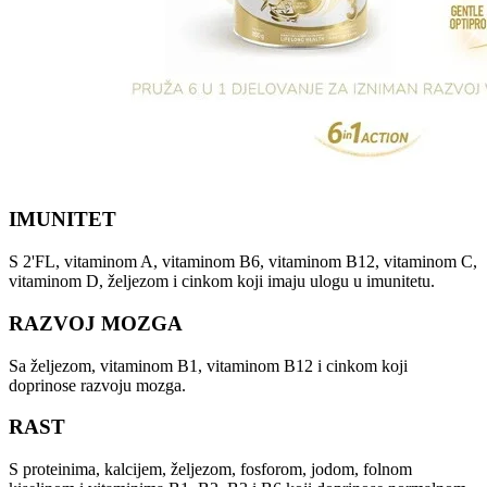
IMUNITET
S 2'FL, vitaminom A, vitaminom B6, vitaminom B12, vitaminom C,
vitaminom D, željezom i cinkom koji imaju ulogu u imunitetu.​
RAZVOJ MOZGA
Sa željezom, vitaminom B1, vitaminom B12 i cinkom koji
doprinose razvoju mozga.​
RAST​
S proteinima, kalcijem, željezom, fosforom, jodom, folnom