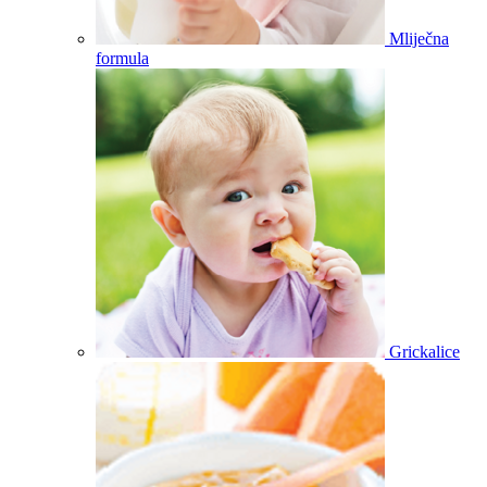
Mliječna
formula
Grickalice