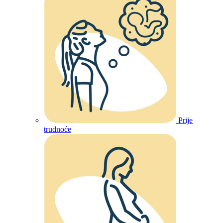
Prije
trudnoće