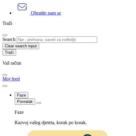
Obratite nam se
Traži
Search
Clear search input
Vaš račun
Moj feed
Faze
Povratak
Faze
Razvoj vašeg djeteta, korak po korak.