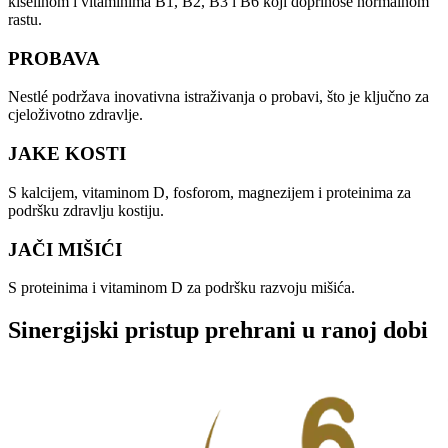
kiselinom i vitaminima B1, B2, B3 i B6 koji doprinose normalnom
rastu.​
PROBAVA
Nestlé podržava inovativna istraživanja o probavi, što je ključno za
cjeloživotno zdravlje.​
JAKE KOSTI​
S kalcijem, vitaminom D, fosforom, magnezijem i proteinima za
podršku zdravlju kostiju.​
JAČI MIŠIĆI
S proteinima i vitaminom D za podršku razvoju mišića.​
Sinergijski pristup prehrani u ranoj dobi