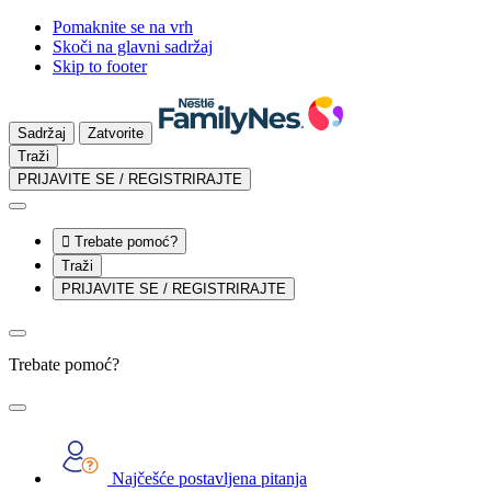
Pomaknite se na vrh
Skoči na glavni sadržaj
Skip to footer
Sadržaj
Zatvorite
Traži
PRIJAVITE SE / REGISTRIRAJTE

Trebate pomoć?
Traži
PRIJAVITE SE / REGISTRIRAJTE
Trebate pomoć?
Najčešće postavljena pitanja