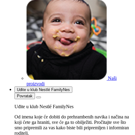
Naši
proizvodi
Uđite u klub Nestlé FamilyNes
Povratak
Uđite u klub Nestlé FamilyNes
Od imena koje će dobiti do prehrambenih navika i načina na
koji ćete ga hraniti, sve će ga to obilježiti. Pročitajte sve što
smo pripremili za vas kako biste bili pripremljen i informiran
roditelj.