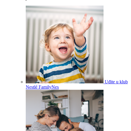
Uđite u klub
Nestlé FamilyNes