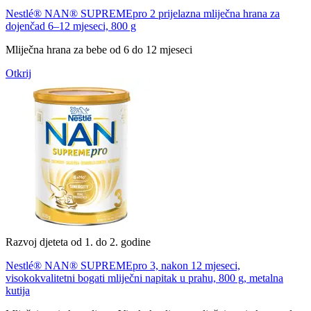
Nestlé® NAN® SUPREMEpro 2 prijelazna mliječna hrana za
dojenčad 6–12 mjeseci, 800 g
Mliječna hrana za bebe od 6 do 12 mjeseci
Otkrij
Razvoj djeteta od 1. do 2. godine
Nestlé® NAN® SUPREMEpro 3, nakon 12 mjeseci,
visokokvalitetni bogati mliječni napitak u prahu, 800 g, metalna
kutija