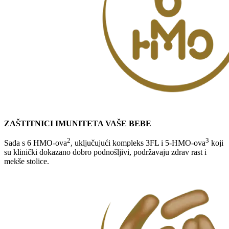
ZAŠTITNICI IMUNITETA VAŠE BEBE ​
2
3
Sada s 6 HMO-ova
, uključujući kompleks 3FL i 5-HMO-ova
koji
su klinički dokazano dobro podnošljivi, podržavaju zdrav rast i
mekše stolice.​