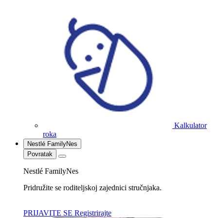
Kalkulator
roka
Nestlé FamilyNes
Povratak
Nestlé FamilyNes
Pridružite se roditeljskoj zajednici stručnjaka.
PRIJAVITE SE
Registrirajte