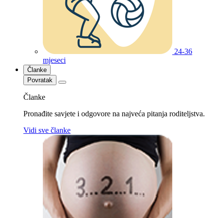
24-36
mjeseci
Članke
Povratak
Članke
Pronađite savjete i odgovore na najveća pitanja roditeljstva.
Vidi sve članke