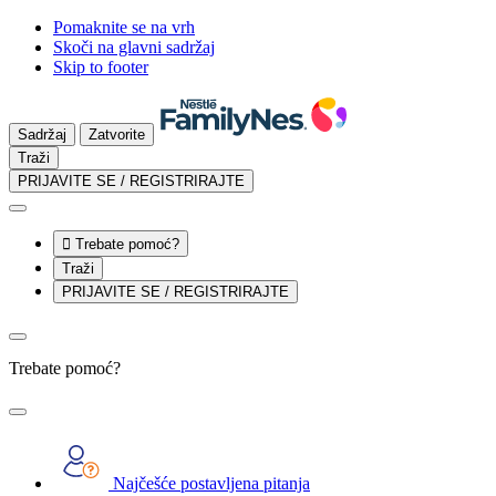
Pomaknite se na vrh
Skoči na glavni sadržaj
Skip to footer
Sadržaj
Zatvorite
Traži
PRIJAVITE SE / REGISTRIRAJTE

Trebate pomoć?
Traži
PRIJAVITE SE / REGISTRIRAJTE
Trebate pomoć?
Najčešće postavljena pitanja