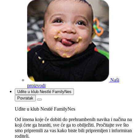
Naši
proizvodi
Uđite u klub Nestlé FamilyNes
Povratak
Uđite u klub Nestlé FamilyNes
Od imena koje će dobiti do prehrambenih navika i načina na
koji ćete ga hraniti, sve će ga to obilježiti. Pročitajte sve što
smo pripremili za vas kako biste bili pripremljen i informiran
roditelj.