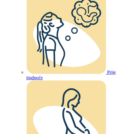
Prije
trudnoće