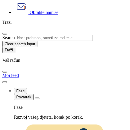
Obratite nam se
Traži
Search
Clear search input
Vaš račun
Moj feed
Faze
Povratak
Faze
Razvoj vašeg djeteta, korak po korak.