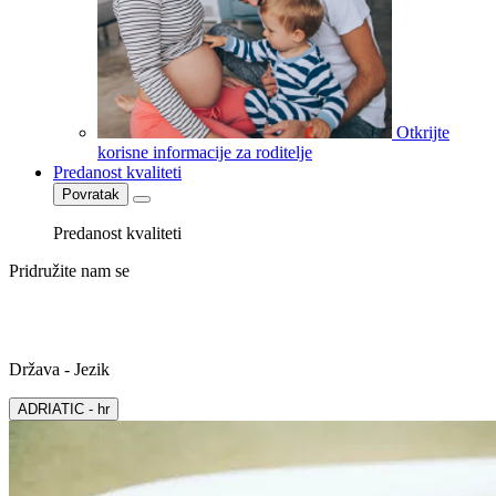
Otkrijte
korisne informacije za roditelje
Predanost kvaliteti
Povratak
Predanost kvaliteti
Pridružite nam se
Država - Jezik
ADRIATIC - hr