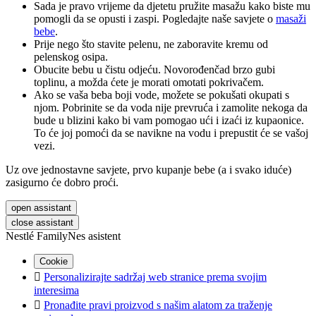
Sada je pravo vrijeme da djetetu pružite masažu kako biste mu
pomogli da se opusti i zaspi. Pogledajte naše savjete o
masaži
bebe
.
Prije nego što stavite pelenu, ne zaboravite kremu od
pelenskog osipa.
Obucite bebu u čistu odjeću. Novorođenčad brzo gubi
toplinu, a možda ćete je morati omotati pokrivačem.
Ako se vaša beba boji vode, možete se pokušati okupati s
njom. Pobrinite se da voda nije prevruća i zamolite nekoga da
bude u blizini kako bi vam pomogao ući i izaći iz kupaonice.
To će joj pomoći da se navikne na vodu i prepustit će se vašoj
vezi.
Uz ove jednostavne savjete, prvo kupanje bebe (a i svako iduće)
zasigurno će dobro proći.
open assistant
close assistant
Nestlé FamilyNes asistent
Cookie

Personalizirajte sadržaj web stranice prema svojim
interesima

Pronađite pravi proizvod s našim alatom za traženje