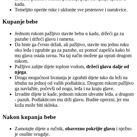
kadu.
Temeljito operite ruke i uklonite sve prstenove i narukvice.
Kupanje bebe
Jednom rukom pažljivo stavite bebu u kadu, držeći ga za
pazuhe i držeći glavu i ramena.
Da biste ga čvrsto držali, ali pažljivo, stavite mu jednu ruku
oko leđa i zgrabite ga za pazuhe, uz pomoć zapešća kako bi
mu glava ostala ravna. Na taj način možete ga oprati drugom
rukom.
Pažljivo zalijte dijete toplom vodom,
držeći glavu dalje od
njega
.
Druga mogućnost hvatanja je zgrabiti dijete tako da leži na
trbuhu na jednoj od vaših podlaktica. Drugom rukom pažljivo
ga navlažite, počevši od nogu, leđa i na kraju glave.
Izvadite dijete iz kade, jednom rukom uhvatite leđa, a drugom
- pazuh. Podlakticom mu drži glavu. Budite oprezni, jer mu
koža može biti skliska.
Nakon kupanja bebe
Zamotajte dijete u ručnik,
obavezno pokrijte glavu
i nježno
je osušite svugdje.