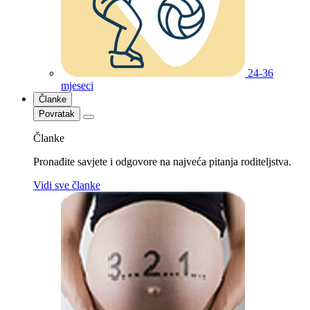
24-36
mjeseci
Članke
Povratak
Članke
Pronađite savjete i odgovore na najveća pitanja roditeljstva.
Vidi sve članke