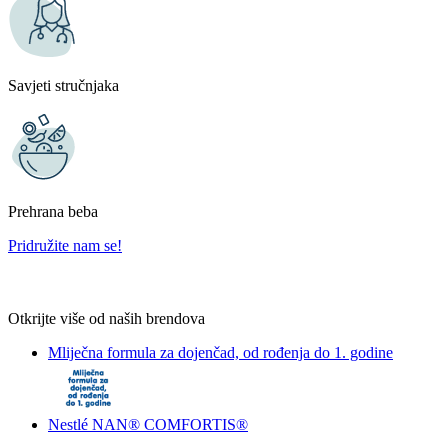
Savjeti stručnjaka
Prehrana beba
Pridružite nam se!
Otkrijte više od naših brendova
Mliječna formula za dojenčad, od rođenja do 1. godine
Nestlé NAN® COMFORTIS®