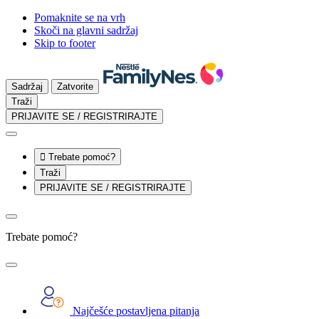
Pomaknite se na vrh
Skoči na glavni sadržaj
Skip to footer
Sadržaj
Zatvorite
Traži
PRIJAVITE SE / REGISTRIRAJTE

Trebate pomoć?
Traži
PRIJAVITE SE / REGISTRIRAJTE
Trebate pomoć?
Najčešće postavljena pitanja