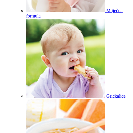
Mliječna
formula
Grickalice