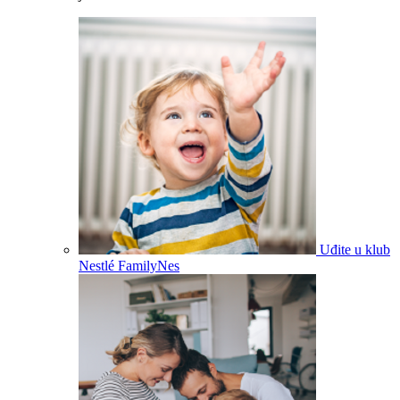
Uđite u klub
Nestlé FamilyNes