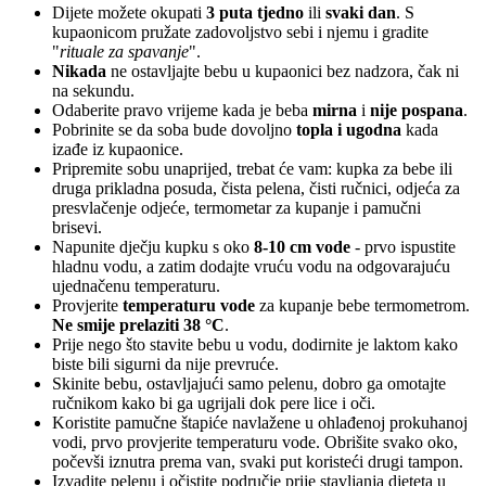
Dijete možete okupati
3 puta tjedno
ili
svaki dan
. S
kupaonicom pružate zadovoljstvo sebi i njemu i gradite
"
rituale za spavanje
".
Nikada
ne ostavljajte bebu u kupaonici bez nadzora, čak ni
na sekundu.
Odaberite pravo vrijeme kada je beba
mirna
i
nije pospana
.
Pobrinite se da soba bude dovoljno
topla i ugodna
kada
izađe iz kupaonice.
Pripremite sobu unaprijed, trebat će vam: kupka za bebe ili
druga prikladna posuda, čista pelena, čisti ručnici, odjeća za
presvlačenje odjeće, termometar za kupanje i pamučni
brisevi.
Napunite dječju kupku s oko
8-10 cm vode
- prvo ispustite
hladnu vodu, a zatim dodajte vruću vodu na odgovarajuću
ujednačenu temperaturu.
Provjerite
temperaturu vode
za kupanje bebe termometrom.
Ne smije prelaziti 38 °C
.
Prije nego što stavite bebu u vodu, dodirnite je laktom kako
biste bili sigurni da nije prevruće.
Skinite bebu, ostavljajući samo pelenu, dobro ga omotajte
ručnikom kako bi ga ugrijali dok pere lice i oči.
Koristite pamučne štapiće navlažene u ohlađenoj prokuhanoj
vodi, prvo provjerite temperaturu vode. Obrišite svako oko,
počevši iznutra prema van, svaki put koristeći drugi tampon.
Izvadite pelenu i očistite područje prije stavljanja djeteta u