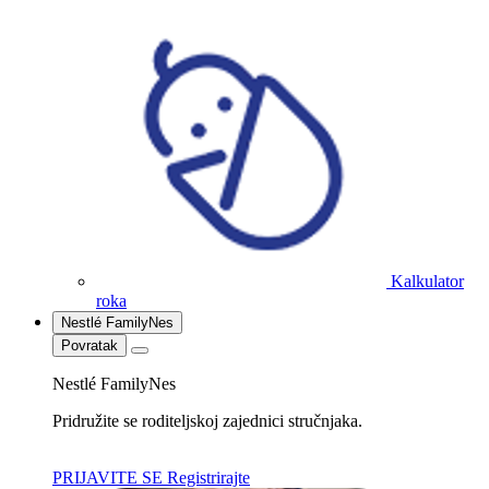
Kalkulator
roka
Nestlé FamilyNes
Povratak
Nestlé FamilyNes
Pridružite se roditeljskoj zajednici stručnjaka.
PRIJAVITE SE
Registrirajte