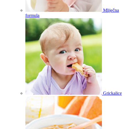
Mliječna
formula
Grickalice