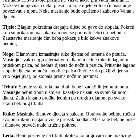
Možete mu pjevušiti neku pjesmicu koje dijete voli te će masiranje
povezivati s njom. Neka masiranje bude opušteno i zabavno Vama i
djetetu.
Tijelo:
Blagim pokretima dragajte dijete od gave do stopala. Pokreti
koji su prikazani na slikama mogu se ponoviti četiri do pet puta.
Zaustavite masiranje čim beba pokazuje bilo kakve znakove
nemira;
Noge:
Dlanovima izmasirajte ruke djeteta od ramena do prstića.
Masirajte svaku nogu alternativno, dlanom jedne ruke ili laganim
pritiskom palca, od bedara djeteta do nožnih prstića. Pritisnite lagano
stopalo djeteta pomoću jagodice palca (budite vrlo pažljivi, jer su
vrlo osjetljiva), od stopala prema nožnim prstima;
Trbuh:
Stavite svoje ruke na trbuh bebe i zadrži ih jednu minutu.
Masirajte bebin trbuh u smjeru kazaljke na satu sa svom širinom
dlana. Zatim lagano pređite jednim pa drugim dlanom po svakoj
strani bebinog trbuha;
Ruke:
Masirajte dlanove djeteta s palcem. Obuhvatite bebinu ručicu
svojom rukom i lagano vršite pritisak na dlan. Masirajte bebine prste
i dlanove praveći male kružne pokrete;
Leđa:
Bebu postavite na trbuh ukoliko joj odgovara i ne pokazuje