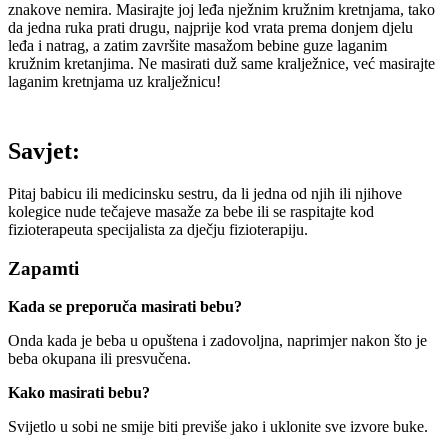
znakove nemira. Masirajte joj leđa nježnim kružnim kretnjama, tako
da jedna ruka prati drugu, najprije kod vrata prema donjem djelu
leđa i natrag, a zatim završite masažom bebine guze laganim
kružnim kretanjima. Ne masirati duž same kralježnice, već masirajte
laganim kretnjama uz kralježnicu!
Savjet:
Pitaj babicu ili medicinsku sestru, da li jedna od njih ili njihove
kolegice nude tečajeve masaže za bebe ili se raspitajte kod
fizioterapeuta specijalista za dječju fizioterapiju.
Zapamti
Kada se preporuča masirati bebu?
Onda kada je beba u opuštena i zadovoljna, naprimjer nakon što je
beba okupana ili presvučena.
Kako masirati bebu?
Svijetlo u sobi ne smije biti previše jako i uklonite sve izvore buke.