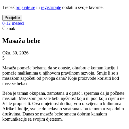
Trebaš
prijavite se
ili
registrirajte
dodati u svoje favorite.
Podijelite
0-12 meseci
Članak
Masaža bebe
Ožu. 30, 2026
5
Masaža pomaže bebama da se opuste, ohrabruje komunikaciju i
pomaže mališanima u njihovom pravilnom razvoju. Smije li se s
masažom započeti od prvoga dana? Koje proizvode koristiti kod
masaže beba?
Beba je taman okupana, zamotana u ogrtač i spremna da ju počnete
masirati. Masažom pružate bebi nježnost koju ni pod koju cijenu ne
želite propustiti. Ova umjetnost dodira, vrlo razvijena u kulturama
Afrike i Indije, sve je donedavno smatrana tabu temom u zapadnim
društvima. Danas se masaža bebe smatra dobrim kanalom
komunikacije sa svojim djetetom.