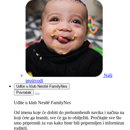
Naši
proizvodi
Uđite u klub Nestlé FamilyNes
Povratak
Uđite u klub Nestlé FamilyNes
Od imena koje će dobiti do prehrambenih navika i načina na
koji ćete ga hraniti, sve će ga to obilježiti. Pročitajte sve što
smo pripremili za vas kako biste bili pripremljen i informiran
roditelj.