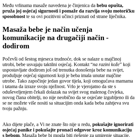
Među vrlinama masaže navedena je činjenica da
bebu opušta,
pruža joj osjećaj sigurnosti i pomaže da razvija svoju motoričku
sposobnost
te su ovi pozitivni učinci priznati od strane liječnika.
Masaža bebe je način učenja
komunikacije na drugačiji način -
dodirom
Počevši od šestog mjeseca trudnoće, dok se nalaze u majčinoj
utrobi, bebe usvajaju taktilni osjećaj. Kontakt “
na razini kože
” koji
uspostavljate dodirom još od trenutka donošenja bebe na svijet,
produljuje osjećaj sigurnosti koji je beba imala unutar majčine
utrobe. Tako započinje jedan govor tijela, koji omogućava mamama
i tatama da izraze svoju nježnost. Vrlo je vjerojatno da ste s
oduševeljenjem čekali dolazak na svijet svog malenog čovjeka,
novog člana obitelji, no nije neobično da se osjećate izgubljeno ili da
se ne možete više nositi sa situacijim onda kada beba zahtjeva svu
tvoju pažnju.
Ako dijete plače, a Vi ne znate što nije u redu,
pokušajte ignorirati
osjećaj panike i pokušajte pronaći odgovor kroz komunikaciju
s bebom
. Masaža bebe bi mogla biti rješenje za umirenje situacije.