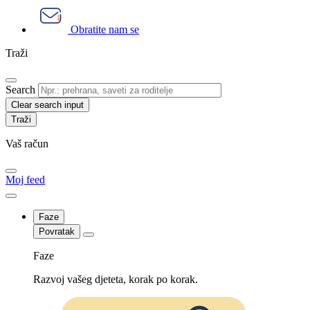
Obratite nam se
Traži
Search
Clear search input
Vaš račun
Moj feed
Faze
Povratak
Faze
Razvoj vašeg djeteta, korak po korak.