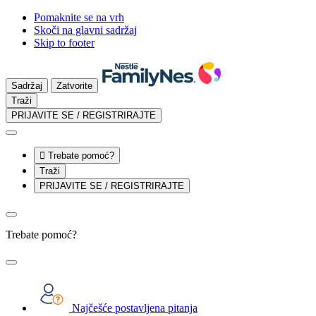
Pomaknite se na vrh
Skoči na glavni sadržaj
Skip to footer
Sadržaj
Zatvorite
Traži
PRIJAVITE SE / REGISTRIRAJTE

Trebate pomoć?
Traži
PRIJAVITE SE / REGISTRIRAJTE
Trebate pomoć?
Najčešće postavljena pitanja