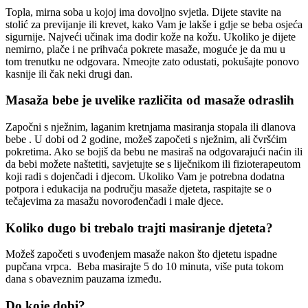
Topla, mirna soba u kojoj ima dovoljno svjetla. Dijete stavite na
stolić za previjanje ili krevet, kako Vam je lakše i gdje se beba osjeća
sigurnije. Najveći učinak ima dodir kože na kožu. Ukoliko je dijete
nemirno, plače i ne prihvaća pokrete masaže, moguće je da mu u
tom trenutku ne odgovara. Nmeojte zato odustati, pokušajte ponovo
kasnije ili čak neki drugi dan.
Masaža bebe je uvelike različita od masaže odraslih
Započni s nježnim, laganim kretnjama masiranja stopala ili dlanova
bebe . U dobi od 2 godine, možeš započeti s nježnim, ali čvršćim
pokretima. Ako se bojiš da bebu ne masiraš na odgovarajući naćin ili
da bebi možete naštetiti, savjetujte se s liječnikom ili fizioterapeutom
koji radi s dojenčadi i djecom. Ukoliko Vam je potrebna dodatna
potpora i edukacija na području masaže djeteta, raspitajte se o
tečajevima za masažu novorođenčadi i male djece.
Koliko dugo bi trebalo trajti masiranje djeteta?
Možeš započeti s uvođenjem masaže nakon što djetetu ispadne
pupčana vrpca. Beba masirajte 5 do 10 minuta, više puta tokom
dana s obaveznim pauzama između.
Do koje dobi?