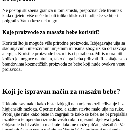
Ne postoji službena granica u tom smislu, prepoznat ćete trenutak
kada dijetetu više neće trebati toliko bliskosti i radije će se htjeti
poigrati s Vama kroz neku igru.
Koje proizvode za masažu bebe koristiti?
Koristiti što je moguće više prirodne proizvode. Izbjegavajte ulja sa
sladunjavim i intenzivnim umjetnim mirisima zbog rizika od razvoja
alergija. Koristite proizvode bez mirisa i parabena. Miris mora biti
koliko je moguće neutralan, tako da ga beba prihvati. Raspitajte se o
brandovima kozmetičkih proizvoda za bebe koji nude ovakvu vrstu
proizvoda.
Koji je ispravan način za masažu bebe?
Uklonite sav nakit kako biste izbjegli nenamjerno ozlijeđivanje i iz
higijenskih razloga. Operite ruke, a zatim stavite malo ulja na ruke.
Protrljajte ruke kako biste ih zagrijali te kako se beba ne bi preplašila
razalike u temperaturi između vaših ruku i njezinih djelova tijela.
Objasnite bebi zašto ju masirate. Iako ne može pričati, slušati će Vas
i usmjerit će svu svoju pažnju na Vas te lakše prihvatiti masiranje.