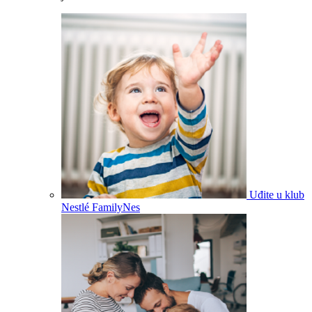
Uđite u klub
Nestlé FamilyNes