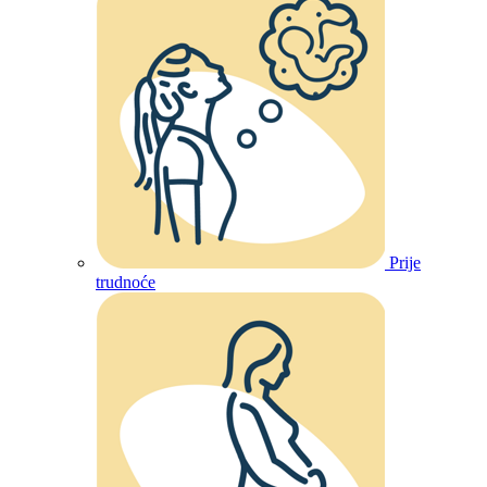
Prije
trudnoće