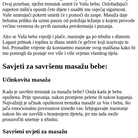
Ovaj poseban, nježni trenutak smirit će Vašu bebu. Oslobađajući
napetost mišića opustit ćete dijete i usaditi mu osjećaj sigurnosti.
Vaše umirujući pokreti smiriti će i pomoći da zaspe. Masaža daje
bebama priliku da uzmu pauzu od položaja ležanja u kojem provode
većinu vremena do prvih naznaka preokretanja i puzanja.
Ako se Vaša beba vrpolji i plače, masirajte ga po trbuhu s dlanom.
Lagani pritisak i toplina iz dlana smirit će grčeve koji izazivaju tu
bol. Pronađite vrijeme da konstantno masirate svog mališana kako bi
mu pomogli da postaje sve više i više svjetan vlastitog tijela.
Savjeti za savršenu masažu bebe:
Učinkovita masaža
Kada je savršen trenutak za masažu bebe? Onda kada je beba
opuštena. Prije spavanja, nakon promjene pelene ili nakon kupanja.
Najvažniji je učinak opuštenost trenutka masaže za Vas i bebu, što
jača emocionalnu povezanost između vas. Izbjegavajte masiranje
nakon što ste završili s hranjenjem djeteta, jer mu tada može
prouzročiti smetnje u trbuhu;
Savršeni uvjeti za masažu