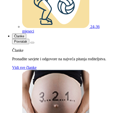
24-36
mjeseci
Članke
Povratak
Članke
Pronađite savjete i odgovore na najveća pitanja roditeljstva.
Vidi sve članke