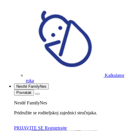
Kalkulator
roka
Nestlé FamilyNes
Povratak
Nestlé FamilyNes
Pridružite se roditeljskoj zajednici stručnjaka.
PRIJAVITE SE
Registrirajte