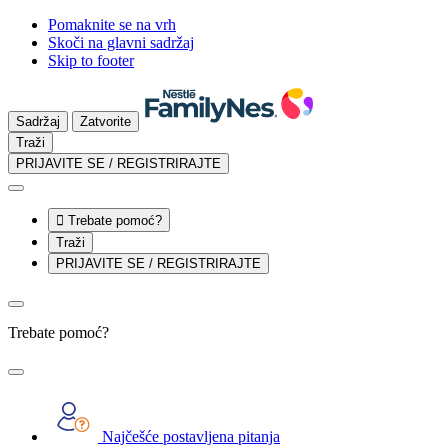
Pomaknite se na vrh
Skoči na glavni sadržaj
Skip to footer
Sadržaj
Zatvorite
Traži
PRIJAVITE SE / REGISTRIRAJTE

Trebate pomoć?
Traži
PRIJAVITE SE / REGISTRIRAJTE
Trebate pomoć?
Najčešće postavljena pitanja