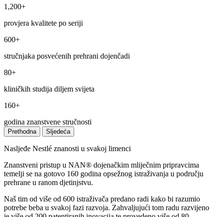
1,200+
provjera kvalitete po seriji
600+
stručnjaka posvećenih prehrani dojenčadi
80+
kliničkih studija diljem svijeta
160+
godina znanstvene stručnosti
Prethodna
Sljedeća
Nasljeđe Nestlé znanosti u svakoj limenci
Znanstveni pristup u NAN® dojenačkim mliječnim pripravcima
temelji se na gotovo 160 godina opsežnog istraživanja u području
prehrane u ranom djetinjstvu.
Naš tim od više od 600 istraživača predano radi kako bi razumio
potrebe beba u svakoj fazi razvoja. Zahvaljujući tom radu razvijeno
je više od 200 patentiranih inovacija te provedeno više od 80