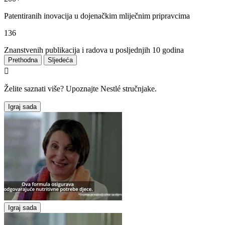
Patentiranih inovacija u dojenačkim mliječnim pripravcima
136
Znanstvenih publikacija i radova u posljednjih 10 godina
Prethodna
Sljedeća

Želite saznati više? Upoznajte Nestlé stručnjake.
Igraj sada
Igraj sada