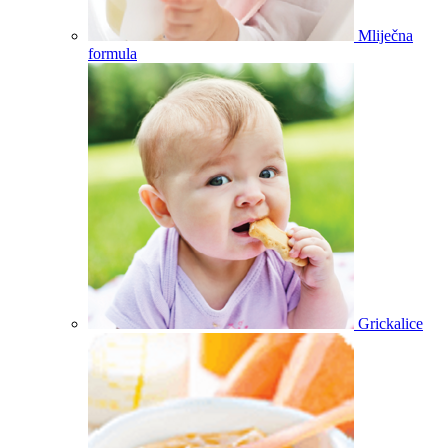
Mliječna
formula
Grickalice