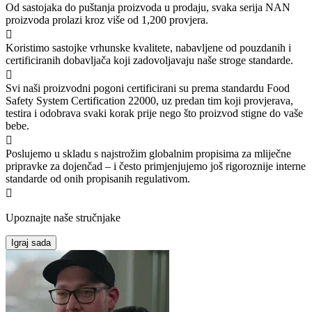
Od sastojaka do puštanja proizvoda u prodaju, svaka serija NAN
proizvoda prolazi kroz više od 1,200 provjera.

Koristimo sastojke vrhunske kvalitete, nabavljene od pouzdanih i
certificiranih dobavljača koji zadovoljavaju naše stroge standarde.

Svi naši proizvodni pogoni certificirani su prema standardu Food
Safety System Certification 22000, uz predan tim koji provjerava,
testira i odobrava svaki korak prije nego što proizvod stigne do vaše
bebe.

Poslujemo u skladu s najstrožim globalnim propisima za mliječne
pripravke za dojenčad – i često primjenjujemo još rigoroznije interne
standarde od onih propisanih regulativom.

Upoznajte naše stručnjake
Igraj sada