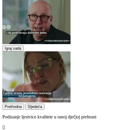
Igraj sada
Prethodna
Sljedeća
Podizanje ljestvice kvalitete u ranoj dječjoj prehrani
