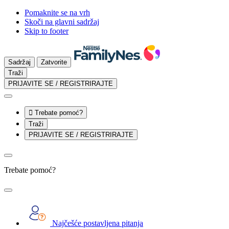
Pomaknite se na vrh
Skoči na glavni sadržaj
Skip to footer
Sadržaj
Zatvorite
Traži
PRIJAVITE SE / REGISTRIRAJTE

Trebate pomoć?
Traži
PRIJAVITE SE / REGISTRIRAJTE
Trebate pomoć?
Najčešće postavljena pitanja