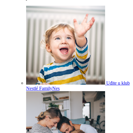
Uđite u klub
Nestlé FamilyNes