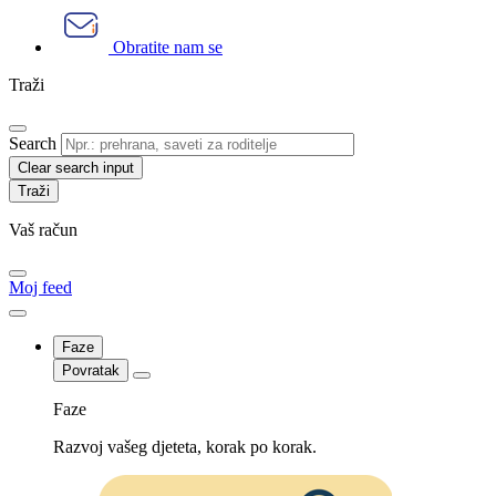
Obratite nam se
Traži
Search
Clear search input
Vaš račun
Moj feed
Faze
Povratak
Faze
Razvoj vašeg djeteta, korak po korak.