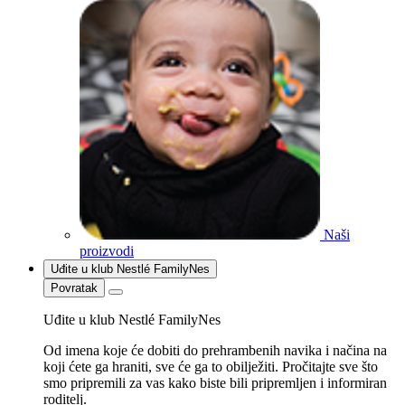
Naši
proizvodi
Uđite u klub Nestlé FamilyNes
Povratak
Uđite u klub Nestlé FamilyNes
Od imena koje će dobiti do prehrambenih navika i načina na
koji ćete ga hraniti, sve će ga to obilježiti. Pročitajte sve što
smo pripremili za vas kako biste bili pripremljen i informiran
roditelj.