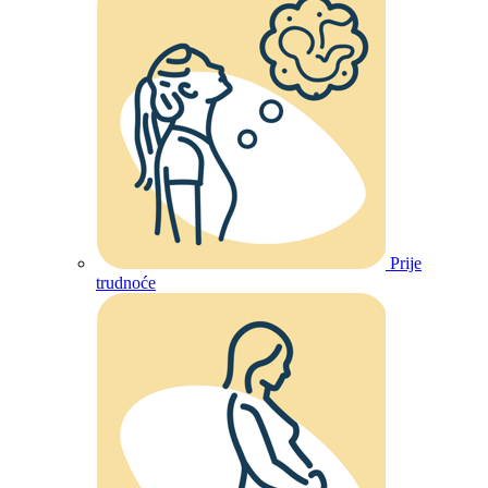
Prije
trudnoće