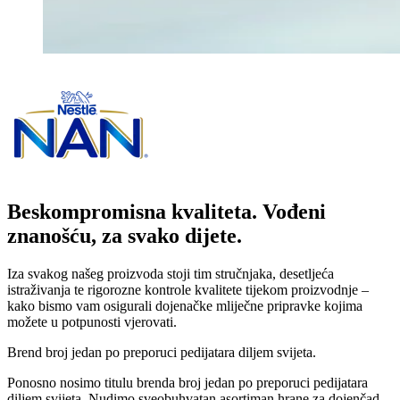
Beskompromisna kvaliteta. Vođeni
znanošću, za svako dijete.
Iza svakog našeg proizvoda stoji tim stručnjaka, desetljeća
istraživanja te rigorozne kontrole kvalitete tijekom proizvodnje –
kako bismo vam osigurali dojenačke mliječne pripravke kojima
možete u potpunosti vjerovati.
Brend broj jedan po preporuci pedijatara diljem svijeta.
Ponosno nosimo titulu brenda broj jedan po preporuci pedijatara
diljem svijeta. Nudimo sveobuhvatan asortiman hrane za dojenčad,