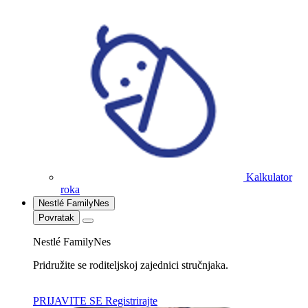
Kalkulator
roka
Nestlé FamilyNes
Povratak
Nestlé FamilyNes
Pridružite se roditeljskoj zajednici stručnjaka.
PRIJAVITE SE
Registrirajte