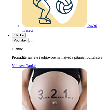
24-36
mjeseci
Članke
Povratak
Članke
Pronađite savjete i odgovore na najveća pitanja roditeljstva.
Vidi sve članke