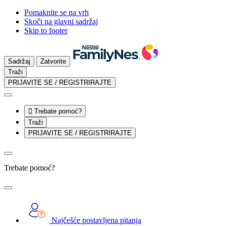
Pomaknite se na vrh
Skoči na glavni sadržaj
Skip to footer
Sadržaj
Zatvorite
Traži
PRIJAVITE SE / REGISTRIRAJTE

Trebate pomoć?
Traži
PRIJAVITE SE / REGISTRIRAJTE
Trebate pomoć?
Najčešće postavljena pitanja