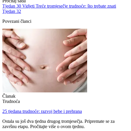
Pročitaj sada
Tjedan 30
Vidjeti Treće tromjesečje trudnoće: što trebate znati
Tjedan 32
Povezani članci
Članak
Trudnoća
25 tjedana trudnoće: razvoj bebe i prehrana
Ostala su još dva tjedna drugog tromjesečja. Pripremate se za
završnu etapu. Pročitajte više o ovom tjednu.