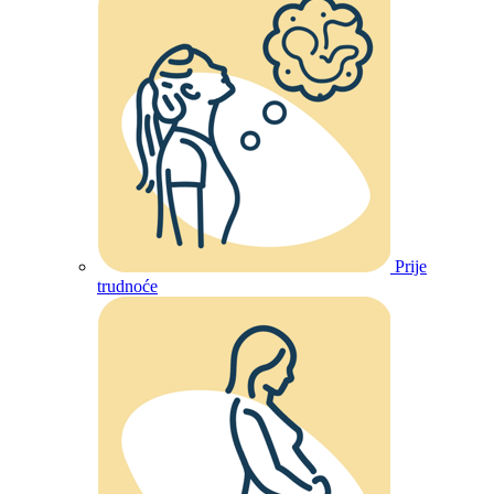
Prije
trudnoće