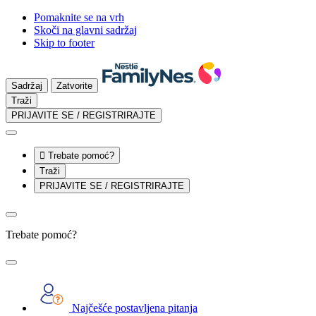
Pomaknite se na vrh
Skoči na glavni sadržaj
Skip to footer
Sadržaj
Zatvorite
Traži
PRIJAVITE SE / REGISTRIRAJTE

Trebate pomoć?
Traži
PRIJAVITE SE / REGISTRIRAJTE
Trebate pomoć?
Najčešće postavljena pitanja