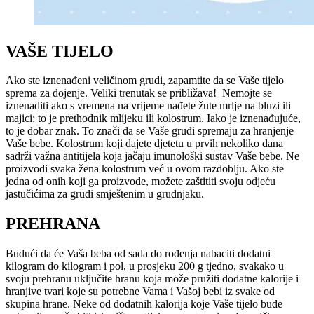
VAŠE TIJELO
Ako ste iznenađeni veličinom grudi, zapamtite da se Vaše tijelo
sprema za dojenje. Veliki trenutak se približava! Nemojte se
iznenaditi ako s vremena na vrijeme nađete žute mrlje na bluzi ili
majici: to je prethodnik mlijeku ili kolostrum. Iako je iznenađujuće,
to je dobar znak. To znači da se Vaše grudi spremaju za hranjenje
Vaše bebe. Kolostrum koji dajete djetetu u prvih nekoliko dana
sadrži važna antitijela koja jačaju imunološki sustav Vaše bebe. Ne
proizvodi svaka žena kolostrum već u ovom razdoblju. Ako ste
jedna od onih koji ga proizvode, možete zaštititi svoju odjeću
jastučićima za grudi smještenim u grudnjaku.
PREHRANA
Budući da će Vaša beba od sada do rođenja nabaciti dodatni
kilogram do kilogram i pol, u prosjeku 200 g tjedno, svakako u
svoju prehranu uključite hranu koja može pružiti dodatne kalorije i
hranjive tvari koje su potrebne Vama i Vašoj bebi iz svake od
skupina hrane. Neke od dodatnih kalorija koje Vaše tijelo bude