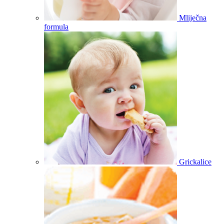
Mliječna
formula
Grickalice