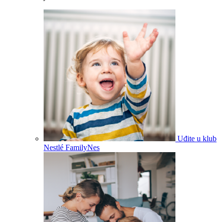
Uđite u klub
Nestlé FamilyNes