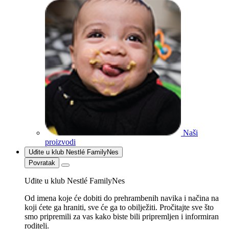
Naši
proizvodi
Uđite u klub Nestlé FamilyNes
Povratak
Uđite u klub Nestlé FamilyNes
Od imena koje će dobiti do prehrambenih navika i načina na
koji ćete ga hraniti, sve će ga to obilježiti. Pročitajte sve što
smo pripremili za vas kako biste bili pripremljen i informiran
roditelj.