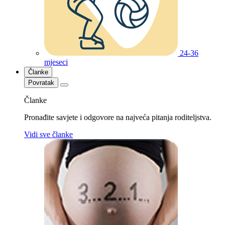
24-36
mjeseci
Članke
Povratak
Članke
Pronađite savjete i odgovore na najveća pitanja roditeljstva.
Vidi sve članke