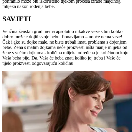
pohranilo može biti iskorišteno tijekom procesa izrade majčinog
mlijeka nakon rođenja bebe.
SAVJETI
Veličina ženskih grudi nema apsolutno nikakve veze s tim koliko
dobro možete dojiti svoje bebu. Ponavljamo – uopće nema veze!
Čak i ako su dojke male, ne biste trebali imati problema s dojenjem
bebe. Žena s malim dojkama neće proizvesti ništa manje mlijeka od
žene s većim dojkama - količina mlijeka određena je količinom koju
Vaša beba pije. Da, Vaša će beba znati koliko joj treba i Vaše će
tijelo proizvesti odgovarajuću količinu.