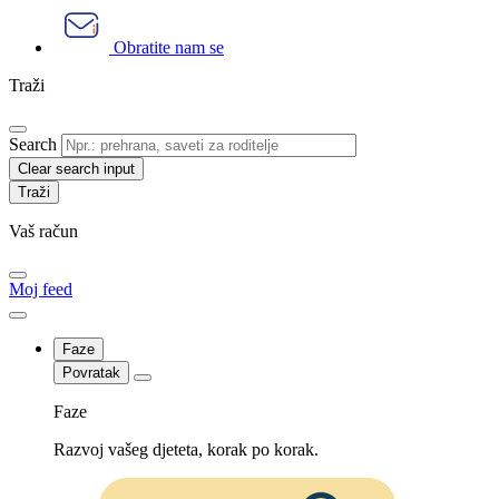
Obratite nam se
Traži
Search
Clear search input
Vaš račun
Moj feed
Faze
Povratak
Faze
Razvoj vašeg djeteta, korak po korak.