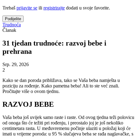
Trebaš
prijavite se
ili
registrirajte
dodati u svoje favorite.
Podijelite
Trudnoća
Članak
31 tjedan trudnoće: razvoj bebe i
prehrana
Srp. 29, 2026
2
Kako se dan poroda približava, tako se Vaša beba namješta u
poziciju za rođenje. Kako pametna beba! Ali to ste već znali.
Pročitajte više o ovom tjednu.
RAZVOJ BEBE
Vaša beba još uvijek samo raste i raste. Od ovog tjedna teži polovicu
od onoga što će težiti pri rođenju, i preostalo joj je još nekoliko
centimetara rasta. U međuvremenu počinje ulaziti u položaj koji će
imati u vrijeme poroda: u 95 % slučajeva beba se rađa naglavačke, s