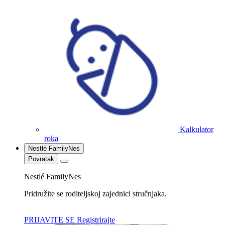
Kalkulator
roka
Nestlé FamilyNes
Povratak
Nestlé FamilyNes
Pridružite se roditeljskoj zajednici stručnjaka.
PRIJAVITE SE
Registrirajte