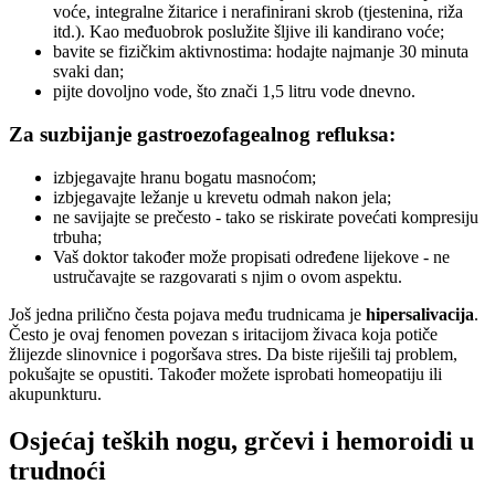
voće, integralne žitarice i nerafinirani skrob (tjestenina, riža
itd.). Kao međuobrok poslužite šljive ili kandirano voće;
bavite se fizičkim aktivnostima: hodajte najmanje 30 minuta
svaki dan;
pijte dovoljno vode, što znači 1,5 litru vode dnevno.
Za suzbijanje gastroezofagealnog refluksa:
izbjegavajte hranu bogatu masnoćom;
izbjegavajte ležanje u krevetu odmah nakon jela;
ne savijajte se prečesto - tako se riskirate povećati kompresiju
trbuha;
Vaš doktor također može propisati određene lijekove - ne
ustručavajte se razgovarati s njim o ovom aspektu.
Još jedna prilično česta pojava među trudnicama je
hipersalivacija
.
Često je ovaj fenomen povezan s iritacijom živaca koja potiče
žlijezde slinovnice i pogoršava stres. Da biste riješili taj problem,
pokušajte se opustiti. Također možete isprobati homeopatiju ili
akupunkturu.
Osjećaj teških nogu, grčevi i hemoroidi u
trudnoći