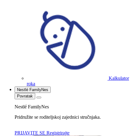
Kalkulator
roka
Nestlé FamilyNes
Povratak
Nestlé FamilyNes
Pridružite se roditeljskoj zajednici stručnjaka.
PRIJAVITE SE
Registrirajte