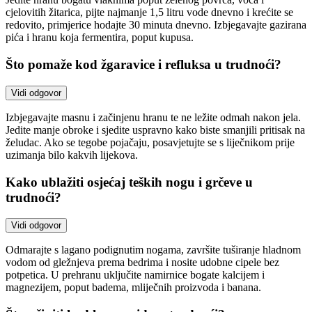
cjelovitih žitarica, pijte najmanje 1,5 litru vode dnevno i krećite se
redovito, primjerice hodajte 30 minuta dnevno. Izbjegavajte gazirana
pića i hranu koja fermentira, poput kupusa.
Što pomaže kod žgaravice i refluksa u trudnoći?
Vidi odgovor
Izbjegavajte masnu i začinjenu hranu te ne ležite odmah nakon jela.
Jedite manje obroke i sjedite uspravno kako biste smanjili pritisak na
želudac. Ako se tegobe pojačaju, posavjetujte se s liječnikom prije
uzimanja bilo kakvih lijekova.
Kako ublažiti osjećaj teških nogu i grčeve u
trudnoći?
Vidi odgovor
Odmarajte s lagano podignutim nogama, završite tuširanje hladnom
vodom od gležnjeva prema bedrima i nosite udobne cipele bez
potpetica. U prehranu uključite namirnice bogate kalcijem i
magnezijem, poput badema, mliječnih proizvoda i banana.