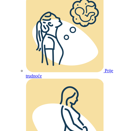
Prije
trudnoće