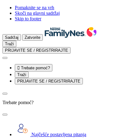
Pomaknite se na vrh
Skoči na glavni sadržaj
Skip to footer
Sadržaj
Zatvorite
Traži
PRIJAVITE SE / REGISTRIRAJTE

Trebate pomoć?
Traži
PRIJAVITE SE / REGISTRIRAJTE
Trebate pomoć?
Najčešće postavljena pitanja