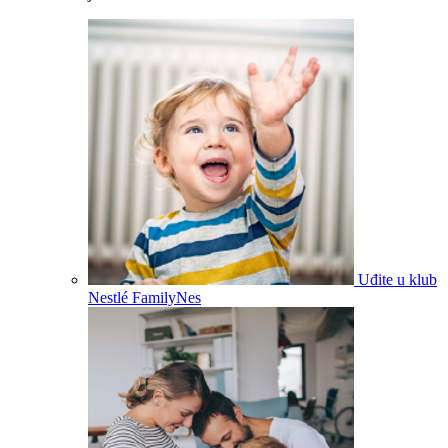
Uđite u klub
Nestlé FamilyNes