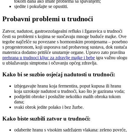
tokom dana ako imate problema sa spavanjem;
sjedite i pokušajte se opustiti.
Probavni problemi u trudnoći
Zatvor, nadutost, gastroezofagealni refluks i žgaravica u trudnoći
česti su problemi s kojima se suočavaju mnoge buduće majke. Ove
tegobe najčešće su povezane s hormonskim promjenama – posebno
s progesteronom, koji usporava rad probavnog sustava, dok rastuća
maternica dodatno pritišće unutarnje organe. Upravo zato pravilna
prehrana u trudnoci kljuc za zdravlje majke i bebe
igra važnu ulogu
u ublažavanju simptoma i očuvanju općeg zdravlja.
Kako bi se suzbio osjećaj nadutosti u trudnoći:
izbjegavajte hranu koja fermentira, poput kupusa ili hranu
koja uzrokuje nadutost u trudnoći, kao što je gazirana voda;
podijeliti obroke i poslužite nekoliko malih obroka tokom
dana;
svaki obrok jedite polako i bez žurbe.
Kako biste suzbili zatvor u trudnoći:
odaberite hranu s visokim sadržajem vlakana: zeleno povrće,