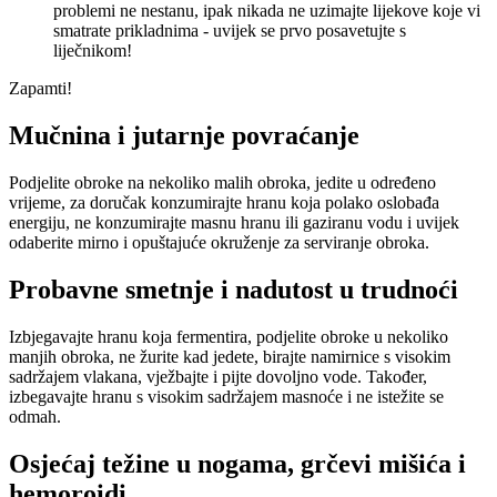
problemi ne nestanu, ipak nikada ne uzimajte lijekove koje vi
smatrate prikladnima - uvijek se prvo posavetujte s
liječnikom!
Zapamti!
Mučnina i jutarnje povraćanje
Podjelite obroke na nekoliko malih obroka, jedite u određeno
vrijeme, za doručak konzumirajte hranu koja polako oslobađa
energiju, ne konzumirajte masnu hranu ili gaziranu vodu i uvijek
odaberite mirno i opuštajuće okruženje za serviranje obroka.
Probavne smetnje i nadutost u trudnoći
Izbjegavajte hranu koja fermentira, podjelite obroke u nekoliko
manjih obroka, ne žurite kad jedete, birajte namirnice s visokim
sadržajem vlakana, vježbajte i pijte dovoljno vode. Također,
izbegavajte hranu s visokim sadržajem masnoće i ne istežite se
odmah.
Osjećaj težine u nogama, grčevi mišića i
hemoroidi