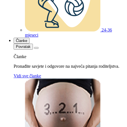
24-36
mjeseci
Članke
Povratak
Članke
Pronađite savjete i odgovore na najveća pitanja roditeljstva.
Vidi sve članke