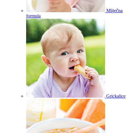
Mliječna
formula
Grickalice