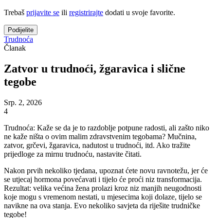
Trebaš
prijavite se
ili
registrirajte
dodati u svoje favorite.
Podijelite
Trudnoća
Članak
Zatvor u trudnoći, žgaravica i slične
tegobe
Srp. 2, 2026
4
Trudnoća: Kaže se da je to razdoblje potpune radosti, ali zašto niko
ne kaže ništa o ovim malim zdravstvenim tegobama? Mučnina,
zatvor, grčevi, žgaravica, nadutost u trudnoći, itd. Ako tražite
prijedloge za mirnu trudnoću, nastavite čitati.
Nakon prvih nekoliko tjedana, upoznat ćete novu ravnotežu, jer će
se utjecaj hormona povećavati i tijelo će proći niz transformacija.
Rezultat: velika većina žena prolazi kroz niz manjih neugodnosti
koje mogu s vremenom nestati, u mjesecima koji dolaze, tijelo se
navikne na ova stanja. Evo nekoliko savjeta da riješite trudničke
tegobe!