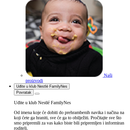
Naši
proizvodi
Uđite u klub Nestlé FamilyNes
Povratak
Uđite u klub Nestlé FamilyNes
Od imena koje će dobiti do prehrambenih navika i načina na
koji ćete ga hraniti, sve će ga to obilježiti. Pročitajte sve što
smo pripremili za vas kako biste bili pripremljen i informiran
roditelj.