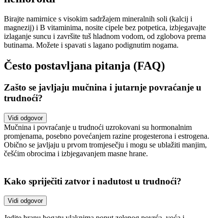
Birajte namirnice s visokim sadržajem mineralnih soli (kalcij i
magnezij) i B vitaminima, nosite cipele bez potpetica, izbjegavajte
izlaganje suncu i završite tuš hladnom vodom, od zglobova prema
butinama. Možete i spavati s lagano podignutim nogama.
Često postavljana pitanja (FAQ)
Zašto se javljaju mučnina i jutarnje povraćanje u
trudnoći?
Vidi odgovor
Mučnina i povraćanje u trudnoći uzrokovani su hormonalnim
promjenama, posebno povećanjem razine progesterona i estrogena.
Obično se javljaju u prvom tromjesečju i mogu se ublažiti manjim,
češćim obrocima i izbjegavanjem masne hrane.
Kako spriječiti zatvor i nadutost u trudnoći?
Vidi odgovor
Jedite hranu bogatu vlaknima poput zelenog povrća, voća i