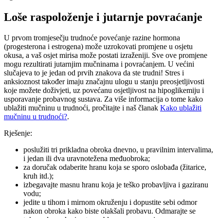
Loše raspoloženje i jutarnje povraćanje
U prvom tromjesečju trudnoće povećanje razine hormona
(progesterona i estrogena) može uzrokovati promjene u osjetu
okusa, a vaš osjet mirisa može postati izraženiji. Sve ove promjene
mogu rezultirati jutarnjim mučninama i povraćanjem. U većini
slučajeva to je jedan od prvih znakova da ste trudni! Stres i
anksioznost također imaju značajnu ulogu u stanju preosjetljivosti
koje možete doživjeti, uz povećanu osjetljivost na hipoglikemiju i
usporavanje probavnog sustava. Za više informacija o tome kako
ublažiti mučninu u trudnoći, pročitajte i naš članak
Kako ublažiti
mučninu u trudnoći?
.
Rješenje:
poslužiti tri prikladna obroka dnevno, u pravilnim intervalima,
i jedan ili dva uravnotežena međuobroka;
za doručak odaberite hranu koja se sporo oslobađa (žitarice,
kruh itd.);
izbegavajte masnu hranu koja je teško probavljiva i gaziranu
vodu;
jedite u tihom i mirnom okruženju i dopustite sebi odmor
nakon obroka kako biste olakšali probavu. Odmarajte se