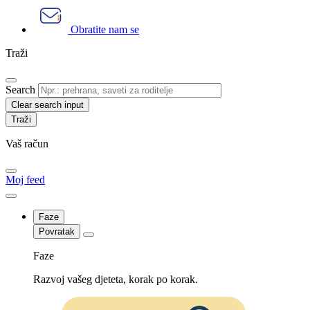
Obratite nam se
Traži
Search
Clear search input
Vaš račun
Moj feed
Faze
Povratak
Faze
Razvoj vašeg djeteta, korak po korak.