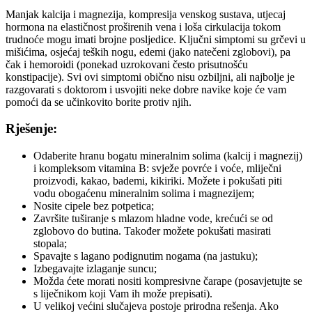
Manjak kalcija i magnezija, kompresija venskog sustava, utjecaj
hormona na elastičnost proširenih vena i loša cirkulacija tokom
trudnoće mogu imati brojne posljedice. Ključni simptomi su grčevi u
mišićima, osjećaj teških nogu, edemi (jako natečeni zglobovi), pa
čak i hemoroidi (ponekad uzrokovani često prisutnošću
konstipacije). Svi ovi simptomi obično nisu ozbiljni, ali najbolje je
razgovarati s doktorom i usvojiti neke dobre navike koje će vam
pomoći da se učinkovito borite protiv njih.
Rješenje:
Odaberite hranu bogatu mineralnim solima (kalcij i magnezij)
i kompleksom vitamina B: svježe povrće i voće, mliječni
proizvodi, kakao, bademi, kikiriki. Možete i pokušati piti
vodu obogaćenu mineralnim solima i magnezijem;
Nosite cipele bez potpetica;
Završite tuširanje s mlazom hladne vode, krećući se od
zglobovo do butina. Također možete pokušati masirati
stopala;
Spavajte s lagano podignutim nogama (na jastuku);
Izbegavajte izlaganje suncu;
Možda ćete morati nositi kompresivne čarape (posavjetujte se
s liječnikom koji Vam ih može prepisati).
U velikoj većini slučajeva postoje prirodna rešenja. Ako