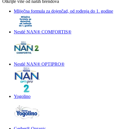
Otkrijte više od naših brendova
Mliječna formula za dojenčad, od rođenja do 1. godine
Nestlé NAN® COMFORTIS®
Nestlé NAN® OPTIPRO®
Yogolino
Gerber® Organic