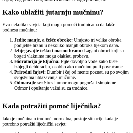
Kako ublažiti jutarnju mučninu?
Evo nekoliko savjeta koji mogu pomoći trudnicama da lakše
podnesu mučninu:
Jedite manje, a češće obroke:
Umjesto tri velika obroka,
podijelite hranu u nekoliko manjih obroka tijekom dana.
Izbjegavajte tešku i masnu hranu:
Lagani obroci koji su
bogati vlaknima mogu olakšati probavu.
Hidratacija je ključna:
Pijte dovoljno vode kako biste
izbjegli dehidraciju, osobito ako mučninu prati povraćanje.
Prirodni čajevi:
Đumbir i čaj od mente poznati su po svojim
svojstvima ublažavanja mučnine.
Odmarajte se:
Stres i umor mogu pogoršati simptome.
Odmor i opuštanje važni su za trudnice.
Kada potražiti pomoć liječnika?
Iako je mučnina u trudnoći normalna, postoje situacije kada je
potrebno potražiti liječnički savjet: