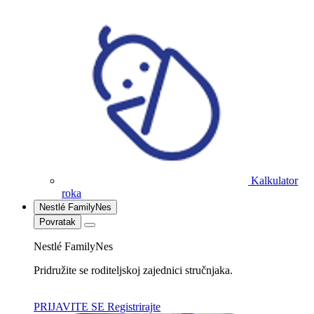
Kalkulator
roka
Nestlé FamilyNes
Povratak
Nestlé FamilyNes
Pridružite se roditeljskoj zajednici stručnjaka.
PRIJAVITE SE
Registrirajte