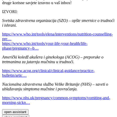
druge korisne savjete izravno u vaš inbox!
IZVORI:
Svetska zdravstvena organizacija (SZO) – opšte smernice o trudnoći
i ishrani.
https://www.who.int/tools/elena/interventions/nutrition-counselling-
pre…
https://www.who.int/tools/your-life-your-health/life-
phase/pregnancy--b…
Američki koledž akušera i ginekologa (ACOG) – preporuke o
tretmanima za jutarnju mučninu u trudnoći.
https://www.acog.org/clinical/clinical-guidance/practice-
bulletin/artic…
Nacionalna zdravstvena služba Velike Britanije (NHS) – saveti o
ublažavanju simptoma mučnine i povraćanja.
https://www.nhs.uk/pregnancy/common-symptoms/vomiting-and-
morning-sickn…
open assistant