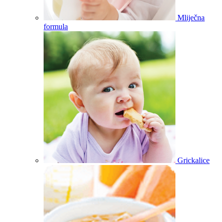
Mliječna
formula
Grickalice