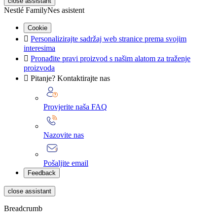
close assistant
Nestlé FamilyNes asistent
Cookie

Personalizirajte sadržaj web stranice prema svojim
interesima

Pronađite pravi proizvod s našim alatom za traženje
proizvoda

Pitanje? Kontaktirajte nas
Provjerite naša FAQ
Nazovite nas
Pošaljite email
Feedback
close assistant
Breadcrumb