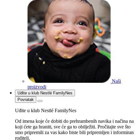
Naši
proizvodi
Uđite u klub Nestlé FamilyNes
Povratak
Uđite u klub Nestlé FamilyNes
Od imena koje će dobiti do prehrambenih navika i načina na
koji ćete ga hraniti, sve će ga to obilježiti. Pročitajte sve što
smo pripremili za vas kako biste bili pripremljen i informiran
roditelj.