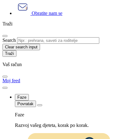
Obratite nam se
Traži
Search
Clear search input
Vaš račun
Moj feed
Faze
Povratak
Faze
Razvoj vašeg djeteta, korak po korak.