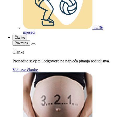
24-36
mjeseci
Članke
Povratak
Članke
Pronađite savjete i odgovore na najveća pitanja roditeljstva.
Vidi sve članke