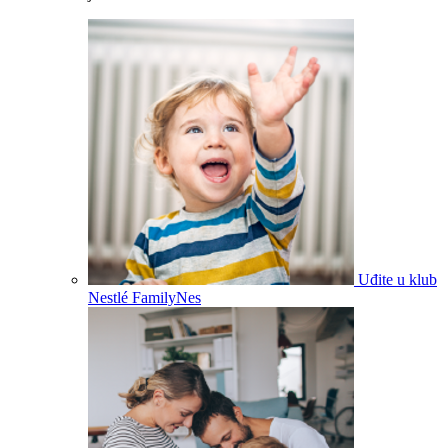
Uđite u klub
Nestlé FamilyNes