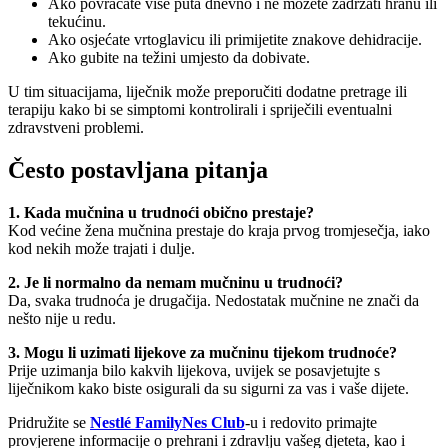
Ako povraćate više puta dnevno i ne možete zadržati hranu ili
tekućinu.
Ako osjećate vrtoglavicu ili primijetite znakove dehidracije.
Ako gubite na težini umjesto da dobivate.
U tim situacijama, liječnik može preporučiti dodatne pretrage ili
terapiju kako bi se simptomi kontrolirali i spriječili eventualni
zdravstveni problemi.
Često postavljana pitanja
1. Kada mučnina u trudnoći obično prestaje?
Kod većine žena mučnina prestaje do kraja prvog tromjesečja, iako
kod nekih može trajati i dulje.
2. Je li normalno da nemam mučninu u trudnoći?
Da, svaka trudnoća je drugačija. Nedostatak mučnine ne znači da
nešto nije u redu.
3. Mogu li uzimati lijekove za mučninu tijekom trudnoće?
Prije uzimanja bilo kakvih lijekova, uvijek se posavjetujte s
liječnikom kako biste osigurali da su sigurni za vas i vaše dijete.
Pridružite se
Nestlé FamilyNes Club
-u i redovito primajte
provjerene informacije o prehrani i zdravlju vašeg djeteta, kao i