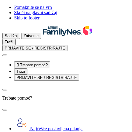
Pomaknite se na vrh
Skoči na glavni sadržaj
Skip to footer
Sadržaj
Zatvorite
Traži
PRIJAVITE SE / REGISTRIRAJTE

Trebate pomoć?
Traži
PRIJAVITE SE / REGISTRIRAJTE
Trebate pomoć?
Najčešće postavljena pitanja