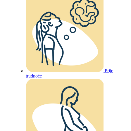
Prije
trudnoće