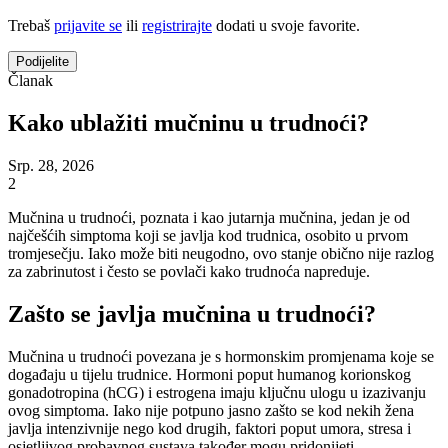
Trebaš
prijavite se
ili
registrirajte
dodati u svoje favorite.
Podijelite
Članak
Kako ublažiti mučninu u trudnoći?
Srp. 28, 2026
2
Mučnina u trudnoći, poznata i kao jutarnja mučnina, jedan je od
najčešćih simptoma koji se javlja kod trudnica, osobito u prvom
tromjesečju. Iako može biti neugodno, ovo stanje obično nije razlog
za zabrinutost i često se povlači kako trudnoća napreduje.
Zašto se javlja mučnina u trudnoći?
Mučnina u trudnoći povezana je s hormonskim promjenama koje se
događaju u tijelu trudnice. Hormoni poput humanog korionskog
gonadotropina (hCG) i estrogena imaju ključnu ulogu u izazivanju
ovog simptoma. Iako nije potpuno jasno zašto se kod nekih žena
javlja intenzivnije nego kod drugih, faktori poput umora, stresa i
osjetljivog probavnog sustava također mogu pridonijeti.