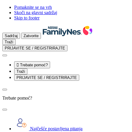
Pomaknite se na vrh
Skoči na glavni sadržaj
Skip to footer
Sadržaj
Zatvorite
Traži
PRIJAVITE SE / REGISTRIRAJTE

Trebate pomoć?
Traži
PRIJAVITE SE / REGISTRIRAJTE
Trebate pomoć?
Najčešće postavljena pitanja