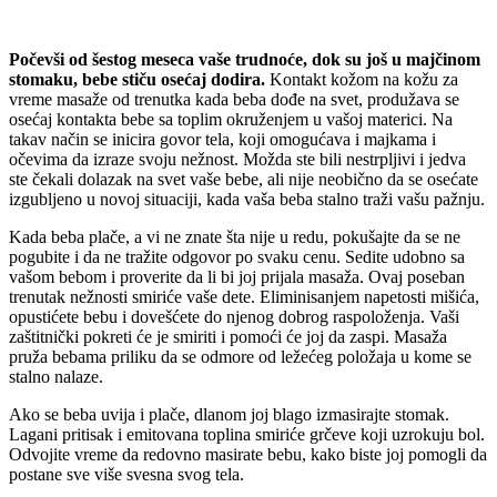
Počevši od šestog meseca vaše trudnoće, dok su još u majčinom
stomaku, bebe stiču osećaj dodira.
Kontakt kožom na kožu za
vreme masaže od trenutka kada beba dođe na svet, produžava se
osećaj kontakta bebe sa toplim okruženjem u vašoj materici. Na
takav način se inicira govor tela, koji omogućava i majkama i
očevima da izraze svoju nežnost. Možda ste bili nestrpljivi i jedva
ste čekali dolazak na svet vaše bebe, ali nije neobično da se osećate
izgubljeno u novoj situaciji, kada vaša beba stalno traži vašu pažnju.
Kada beba plače, a vi ne znate šta nije u redu, pokušajte da se ne
pogubite i da ne tražite odgovor po svaku cenu. Sedite udobno sa
vašom bebom i proverite da li bi joj prijala masaža. Ovaj poseban
trenutak nežnosti smiriće vaše dete. Eliminisanjem napetosti mišića,
opustićete bebu i dovešćete do njenog dobrog raspoloženja. Vaši
zaštitnički pokreti će je smiriti i pomoći će joj da zaspi. Masaža
pruža bebama priliku da se odmore od ležećeg položaja u kome se
stalno nalaze.
Ako se beba uvija i plače, dlanom joj blago izmasirajte stomak.
Lagani pritisak i emitovana toplina smiriće grčeve koji uzrokuju bol.
Odvojite vreme da redovno masirate bebu, kako biste joj pomogli da
postane sve više svesna svog tela.