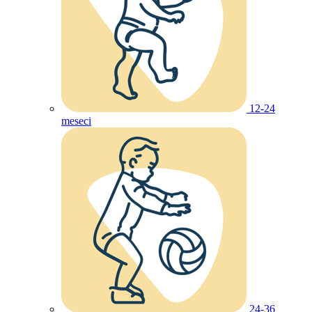
12-24
meseci
24-36