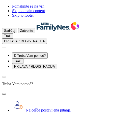
Pomaknite se na vrh
Skip to main content
Skip to footer
Sadržaj
Zatvorite
Traži
PRIJAVA / REGISTRACIJA

Treba Vam pomoć?
Traži
PRIJAVA / REGISTRACIJA
Treba Vam pomoć?
Najčešće postavljena pitanja