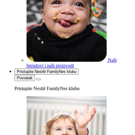
Naši
brendovi i naši proizvodi
Pristupite Nestlé FamilyNes klubu
Povratak
Pristupite Nestlé FamilyNes klubu