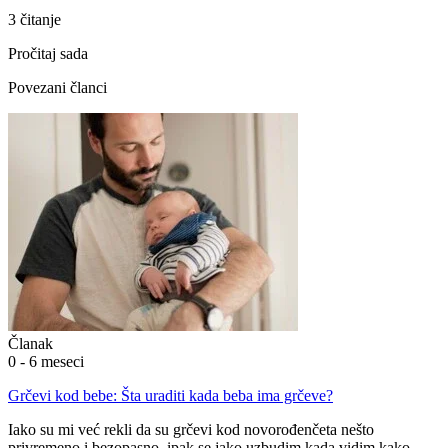
3 čitanje
Pročitaj sada
Povezani članci
Članak
0 - 6 meseci
Grčevi kod bebe: Šta uraditi kada beba ima grčeve?
Iako su mi već rekli da su grčevi kod novorođenčeta nešto
privremeno i bezopasno, ipak se jako uzbudim kada vidim kako