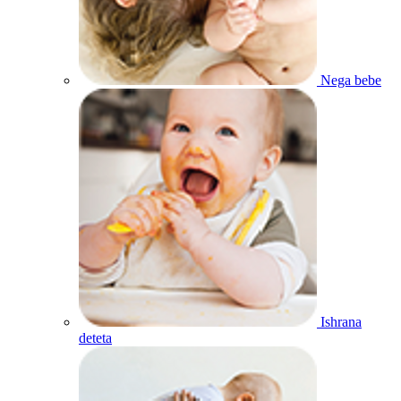
Nega bebe
Ishrana
deteta