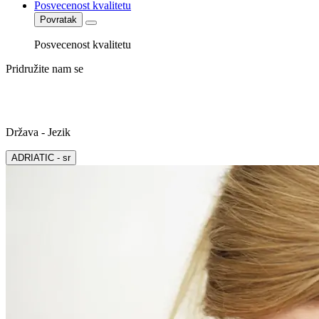
Posvecenost kvalitetu
Povratak
Posvecenost kvalitetu
Pridružite nam se
Država - Jezik
ADRIATIC - sr