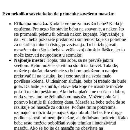
Evo nekoliko saveta kako da primenite savršenu masažu:
Efikasna masaža.
Kada je vreme za masažu bebe? Kada je
opuštena. Pre nego što stavite bebu na spavanje, a nakon što
ste promenili pelenu ili odmah nakon kupanja. Najvažnije je
da i vi i beba pokažete predanost i smirenost koje su potrebne
za nekoliko minuta čistog povezivanja. Treba izbegavati
masaže nakon što je beba završila svoj obrok iz flašice, jer to
može izazvati neugodnost u stomaku;
Najbolje mesto?
Topla, tiha soba, sa ne previše jakim
svetlom. Bebu možete staviti na sto ili na krevet. Takođe,
možete pokušati da sednete sa bebom položenom na njen
prekrivač ili na jastuku, koji ćete staviti na svoja malo
povišena kolena. U idealnom slučaju, beba bi trebalo da bude
gola. Da biste je smirili, delove tela koje ne masirate možete
pokriti mekim peškirom. Ako beba plače i ne oseća se dobro,
onda verovatno ne želi nikakvu masažu. Možete pokušati
ponovo kasnije ili sledećeg dana. Masaža za bebe treba da se
razlikuje od masaže za odrasle. Počnite finim pokretima,
uzimajući u obzir da je najvažnija dobrobit bebe. Pre druge
godine starosti primenjujte nežne, ali definisane pokrete. Kako
beba raste možete poboljšati svoju tehniku i intenzivirati
masažu. Ako se bojite da masažu ne obavljate na