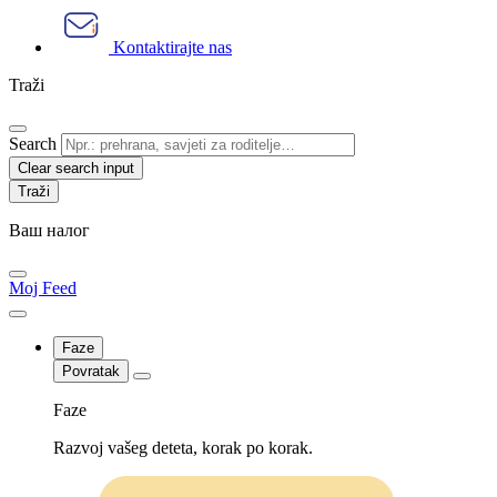
Kontaktirajte nas
Traži
Search
Clear search input
Ваш налог
Moj Feed
Faze
Povratak
Faze
Razvoj vašeg deteta, korak po korak.