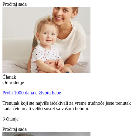
Pročitaj sada
Članak
Od rođenjе
Prvih 1000 dana u životu bebe
Trenutak koji ste najviše isčekivali za vreme trudnoće jeste trenutak
kada ćete imati veliki susret sa vašom bebom.
3 čitanje
Pročitaj sada