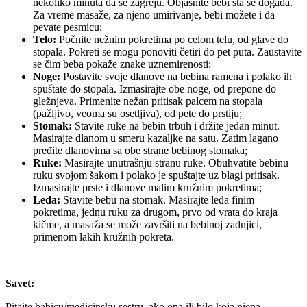
nekoliko minuta da se zagreju. Objasnite bebi šta se događa.
Za vreme masaže, za njeno umirivanje, bebi možete i da
pevate pesmicu;
Telo:
Počnite nežnim pokretima po celom telu, od glave do
stopala. Pokreti se mogu ponoviti četiri do pet puta. Zaustavite
se čim beba pokaže znake uznemirenosti;
Noge:
Postavite svoje dlanove na bebina ramena i polako ih
spuštate do stopala. Izmasirajte obe noge, od prepone do
gležnjeva. Primenite nežan pritisak palcem na stopala
(pažljivo, veoma su osetljiva), od pete do prstiju;
Stomak:
Stavite ruke na bebin trbuh i držite jedan minut.
Masirajte dlanom u smeru kazaljke na satu. Zatim lagano
pređite dlanovima sa obe strane bebinog stomaka;
Ruke:
Masirajte unutrašnju stranu ruke. Obuhvatite bebinu
ruku svojom šakom i polako je spuštajte uz blagi pritisak.
Izmasirajte prste i dlanove malim kružnim pokretima;
Leđa:
Stavite bebu na stomak. Masirajte leđa finim
pokretima, jednu ruku za drugom, prvo od vrata do kraja
kičme, a masaža se može završiti na bebinoj zadnjici,
primenom lakih kružnih pokreta.
Savet:
Pitajte babicu/medicinsku sestru, ako ona ili bilo koja njena