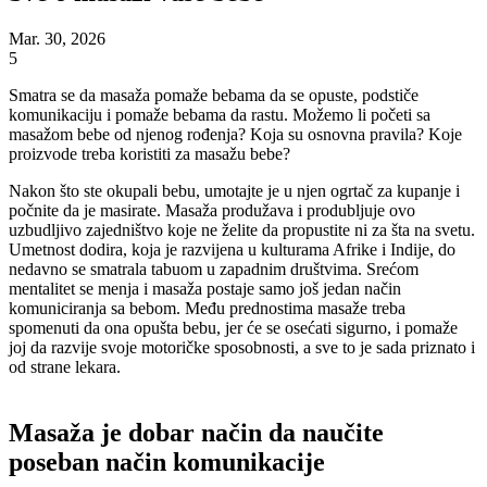
Mar. 30, 2026
5
Smatra se da masaža pomaže bebama da se opuste, podstiče
komunikaciju i pomaže bebama da rastu. Možemo li početi sa
masažom bebe od njenog rođenja? Koja su osnovna pravila? Koje
proizvode treba koristiti za masažu bebe?
Nakon što ste okupali bebu, umotajte je u njen ogrtač za kupanje i
počnite da je masirate. Masaža produžava i produbljuje ovo
uzbudljivo zajedništvo koje ne želite da propustite ni za šta na svetu.
Umetnost dodira, koja je razvijena u kulturama Afrike i Indije, do
nedavno se smatrala tabuom u zapadnim društvima. Srećom
mentalitet se menja i masaža postaje samo još jedan način
komuniciranja sa bebom. Među prednostima masaže treba
spomenuti da ona opušta bebu, jer će se osećati sigurno, i pomaže
joj da razvije svoje motoričke sposobnosti, a sve to je sada priznato i
od strane lekara.
Masaža je dobar način da naučite
poseban način komunikacije