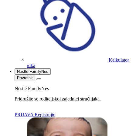
Kalkulator
roka
Nestlé FamilyNes
Povratak
Nestlé FamilyNes
Pridružite se roditeljskoj zajednici stručnjaka.
PRIJAVA
Registrujte