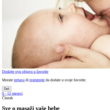
Dodajte ovu objavu u favorite
Morate
prijava
ili
registrujte
da dodate u svoje favorite.
Deli
0 - 12 meseci
Članak
Sve o masaži vaše bebe