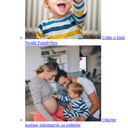
Uđite u klub
Nestlé FamilyNes
Otkrijte
korisne informacije za roditelje