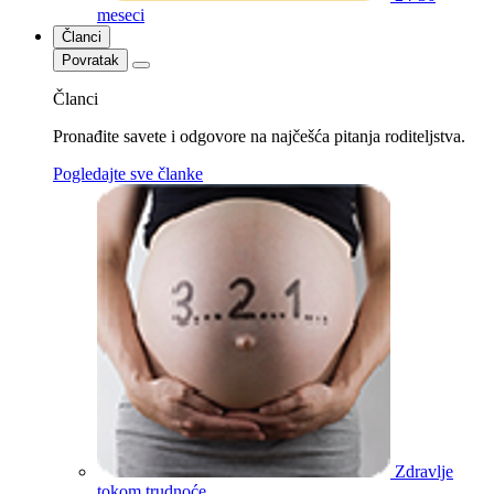
meseci
Članci
Povratak
Članci
Pronađite savete i odgovore na najčešća pitanja roditeljstva.
Pogledajte sve članke
Zdravlje
tokom trudnoće