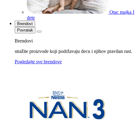
Otac majka I
dete
Brendovi
Povratak
Brendovi
stražite proizvode koji podržavaju decu i njihov pravilan rast.
Pogledajte sve brendove