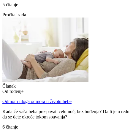
5 čitanje
Pročitaj sada
Članak
Od rođenjе
Odmor i uloga odmora u životu bebe
Kada će vaša beba prespavati celu noć, bez buđenja? Da li je u redu
da se dete okreće tokom spavanja?
6 čitanje