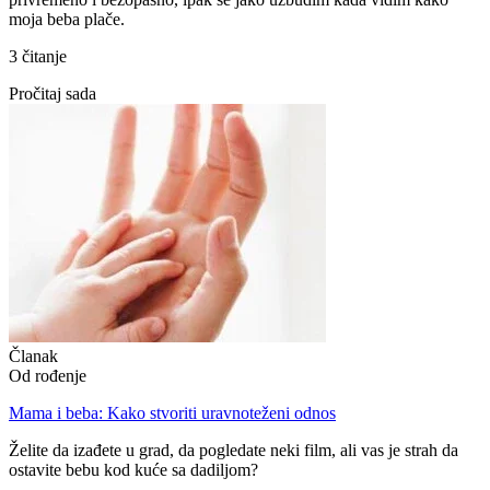
moja beba plače.
3 čitanje
Pročitaj sada
Članak
Od rođenjе
Mama i beba: Kako stvoriti uravnoteženi odnos
Želite da izađete u grad, da pogledate neki film, ali vas je strah da
ostavite bebu kod kuće sa dadiljom?