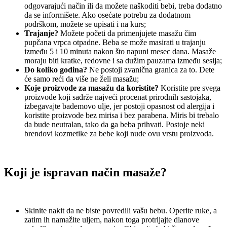
odgovarajući način ili da možete naškoditi bebi, treba dodatno
da se informišete. Ako osećate potrebu za dodatnom
podrškom, možete se upisati i na kurs;
Trajanje?
Možete početi da primenjujete masažu čim
pupčana vrpca otpadne. Beba se može masirati u trajanju
između 5 i 10 minuta nakon što napuni mesec dana. Masaže
moraju biti kratke, redovne i sa dužim pauzama između sesija;
Do koliko godina?
Ne postoji zvanična granica za to. Dete
će samo reći da više ne želi masažu;
Koje proizvode za masažu da koristite?
Koristite pre svega
proizvode koji sadrže najveći procenat prirodnih sastojaka,
izbegavajte bademovo ulje, jer postoji opasnost od alergija i
koristite proizvode bez mirisa i bez parabena. Miris bi trebalo
da bude neutralan, tako da ga beba prihvati. Postoje neki
brendovi kozmetike za bebe koji nude ovu vrstu proizvoda.
Koji je ispravan način masaže?
Skinite nakit da ne biste povredili vašu bebu. Operite ruke, a
zatim ih namažite uljem, nakon toga protrljajte dlanove