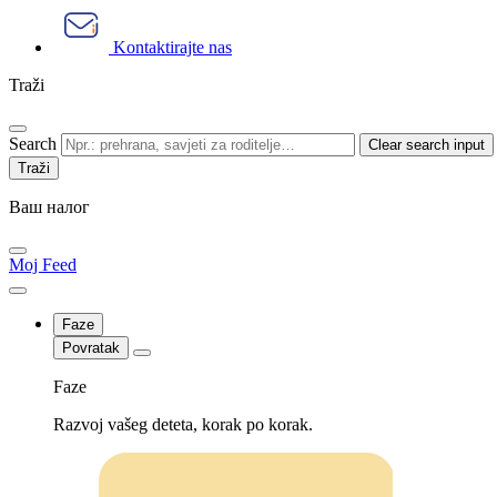
Kontaktirajte nas
Traži
Search
Clear search input
Ваш налог
Moj Feed
Faze
Povratak
Faze
Razvoj vašeg deteta, korak po korak.