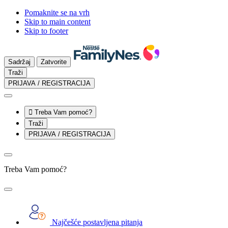
Pomaknite se na vrh
Skip to main content
Skip to footer
Sadržaj
Zatvorite
Traži
PRIJAVA / REGISTRACIJA

Treba Vam pomoć?
Traži
PRIJAVA / REGISTRACIJA
Treba Vam pomoć?
Najčešće postavljena pitanja