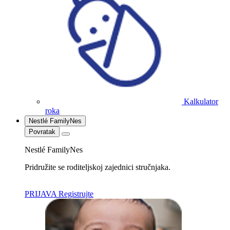
Kalkulator
roka
Nestlé FamilyNes
Povratak
Nestlé FamilyNes
Pridružite se roditeljskoj zajednici stručnjaka.
PRIJAVA
Registrujte