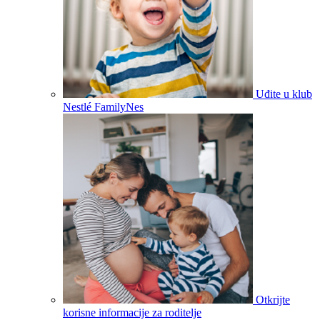
Uđite u klub
Nestlé FamilyNes
Otkrijte
korisne informacije za roditelje