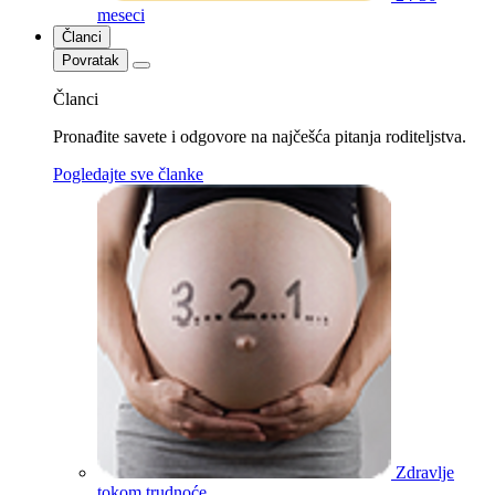
meseci
Članci
Povratak
Članci
Pronađite savete i odgovore na najčešća pitanja roditeljstva.
Pogledajte sve članke
Zdravlje
tokom trudnoće