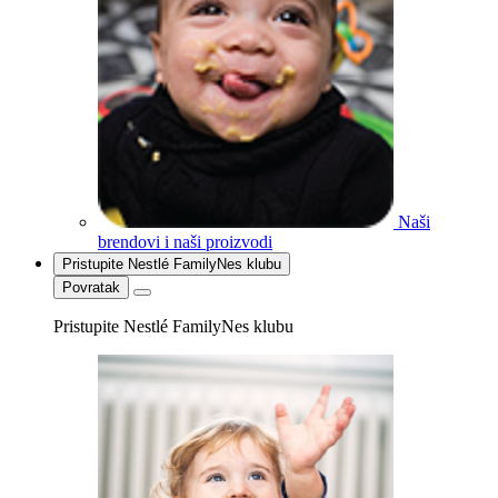
Naši
brendovi i naši proizvodi
Pristupite Nestlé FamilyNes klubu
Povratak
Pristupite Nestlé FamilyNes klubu