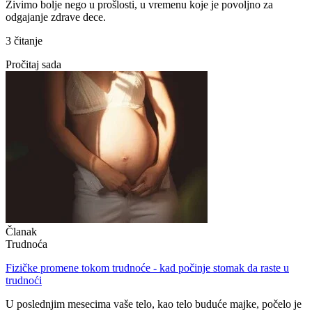
Živimo bolje nego u prošlosti, u vremenu koje je povoljno za
odgajanje zdrave dece.
3 čitanje
Pročitaj sada
Članak
Trudnoća
Fizičke promene tokom trudnoće - kad počinje stomak da raste u
trudnoći
U poslednjim mesecima vaše telo, kao telo buduće majke, počelo je