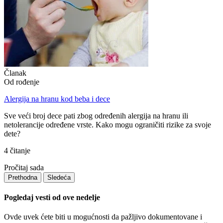
Članak
Od rođenjе
Alergija na hranu kod beba i dece
Sve veći broj dece pati zbog određenih alergija na hranu ili
netolerancije određene vrste. Kako mogu ograničiti rizike za svoje
dete?
4 čitanje
Pročitaj sada
Prethodna
Sledeća
Pogledaj vesti od ove nedelje
Ovde uvek ćete biti u mogućnosti da pažljivo dokumentovane i