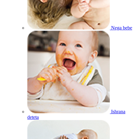
Nega bebe
Ishrana
deteta