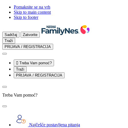
Pomaknite se na vrh
Skip to main content
Skip to footer
Sadržaj
Zatvorite
Traži
PRIJAVA / REGISTRACIJA

Treba Vam pomoć?
Traži
PRIJAVA / REGISTRACIJA
Treba Vam pomoć?
Najčešće postavljena pitanja