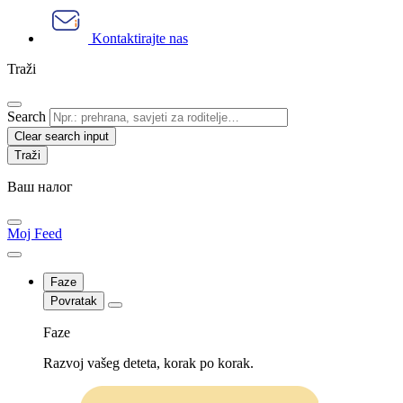
Kontaktirajte nas
Traži
Search
Clear search input
Ваш налог
Moj Feed
Faze
Povratak
Faze
Razvoj vašeg deteta, korak po korak.