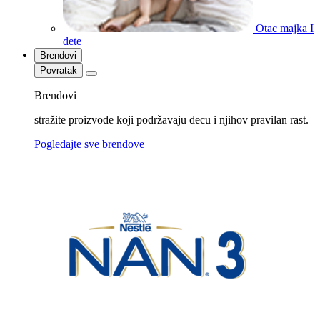
Otac majka I
dete
Brendovi
Povratak
Brendovi
stražite proizvode koji podržavaju decu i njihov pravilan rast.
Pogledajte sve brendove