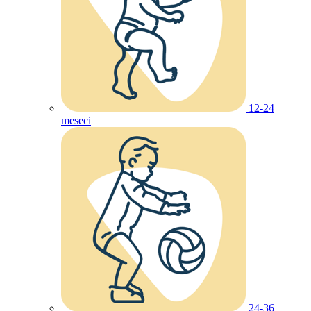
12-24
meseci
24-36