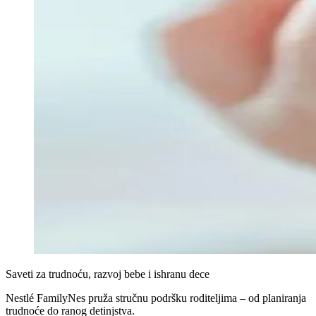
Saveti za trudnoću, razvoj bebe i ishranu dece
Nestlé FamilyNes pruža stručnu podršku roditeljima – od planiranja
trudnoće do ranog detinjstva.