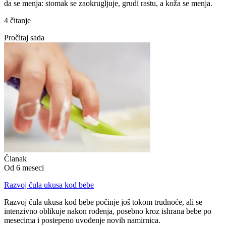
da se menja: stomak se zaokrugljuje, grudi rastu, a koža se menja.
4 čitanje
Pročitaj sada
Članak
Od 6 meseci
Razvoj čula ukusa kod bebe
Razvoj čula ukusa kod bebe počinje još tokom trudnoće, ali se
intenzivno oblikuje nakon rođenja, posebno kroz ishrana bebe po
mesecima i postepeno uvođenje novih namirnica.