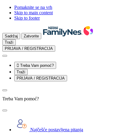
Pomaknite se na vrh
Skip to main content
Skip to footer
Sadržaj
Zatvorite
Traži
PRIJAVA / REGISTRACIJA

Treba Vam pomoć?
Traži
PRIJAVA / REGISTRACIJA
Treba Vam pomoć?
Najčešće postavljena pitanja