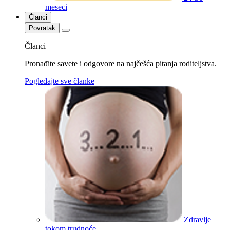
meseci
Članci
Povratak
Članci
Pronađite savete i odgovore na najčešća pitanja roditeljstva.
Pogledajte sve članke
Zdravlje
tokom trudnoće