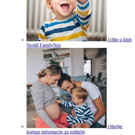
Uđite u klub
Nestlé FamilyNes
Otkrijte
korisne informacije za roditelje