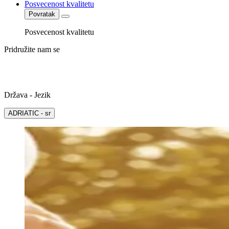
Posvecenost kvalitetu
Povratak
Posvecenost kvalitetu
Pridružite nam se
Država - Jezik
ADRIATIC - sr