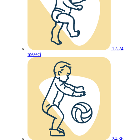
12-24
meseci
24-36