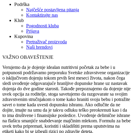
Podrška
Najčešće postavljena pitanja
Kontaktirajte nas
Klub
Pogodnosti kluba
Prijava
Kupovina
Pretraživač proizvoda
Naši brendovi
VAŽNO OBAVEŠTENJE
Verujemo da je dojenje idealan nutritivni početak za bebe i u
potpunosti podržavamo preporuku Svetske zdravstvene organizacije
o isključivom dojenju tokom prvih šest meseci života, nakon čega
sledi uvođenje odgovarajuće hranljive dopunske hrane uz nastavak
dojenja do dve godine starosti. Takođe prepoznajemo da dojenje nije
uvek opcija za roditelje, stoga savetujemo da razgovarate sa svojim
zdravstvenim stručnjakom o tome kako hraniti svoju bebu i potražite
savet o tome kada uvesti dopunsku ishranu. Ako odlučite da ne
dojite, imajte na umu da je takvu odluku teško preokrenuti kao i da
to ima društvene i finansijske posledice. Uvođenje delimične ishrane
na flašicu smanjiće snabdevanje majčinim mlekom. Formulu za bebe
uvek treba pripremati, koristiti i skladištiti prema uputstvima na
etiketi kako bi se izbegli rizici po zdravlje deteta.