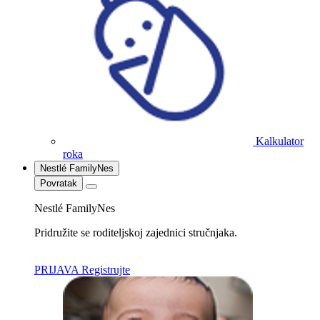
Kalkulator
roka
Nestlé FamilyNes
Povratak
Nestlé FamilyNes
Pridružite se roditeljskoj zajednici stručnjaka.
PRIJAVA
Registrujte