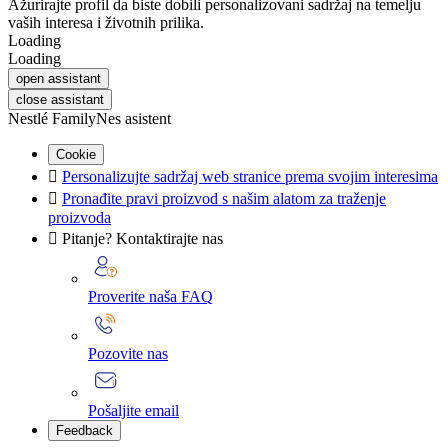
Ažurirajte profil da biste dobili personalizovani sadržaj na temelju
vaših interesa i životnih prilika.
Loading
Loading
open assistant
close assistant
Nestlé FamilyNes asistent
Cookie

Personalizujte sadržaj web stranice prema svojim interesima

Pronađite pravi proizvod s našim alatom za traženje
proizvoda

Pitanje? Kontaktirajte nas
Proverite naša FAQ
Pozovite nas
Pošaljite email
Feedback