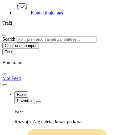
Kontaktirajte nas
Traži
Search
Clear search input
Ваш налог
Moj Feed
Faze
Povratak
Faze
Razvoj vašeg deteta, korak po korak.