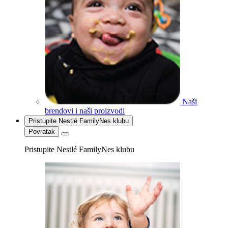
Naši
brendovi i naši proizvodi
Pristupite Nestlé FamilyNes klubu
Povratak
Pristupite Nestlé FamilyNes klubu