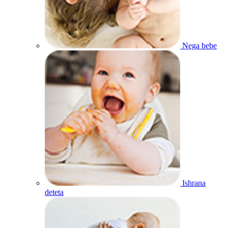
Nega bebe
Ishrana
deteta