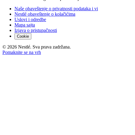
Naše obaveštenje o privatnosti podataka i vi
Nestlé obaveštenje o kolačićima
Uslovi i odredbe
Mapa sajta
Izjava o pristupačnosti
Cookie
© 2026 Nestlé. Sva prava zadržana.
Pomaknite se na vrh