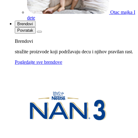
Otac majka I
dete
Brendovi
Povratak
Brendovi
stražite proizvode koji podržavaju decu i njihov pravilan rast.
Pogledajte sve brendove