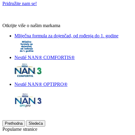
Pridružite nam se!
Otkrijte više o našim markama
Mliječna formula za dojenčad, od rođenja do 1. godine
Nestlé NAN® COMFORTIS®
Nestlé NAN® OPTIPRO®
Prethodna
Sledeća
Popularne stranice