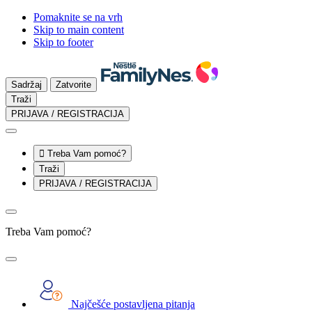
Pomaknite se na vrh
Skip to main content
Skip to footer
Sadržaj
Zatvorite
Traži
PRIJAVA / REGISTRACIJA

Treba Vam pomoć?
Traži
PRIJAVA / REGISTRACIJA
Treba Vam pomoć?
Najčešće postavljena pitanja