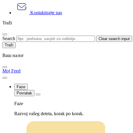
Kontaktirajte nas
Traži
Search
Clear search input
Ваш налог
Moj Feed
Faze
Povratak
Faze
Razvoj vašeg deteta, korak po korak.