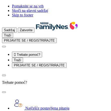
Pomaknite se na vrh
Skoči na glavni sadržaj
Skip to footer
Sadržaj
Zatvorite
Traži
PRIJAVITE SE / REGISTRIRAJTE

Trebate pomoć?
Traži
PRIJAVITE SE / REGISTRIRAJTE
Trebate pomoć?
Najčešće postavljena pitanja