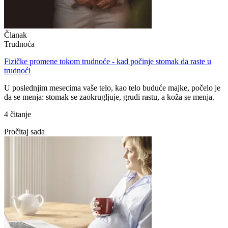
Članak
Trudnoća
Fizičke promene tokom trudnoće - kad počinje stomak da raste u
trudnoći
U poslednjim mesecima vaše telo, kao telo buduće majke, počelo je
da se menja: stomak se zaokrugljuje, grudi rastu, a koža se menja.
4 čitanje
Pročitaj sada