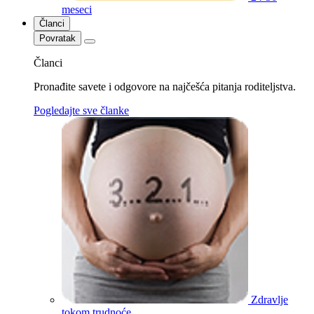
meseci
Članci
Povratak
Članci
Pronađite savete i odgovore na najčešća pitanja roditeljstva.
Pogledajte sve članke
Zdravlje
tokom trudnoće