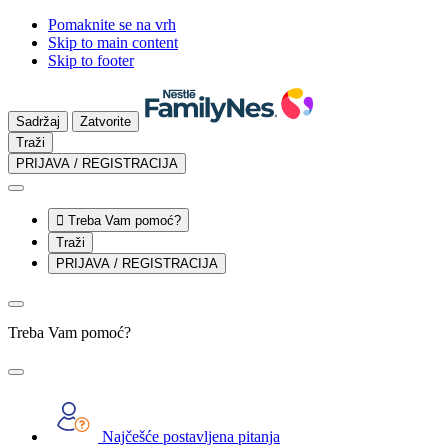
Pomaknite se na vrh
Skip to main content
Skip to footer
Sadržaj
Zatvorite
Traži
PRIJAVA / REGISTRACIJA

Treba Vam pomoć?
Traži
PRIJAVA / REGISTRACIJA
Treba Vam pomoć?
Najčešće postavljena pitanja