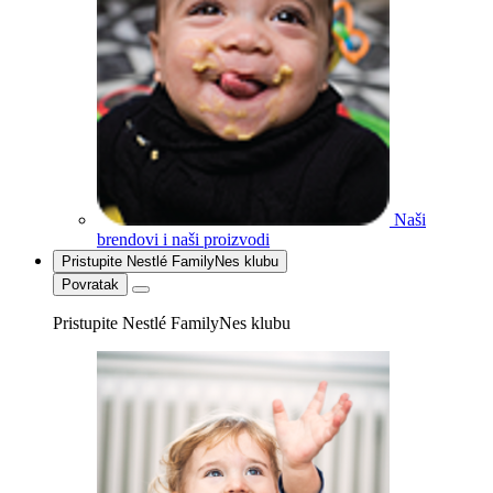
Naši
brendovi i naši proizvodi
Pristupite Nestlé FamilyNes klubu
Povratak
Pristupite Nestlé FamilyNes klubu