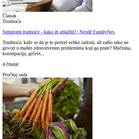
Članak
Trudnoća
Simptomi trudnoće - kako ih ublažiti? | Nestlé FamilyNes
Trudnoća: kaže se da je to period velike radosti, ali zašto niko ne
govori o malim zdravstvenim problemima koji ga prate? Mučnina,
konstipacija, grčevi...
4 čitanje
Pročitaj sada