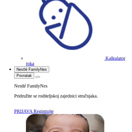
Kalkulator
roka
Nestlé FamilyNes
Povratak
Nestlé FamilyNes
Pridružite se roditeljskoj zajednici stručnjaka.
PRIJAVA
Registrujte