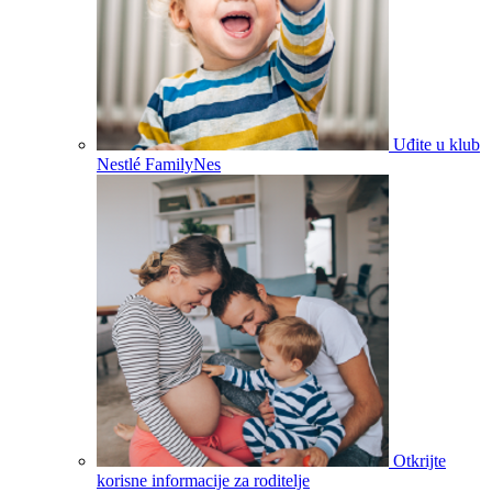
Uđite u klub
Nestlé FamilyNes
Otkrijte
korisne informacije za roditelje