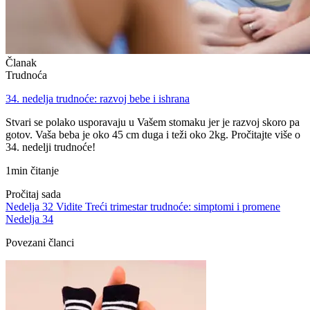
Članak
Trudnoća
34. nedelja trudnoće: razvoj bebe i ishrana
Stvari se polako usporavaju u Vašem stomaku jer je razvoj skoro pa
gotov. Vaša beba je oko 45 cm duga i teži oko 2kg. Pročitajte više o
34. nedelji trudnoće!
1min čitanje
Pročitaj sada
Nedelja 32
Vidite Treći trimestar trudnoće: simptomi i promene
Nedelja 34
Povezani članci