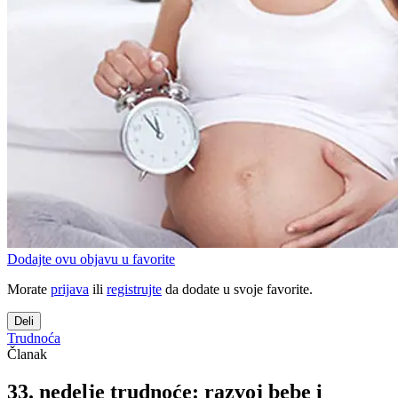
Dodajte ovu objavu u favorite
Morate
prijava
ili
registrujte
da dodate u svoje favorite.
Deli
Trudnoća
Članak
33. nedelje trudnoće: razvoj bebe i