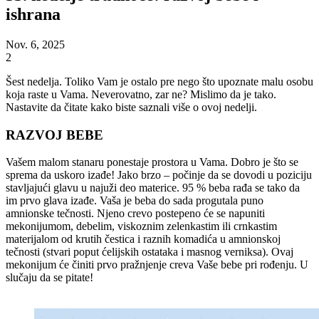
ishrana
Nov. 6, 2025
2
Šest nedelja. Toliko Vam je ostalo pre nego što upoznate malu osobu
koja raste u Vama. Neverovatno, zar ne? Mislimo da je tako.
Nastavite da čitate kako biste saznali više o ovoj nedelji.
RAZVOJ BEBE
Vašem malom stanaru ponestaje prostora u Vama. Dobro je što se
sprema da uskoro izađe! Jako brzo – počinje da se dovodi u poziciju
stavljajući glavu u najuži deo materice. 95 % beba rađa se tako da
im prvo glava izađe. Vaša je beba do sada progutala puno
amnionske tečnosti. Njeno crevo postepeno će se napuniti
mekonijumom, debelim, viskoznim zelenkastim ili crnkastim
materijalom od krutih čestica i raznih komadića u amnionskoj
tečnosti (stvari poput ćelijskih ostataka i masnog verniksa). Ovaj
mekonijum će činiti prvo pražnjenje creva Vaše bebe pri rođenju. U
slučaju da se pitate!