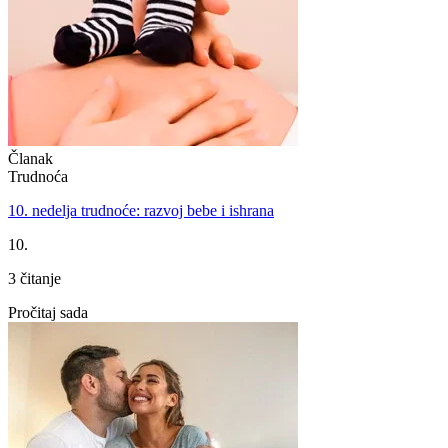
Članak
Trudnoća
10. nedelja trudnoće: razvoj bebe i ishrana
10.
3 čitanje
Pročitaj sada