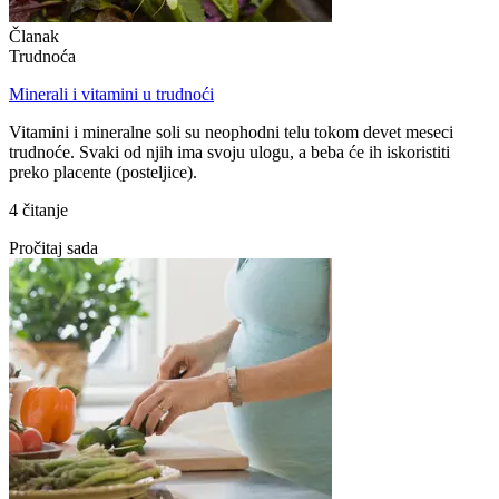
Članak
Trudnoća
Minerali i vitamini u trudnoći
Vitamini i mineralne soli su neophodni telu tokom devet meseci
trudnoće. Svaki od njih ima svoju ulogu, a beba će ih iskoristiti
preko placente (posteljice).
4 čitanje
Pročitaj sada