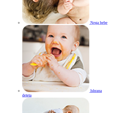
Nega bebe
Ishrana
deteta