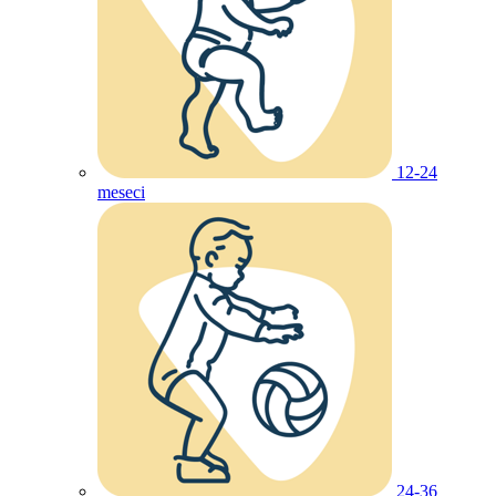
12-24
meseci
24-36