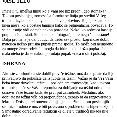
VAŠE TELO
Imate li tu smešnu liniju koja Vam ide niz prednji deo stomaka?
Tokom poslednjeg tromesečja formira se linija po sredini Vašeg
trbuha i izgleda kao da ga deli na dve polovine. To je poznato kao
linea nigra, koja postaje tamnija kako se pigmentacija povećava. To
se najjasnije vidi odmah nakon porođaja. Nekoliko sedmica kasnije,
potpuno će nestati. Snimite neke fotografije pre nego što nestane!
Dalja promena je da, budući da treba sav prostor koji može dobiti,
materica nežno pritiska pupak prema spolja. To može biti neugodno
za mnoge žene: odeća bi mogla da iritira meku kožu pupka. Jedna
mala uteha je da se nakon porođaja pupak vraća u stari položaj.
ISHRANA
Ako ste zabrinuti da ste dobili previše težine, možda se pitate da li je
prihvatljivo da pokušate da izgubite na težini. Važno je da Vi i Vaša
beba imate dovoljnu težinu u poslednjem tromesečju, kao i tokom
trudnoće, te će se Vaša preporuka za dobijanje na težini odrediti na
osnovu Vaše težine kada ste prvi put zatrudneli. Međutim, ako
dobijate na težini više od preporučenog trebalo bi da razgovarate s
lekrom. Doista, prekomerno dobijanje na težini tokom poslednjih
sedmica trudnoće može biti povezano s problemom s hipertenzijom.
Samostalno određivanje redukcijske dijete u trudnoći nikada nije
dobra ideja.