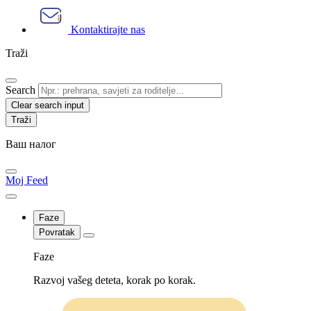
Kontaktirajte nas
Traži
Search
Clear search input
Ваш налог
Moj Feed
Faze
Povratak
Faze
Razvoj vašeg deteta, korak po korak.