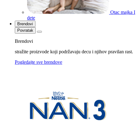
Otac majka I
dete
Brendovi
Povratak
Brendovi
stražite proizvode koji podržavaju decu i njihov pravilan rast.
Pogledajte sve brendove