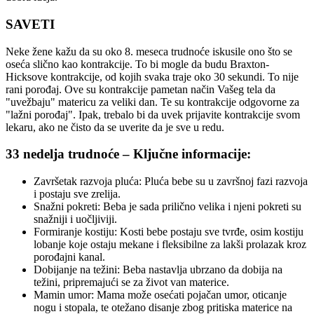
SAVETI
Neke žene kažu da su oko 8. meseca trudnoće iskusile ono što se
oseća slično kao kontrakcije. To bi mogle da budu Braxton-
Hicksove kontrakcije, od kojih svaka traje oko 30 sekundi. To nije
rani porođaj. Ove su kontrakcije pametan način Vašeg tela da
"uvežbaju" matericu za veliki dan. Te su kontrakcije odgovorne za
"lažni porođaj". Ipak, trebalo bi da uvek prijavite kontrakcije svom
lekaru, ako ne čisto da se uverite da je sve u redu.
33 nedelja trudnoće – Ključne informacije:
Završetak razvoja pluća: Pluća bebe su u završnoj fazi razvoja
i postaju sve zrelija.
Snažni pokreti: Beba je sada prilično velika i njeni pokreti su
snažniji i uočljiviji.
Formiranje kostiju: Kosti bebe postaju sve tvrđe, osim kostiju
lobanje koje ostaju mekane i fleksibilne za lakši prolazak kroz
porođajni kanal.
Dobijanje na težini: Beba nastavlja ubrzano da dobija na
težini, pripremajući se za život van materice.
Mamin umor: Mama može osećati pojačan umor, oticanje
nogu i stopala, te otežano disanje zbog pritiska materice na