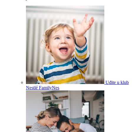
Uđite u klub
Nestlé FamilyNes