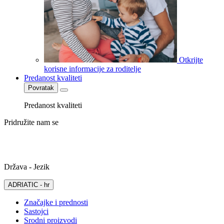
Otkrijte
korisne informacije za roditelje
Predanost kvaliteti
Povratak
Predanost kvaliteti
Pridružite nam se
Država - Jezik
ADRIATIC - hr
Značajke i prednosti
Sastojci
Srodni proizvodi