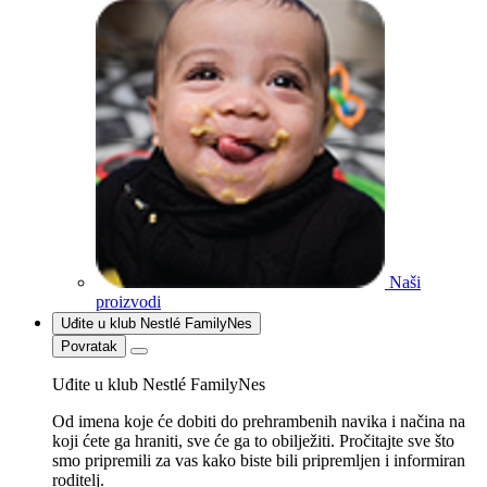
Naši
proizvodi
Uđite u klub Nestlé FamilyNes
Povratak
Uđite u klub Nestlé FamilyNes
Od imena koje će dobiti do prehrambenih navika i načina na
koji ćete ga hraniti, sve će ga to obilježiti. Pročitajte sve što
smo pripremili za vas kako biste bili pripremljen i informiran
roditelj.