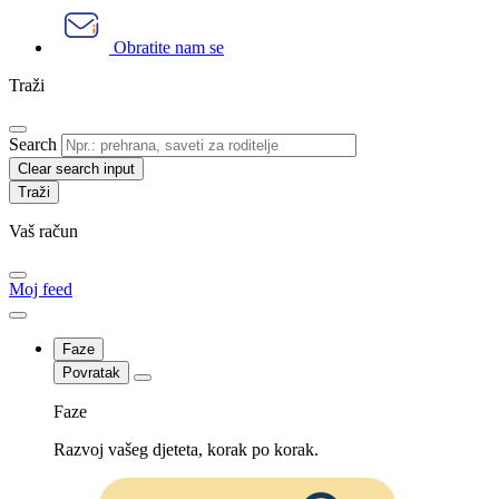
Obratite nam se
Traži
Search
Clear search input
Vaš račun
Moj feed
Faze
Povratak
Faze
Razvoj vašeg djeteta, korak po korak.