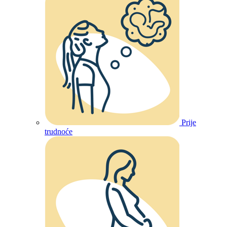
Prije
trudnoće