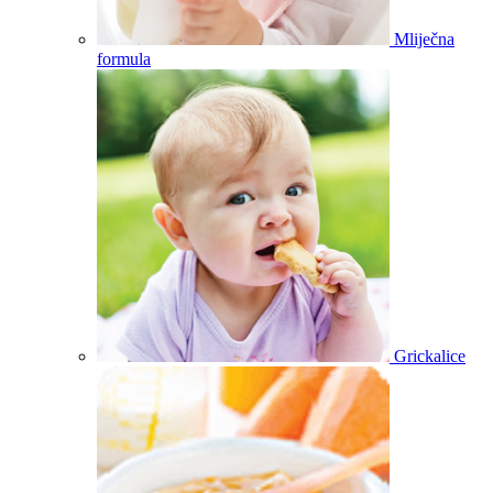
Mliječna
formula
Grickalice