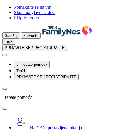
Pomaknite se na vrh
Skoči na glavni sadržaj
Skip to footer
Sadržaj
Zatvorite
Traži
PRIJAVITE SE / REGISTRIRAJTE

Trebate pomoć?
Traži
PRIJAVITE SE / REGISTRIRAJTE
Trebate pomoć?
Najčešće postavljena pitanja