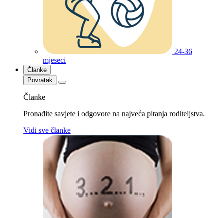
24-36
mjeseci
Članke
Povratak
Članke
Pronađite savjete i odgovore na najveća pitanja roditeljstva.
Vidi sve članke