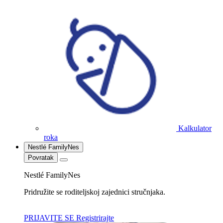
Kalkulator
roka
Nestlé FamilyNes
Povratak
Nestlé FamilyNes
Pridružite se roditeljskoj zajednici stručnjaka.
PRIJAVITE SE
Registrirajte