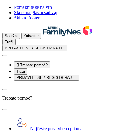
Pomaknite se na vrh
Skoči na glavni sadržaj
Skip to footer
Sadržaj
Zatvorite
Traži
PRIJAVITE SE / REGISTRIRAJTE

Trebate pomoć?
Traži
PRIJAVITE SE / REGISTRIRAJTE
Trebate pomoć?
Najčešće postavljena pitanja