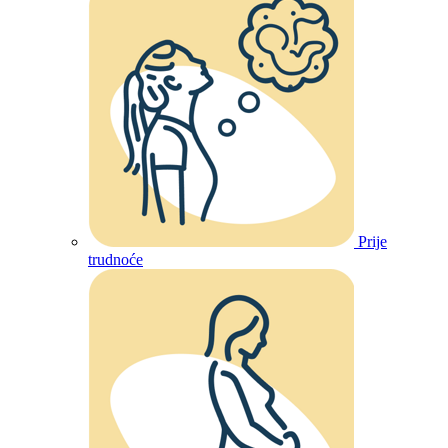
Prije
trudnoće