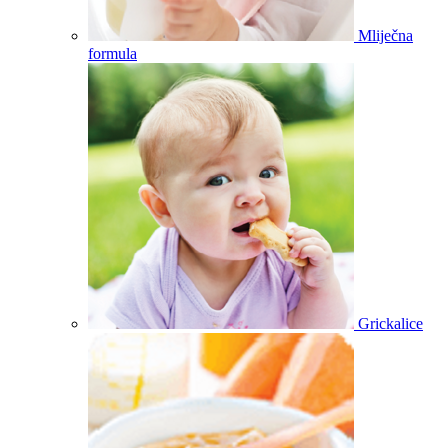
Mliječna
formula
Grickalice