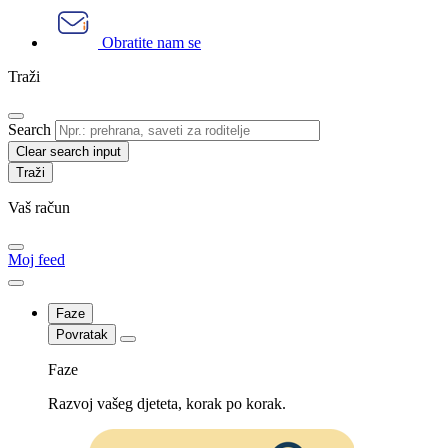
Obratite nam se
Traži
Search
Clear search input
Vaš račun
Moj feed
Faze
Povratak
Faze
Razvoj vašeg djeteta, korak po korak.