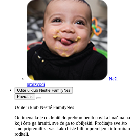
Naši
proizvodi
Uđite u klub Nestlé FamilyNes
Povratak
Uđite u klub Nestlé FamilyNes
Od imena koje će dobiti do prehrambenih navika i načina na
koji ćete ga hraniti, sve će ga to obilježiti. Pročitajte sve što
smo pripremili za vas kako biste bili pripremljen i informiran
roditelj.