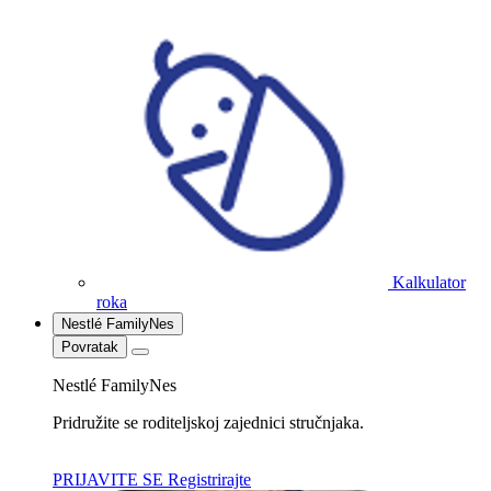
Kalkulator
roka
Nestlé FamilyNes
Povratak
Nestlé FamilyNes
Pridružite se roditeljskoj zajednici stručnjaka.
PRIJAVITE SE
Registrirajte