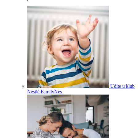
Uđite u klub
Nestlé FamilyNes