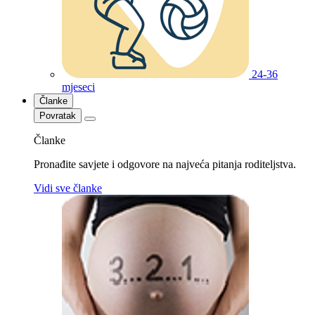
24-36
mjeseci
Članke
Povratak
Članke
Pronađite savjete i odgovore na najveća pitanja roditeljstva.
Vidi sve članke