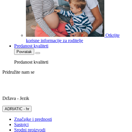
Otkrijte
korisne informacije za roditelje
Predanost kvaliteti
Povratak
Predanost kvaliteti
Pridružite nam se
Država - Jezik
ADRIATIC - hr
Značajke i prednosti
Sastojci
Srodni proizvodi