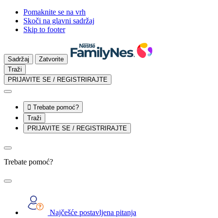
Pomaknite se na vrh
Skoči na glavni sadržaj
Skip to footer
Sadržaj
Zatvorite
Traži
PRIJAVITE SE / REGISTRIRAJTE

Trebate pomoć?
Traži
PRIJAVITE SE / REGISTRIRAJTE
Trebate pomoć?
Najčešće postavljena pitanja