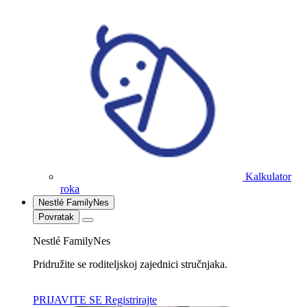
Kalkulator
roka
Nestlé FamilyNes
Povratak
Nestlé FamilyNes
Pridružite se roditeljskoj zajednici stručnjaka.
PRIJAVITE SE
Registrirajte