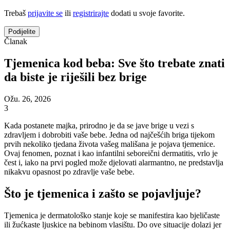
Trebaš
prijavite se
ili
registrirajte
dodati u svoje favorite.
Podijelite
Članak
Tjemenica kod beba: Sve što trebate znati
da biste je riješili bez brige
Ožu. 26, 2026
3
Kada postanete majka, prirodno je da se jave brige u vezi s
zdravljem i dobrobiti vaše bebe. Jedna od najčešćih briga tijekom
prvih nekoliko tjedana života vašeg mališana je pojava tjemenice.
Ovaj fenomen, poznat i kao infantilni seboreični dermatitis, vrlo je
čest i, iako na prvi pogled može djelovati alarmantno, ne predstavlja
nikakvu opasnost po zdravlje vaše bebe.
Što je tjemenica i zašto se pojavljuje?
Tjemenica je dermatološko stanje koje se manifestira kao bjeličaste
ili žućkaste ljuskice na bebinom vlasištu. Do ove situacije dolazi jer