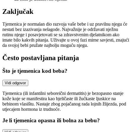
Zaključak
Tjemenica je normalan dio razvoja vaše bebe i uz pravilnu njegu će
nestati bez izazivanja nelagode. Najvažnije je održavati nježnu
rutinu njege i posavjetovati se sa zdravstvenim djelatnikom ako
imate bilo kakvih pitanja. Uživajte u ovoj fazi mirne savjesti, znajući
da svojoj bebi pružate najbolju moguću njegu.
Često postavljana pitanja
Što je tjemenica kod beba?
Vidi odgovor
Tjemenica (ili infantilni seboreični dermatitis) je bezopasno stanje
kože koje se manifestira kao bjeličaste ili žućkaste ljuskice na
bebinom vlasištu. Nastaje zbog pojačanog rada lojnih žlijezda, pod
utjecajem hormona iz trudnoće.
Je li tjemenica opasna ili bolna za bebu?