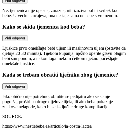
Vidi odgovor
Ne, tjemenica nije opasna, zarazna, niti izaziva bol ili svrbež kod
bebe. U većini slučajeva, ona nestaje sama od sebe s vremenom.
Kako se skida tjemenica kod beba?
Vidi odgovor
Ljuskice prvo omekšajte bebi uljem ili maslinovim uljem (ostavite da
djeluje 20-30 minuta). Tijekom kupanja, nježno operite glavu blagim
bebi šamponom, a nakon toga mekom četkom nježno počešljajte
omekšale ljuskice.
Kada se trebam obratiti liječniku zbog tjemenice?
Vidi odgovor
Iako obično nije potrebno, obratite se pedijatru ako se stanje
pogorša, proširi na druge dijelove tijela, ili ako beba pokazuje
znakove nelagode, kako bi se isključile druge komplikacije.
SOURCE:
https://www.nestlebebe.es/articulo/la-costra-lactea