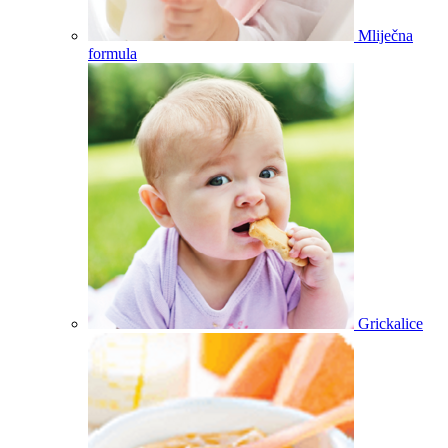
Mliječna
formula
Grickalice