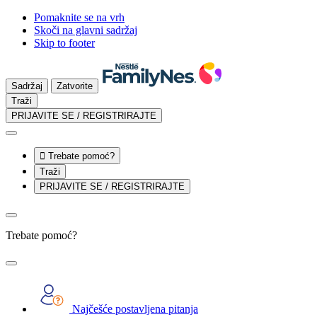
Pomaknite se na vrh
Skoči na glavni sadržaj
Skip to footer
Sadržaj
Zatvorite
Traži
PRIJAVITE SE / REGISTRIRAJTE

Trebate pomoć?
Traži
PRIJAVITE SE / REGISTRIRAJTE
Trebate pomoć?
Najčešće postavljena pitanja