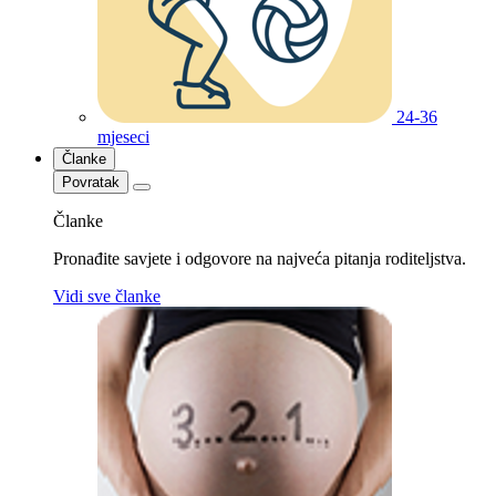
24-36
mjeseci
Članke
Povratak
Članke
Pronađite savjete i odgovore na najveća pitanja roditeljstva.
Vidi sve članke