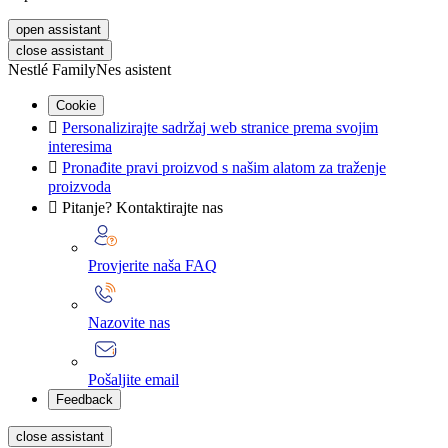
open assistant
close assistant
Nestlé FamilyNes asistent
Cookie

Personalizirajte sadržaj web stranice prema svojim
interesima

Pronađite pravi proizvod s našim alatom za traženje
proizvoda

Pitanje? Kontaktirajte nas
Provjerite naša FAQ
Nazovite nas
Pošaljite email
Feedback
close assistant