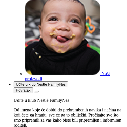
Naši
proizvodi
Uđite u klub Nestlé FamilyNes
Povratak
Uđite u klub Nestlé FamilyNes
Od imena koje će dobiti do prehrambenih navika i načina na
koji ćete ga hraniti, sve će ga to obilježiti. Pročitajte sve što
smo pripremili za vas kako biste bili pripremljen i informiran
roditelj.