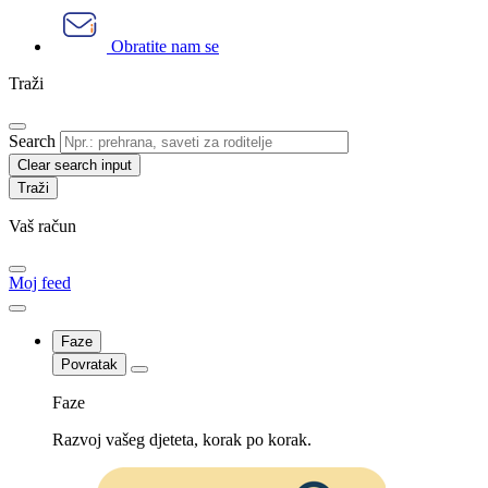
Obratite nam se
Traži
Search
Clear search input
Vaš račun
Moj feed
Faze
Povratak
Faze
Razvoj vašeg djeteta, korak po korak.