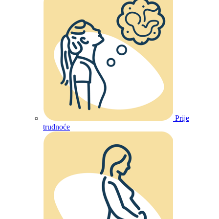
Prije
trudnoće