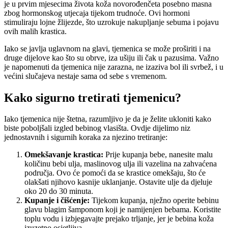
je u prvim mjesecima života koža novorođenčeta posebno masna
zbog hormonskog utjecaja tijekom trudnoće. Ovi hormoni
stimuliraju lojne žlijezde, što uzrokuje nakupljanje sebuma i pojavu
ovih malih krastica.
Iako se javlja uglavnom na glavi, tjemenica se može proširiti i na
druge dijelove kao što su obrve, iza ušiju ili čak u pazusima. Važno
je napomenuti da tjemenica nije zarazna, ne izaziva bol ili svrbež, i u
većini slučajeva nestaje sama od sebe s vremenom.
Kako sigurno tretirati tjemenicu?
Iako tjemenica nije štetna, razumljivo je da je želite ukloniti kako
biste poboljšali izgled bebinog vlasišta. Ovdje dijelimo niz
jednostavnih i sigurnih koraka za njezino tretiranje:
Omekšavanje krastica:
Prije kupanja bebe, nanesite malu
količinu bebi ulja, maslinovog ulja ili vazelina na zahvaćena
područja. Ovo će pomoći da se krastice omekšaju, što će
olakšati njihovo kasnije uklanjanje. Ostavite ulje da djeluje
oko 20 do 30 minuta.
Kupanje i čišćenje:
Tijekom kupanja, nježno operite bebinu
glavu blagim šamponom koji je namijenjen bebama. Koristite
toplu vodu i izbjegavajte prejako trljanje, jer je bebina koža
izuzetno osjetljiva.