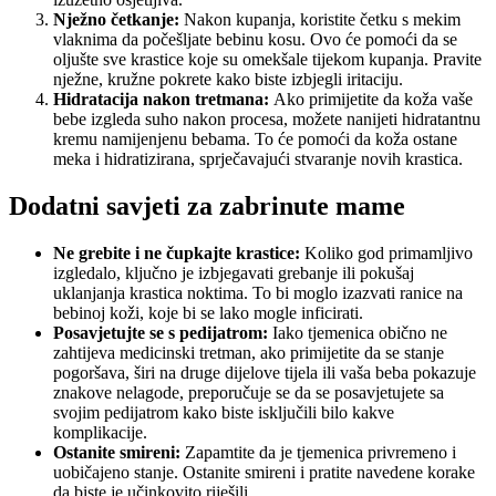
Nježno četkanje:
Nakon kupanja, koristite četku s mekim
vlaknima da počešljate bebinu kosu. Ovo će pomoći da se
oljušte sve krastice koje su omekšale tijekom kupanja. Pravite
nježne, kružne pokrete kako biste izbjegli iritaciju.
Hidratacija nakon tretmana:
Ako primijetite da koža vaše
bebe izgleda suho nakon procesa, možete nanijeti hidratantnu
kremu namijenjenu bebama. To će pomoći da koža ostane
meka i hidratizirana, sprječavajući stvaranje novih krastica.
Dodatni savjeti za zabrinute mame
Ne grebite i ne čupkajte krastice:
Koliko god primamljivo
izgledalo, ključno je izbjegavati grebanje ili pokušaj
uklanjanja krastica noktima. To bi moglo izazvati ranice na
bebinoj koži, koje bi se lako mogle inficirati.
Posavjetujte se s pedijatrom:
Iako tjemenica obično ne
zahtijeva medicinski tretman, ako primijetite da se stanje
pogoršava, širi na druge dijelove tijela ili vaša beba pokazuje
znakove nelagode, preporučuje se da se posavjetujete sa
svojim pedijatrom kako biste isključili bilo kakve
komplikacije.
Ostanite smireni:
Zapamtite da je tjemenica privremeno i
uobičajeno stanje. Ostanite smireni i pratite navedene korake
da biste je učinkovito riješili.