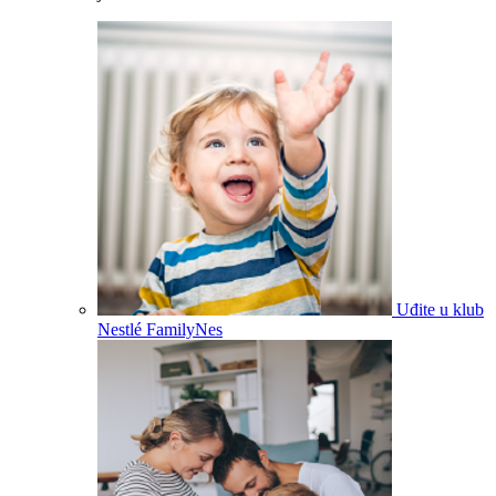
Uđite u klub
Nestlé FamilyNes