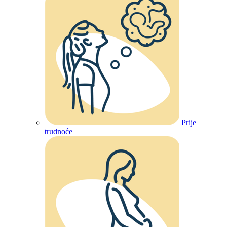
Prije
trudnoće