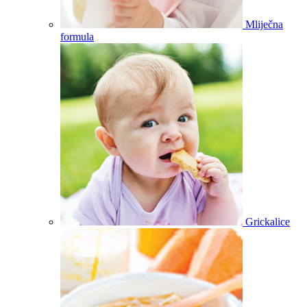
Mliječna
formula
Grickalice