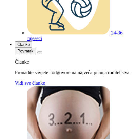
24-36
mjeseci
Članke
Povratak
Članke
Pronađite savjete i odgovore na najveća pitanja roditeljstva.
Vidi sve članke