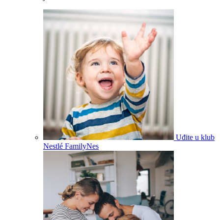
Uđite u klub
Nestlé FamilyNes