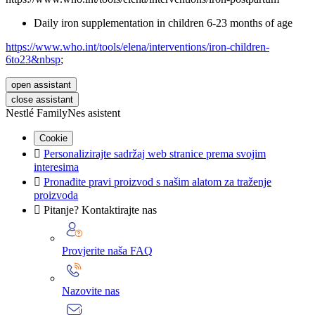
Daily iron supplementation in children 6-23 months of age
https://www.who.int/tools/elena/interventions/iron-children-
6to23&nbsp
;
open assistant
close assistant
Nestlé FamilyNes asistent
Cookie

Personalizirajte sadržaj web stranice prema svojim
interesima

Pronađite pravi proizvod s našim alatom za traženje
proizvoda

Pitanje? Kontaktirajte nas
Provjerite naša FAQ
Nazovite nas