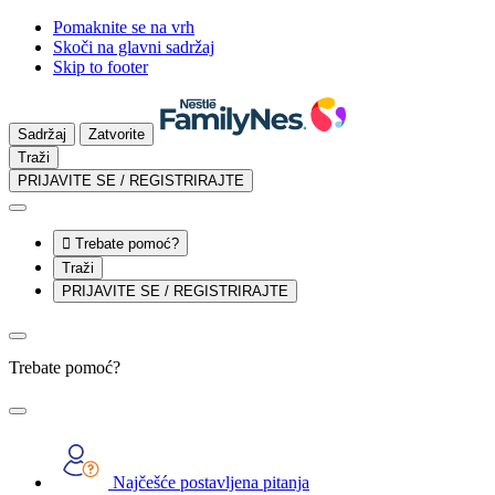
Pomaknite se na vrh
Skoči na glavni sadržaj
Skip to footer
Sadržaj
Zatvorite
Traži
PRIJAVITE SE / REGISTRIRAJTE

Trebate pomoć?
Traži
PRIJAVITE SE / REGISTRIRAJTE
Trebate pomoć?
Najčešće postavljena pitanja