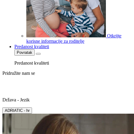
Otkrijte
korisne informacije za roditelje
Predanost kvaliteti
Povratak
Predanost kvaliteti
Pridružite nam se
Država - Jezik
ADRIATIC - hr