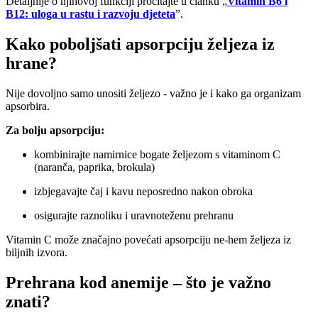
Detaljnije o njihovoj funkciji pročitajte u članku „
Vitamin B6 i
B12: uloga u rastu i razvoju djeteta
”.
Kako poboljšati apsorpciju željeza iz
hrane?
Nije dovoljno samo unositi željezo - važno je i kako ga organizam
apsorbira.
Za bolju apsorpciju:
kombinirajte namirnice bogate željezom s vitaminom C
(naranča, paprika, brokula)
izbjegavajte čaj i kavu neposredno nakon obroka
osigurajte raznoliku i uravnoteženu prehranu
Vitamin C može značajno povećati apsorpciju ne-hem željeza iz
biljnih izvora.
Prehrana kod anemije – što je važno
znati?