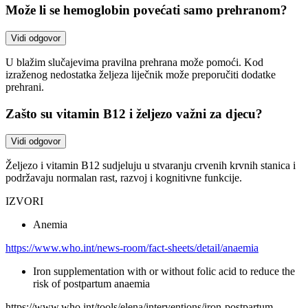
Može li se hemoglobin povećati samo prehranom?
Vidi odgovor
U blažim slučajevima pravilna prehrana može pomoći. Kod
izraženog nedostatka željeza liječnik može preporučiti dodatke
prehrani.
Zašto su vitamin B12 i željezo važni za djecu?
Vidi odgovor
Željezo i vitamin B12 sudjeluju u stvaranju crvenih krvnih stanica i
podržavaju normalan rast, razvoj i kognitivne funkcije.
IZVORI
Anemia
https://www.who.int/news-room/fact-sheets/detail/anaemia
Iron supplementation with or without folic acid to reduce the
risk of postpartum anaemia
https://www.who.int/tools/elena/interventions/iron-postpartum