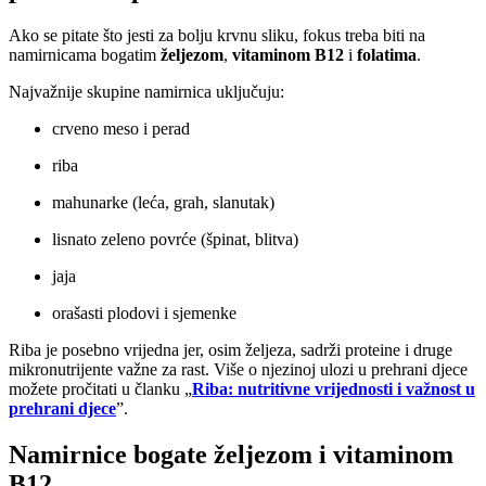
Ako se pitate što jesti za bolju krvnu sliku, fokus treba biti na
namirnicama bogatim
željezom
,
vitaminom B12
i
folatima
.
Najvažnije skupine namirnica uključuju:
crveno meso i perad
riba
mahunarke (leća, grah, slanutak)
lisnato zeleno povrće (špinat, blitva)
jaja
orašasti plodovi i sjemenke
Riba je posebno vrijedna jer, osim željeza, sadrži proteine i druge
mikronutrijente važne za rast. Više o njezinoj ulozi u prehrani djece
možete pročitati u članku „
Riba: nutritivne vrijednosti i važnost u
prehrani djece
”.
Namirnice bogate željezom i vitaminom
B12