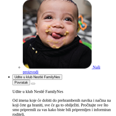
Naši
proizvodi
Uđite u klub Nestlé FamilyNes
Povratak
Uđite u klub Nestlé FamilyNes
Od imena koje će dobiti do prehrambenih navika i načina na
koji ćete ga hraniti, sve će ga to obilježiti. Pročitajte sve što
smo pripremili za vas kako biste bili pripremljen i informiran
roditelj.