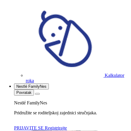
Kalkulator
roka
Nestlé FamilyNes
Povratak
Nestlé FamilyNes
Pridružite se roditeljskoj zajednici stručnjaka.
PRIJAVITE SE
Registrirajte