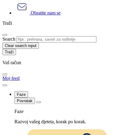
Obratite nam se
Traži
Search
Clear search input
Vaš račun
Moj feed
Faze
Povratak
Faze
Razvoj vašeg djeteta, korak po korak.