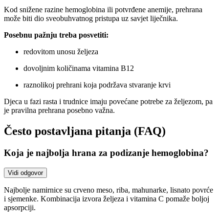
Kod snižene razine hemoglobina ili potvrđene anemije, prehrana
može biti dio sveobuhvatnog pristupa uz savjet liječnika.
Posebnu pažnju treba posvetiti:
redovitom unosu željeza
dovoljnim količinama vitamina B12
raznolikoj prehrani koja podržava stvaranje krvi
Djeca u fazi rasta i trudnice imaju povećane potrebe za željezom, pa
je pravilna prehrana posebno važna.
Često postavljana pitanja (FAQ)
Koja je najbolja hrana za podizanje hemoglobina?
Vidi odgovor
Najbolje namirnice su crveno meso, riba, mahunarke, lisnato povrće
i sjemenke. Kombinacija izvora željeza i vitamina C pomaže boljoj
apsorpciji.