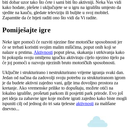
biti dobar uzor tako što ćete i sami biti što aktivniji. Neka Vas vidi
kako hodate, plešete i uključujete se u igru na igralištu umjesto da
sjedite na kauču, gledate televiziju ili buljite u svoj mobitel.
Zapamtite da će htjeti raditi ono što vidi da Vi radite.
Pomiješajte igre
Neke igre pomoći će razviti njezine fine motoričke sposobnosti jer
će se trebati koristiti svojim malim mišićima, poput onih koji se
nalaze u prstima.
Aktivnosti
poput plesa, skakanja i utrkivanja kako
bi pokupila svoju omiljenu igračku aktiviraju cijelo njezino tijelo pa
će joj pomoći u razvoju njezinih bruto motoričkih sposobnosti.
Uključite i strukturirano i nestrukturirano vrijeme igranja svaki dan.
Jedan od načina da zadovolji svoju potrebu za strukturiranom igrom
je da budete aktivni zajedno vani, gdje ima dovoljno prostora za
kretanje. Ako vremenske prilike to dopuštaju, možete otići na
lokalno igralište, prošetati parkom ili posjetiti park prirode. Evo još
pet ideja za zabavne igre koje možete igrati zajedno kako biste mogli
ispuniti cilj od jednog do tri sata tjelesne
aktivnosti
za mališane
dnevno...