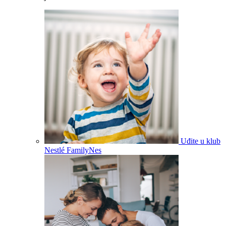
Uđite u klub
Nestlé FamilyNes