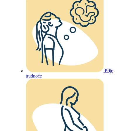
Prije
trudnoće