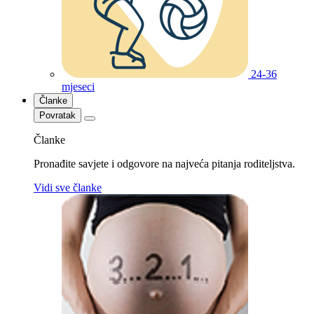
24-36
mjeseci
Članke
Povratak
Članke
Pronađite savjete i odgovore na najveća pitanja roditeljstva.
Vidi sve članke