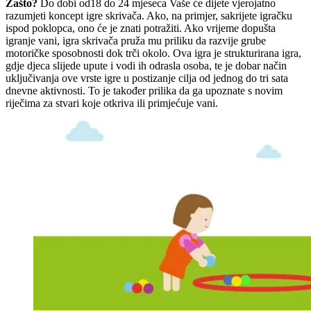
Zašto?
Do dobi od18 do 24 mjeseca Vaše će dijete vjerojatno
razumjeti koncept igre skrivača. Ako, na primjer, sakrijete igračku
ispod poklopca, ono će je znati potražiti. Ako vrijeme dopušta
igranje vani, igra skrivača pruža mu priliku da razvije grube
motoričke sposobnosti dok trči okolo. Ova igra je strukturirana igra,
gdje djeca slijede upute i vodi ih odrasla osoba, te je dobar način
uključivanja ove vrste igre u postizanje cilja od jednog do tri sata
dnevne aktivnosti. To je također prilika da ga upoznate s novim
riječima za stvari koje otkriva ili primjećuje vani.