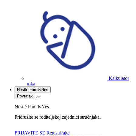
Kalkulator
roka
Nestlé FamilyNes
Povratak
Nestlé FamilyNes
Pridružite se roditeljskoj zajednici stručnjaka.
PRIJAVITE SE
Registrirajte