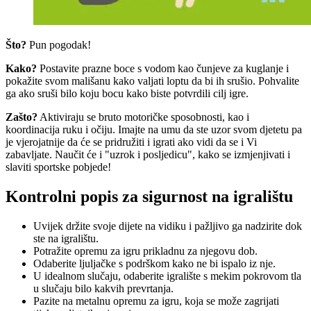
Što?
Pun pogodak!
Kako?
Postavite prazne boce s vodom kao čunjeve za kuglanje i
pokažite svom mališanu kako valjati loptu da bi ih srušio. Pohvalite
ga ako sruši bilo koju bocu kako biste potvrdili cilj igre.
Zašto?
Aktiviraju se bruto motoričke sposobnosti, kao i
koordinacija ruku i očiju. Imajte na umu da ste uzor svom djetetu pa
je vjerojatnije da će se pridružiti i igrati ako vidi da se i Vi
zabavljate. Naučit će i "uzrok i posljedicu", kako se izmjenjivati i
slaviti sportske pobjede!
Kontrolni popis za sigurnost na igralištu
Uvijek držite svoje dijete na vidiku i pažljivo ga nadzirite dok
ste na igralištu.
Potražite opremu za igru prikladnu za njegovu dob.
Odaberite ljuljačke s podrškom kako ne bi ispalo iz nje.
U idealnom slučaju, odaberite igralište s mekim pokrovom tla
u slučaju bilo kakvih prevrtanja.
Pazite na metalnu opremu za igru, koja se može zagrijati