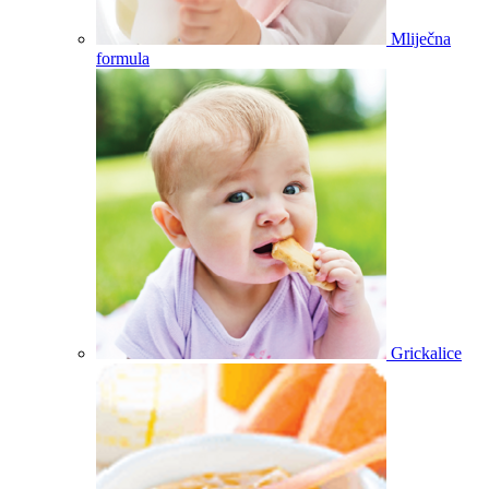
Mliječna
formula
Grickalice