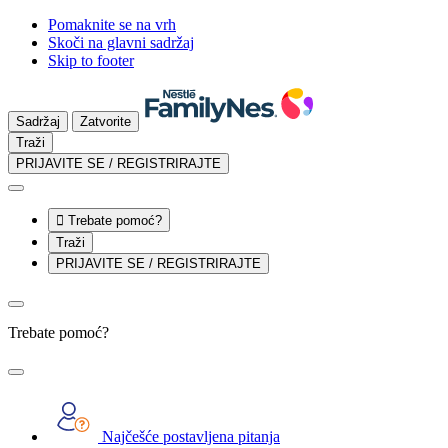
Pomaknite se na vrh
Skoči na glavni sadržaj
Skip to footer
Sadržaj
Zatvorite
Traži
PRIJAVITE SE / REGISTRIRAJTE

Trebate pomoć?
Traži
PRIJAVITE SE / REGISTRIRAJTE
Trebate pomoć?
Najčešće postavljena pitanja