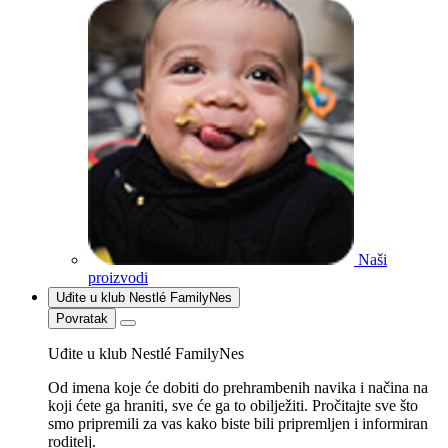
Naši
proizvodi
Uđite u klub Nestlé FamilyNes
Povratak
Uđite u klub Nestlé FamilyNes
Od imena koje će dobiti do prehrambenih navika i načina na
koji ćete ga hraniti, sve će ga to obilježiti. Pročitajte sve što
smo pripremili za vas kako biste bili pripremljen i informiran
roditelj.