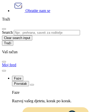
Obratite nam se
Traži
Search
Clear search input
Vaš račun
Moj feed
Faze
Povratak
Faze
Razvoj vašeg djeteta, korak po korak.