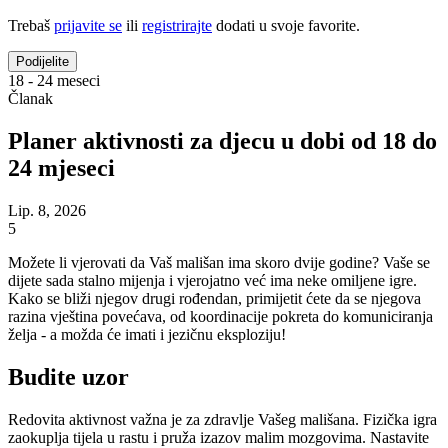
Trebaš
prijavite se
ili
registrirajte
dodati u svoje favorite.
Podijelite
18 - 24 meseci
Članak
Planer aktivnosti za djecu u dobi od 18 do
24 mjeseci
Lip. 8, 2026
5
Možete li vjerovati da Vaš mališan ima skoro dvije godine? Vaše se
dijete sada stalno mijenja i vjerojatno već ima neke omiljene igre.
Kako se bliži njegov drugi rođendan, primijetit ćete da se njegova
razina vještina povećava, od koordinacije pokreta do komuniciranja
želja - a možda će imati i jezičnu eksploziju!
Budite uzor
Redovita aktivnost važna je za zdravlje Vašeg mališana. Fizička igra
zaokuplja tijela u rastu i pruža izazov malim mozgovima. Nastavite