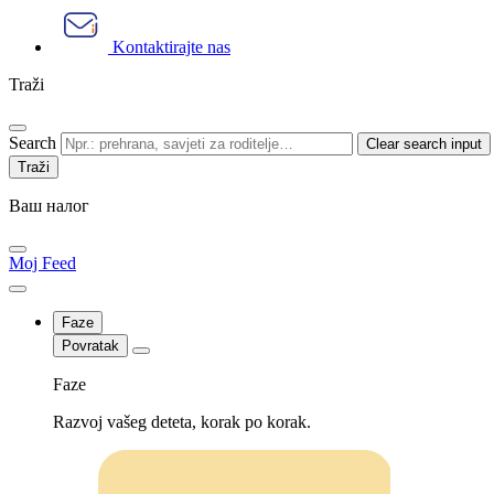
Kontaktirajte nas
Traži
Search
Clear search input
Ваш налог
Moj Feed
Faze
Povratak
Faze
Razvoj vašeg deteta, korak po korak.