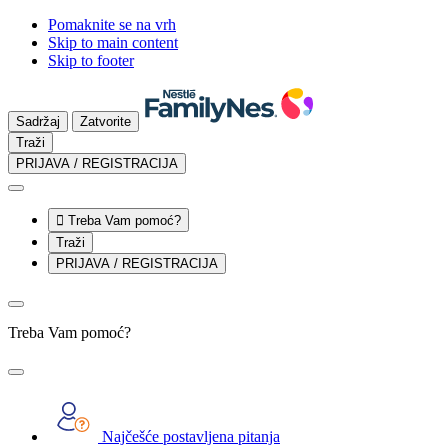
Pomaknite se na vrh
Skip to main content
Skip to footer
Sadržaj
Zatvorite
Traži
PRIJAVA / REGISTRACIJA

Treba Vam pomoć?
Traži
PRIJAVA / REGISTRACIJA
Treba Vam pomoć?
Najčešće postavljena pitanja