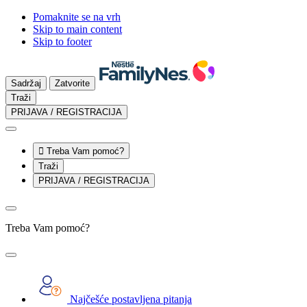
Pomaknite se na vrh
Skip to main content
Skip to footer
Sadržaj
Zatvorite
Traži
PRIJAVA / REGISTRACIJA

Treba Vam pomoć?
Traži
PRIJAVA / REGISTRACIJA
Treba Vam pomoć?
Najčešće postavljena pitanja