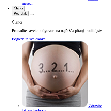
meseci
Članci
Povratak
Članci
Pronađite savete i odgovore na najčešća pitanja roditeljstva.
Pogledajte sve članke
Zdravlje
tokom trudnoće