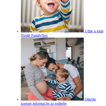
Uđite u klub
Nestlé FamilyNes
Otkrijte
korisne informacije za roditelje