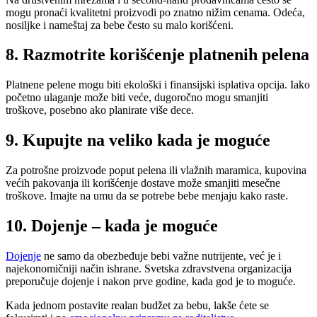
mogu pronaći kvalitetni proizvodi po znatno nižim cenama. Odeća,
nosiljke i nameštaj za bebe često su malo korišćeni.
8. Razmotrite korišćenje platnenih pelena
Platnene pelene mogu biti ekološki i finansijski isplativa opcija. Iako
početno ulaganje može biti veće, dugoročno mogu smanjiti
troškove, posebno ako planirate više dece.
9. Kupujte na veliko kada je moguće
Za potrošne proizvode poput pelena ili vlažnih maramica, kupovina
većih pakovanja ili korišćenje dostave može smanjiti mesečne
troškove. Imajte na umu da se potrebe bebe menjaju kako raste.
10. Dojenje – kada je moguće
Dojenje
ne samo da obezbeđuje bebi važne nutrijente, već je i
najekonomičniji način ishrane. Svetska zdravstvena organizacija
preporučuje dojenje i nakon prve godine, kada god je to moguće.
Kada jednom postavite realan budžet za bebu, lakše ćete se