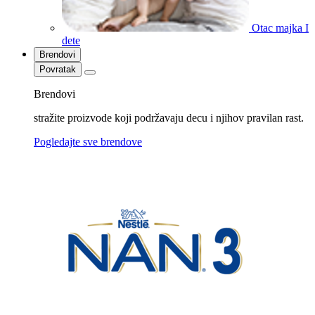
Otac majka I
dete
Brendovi
Povratak
Brendovi
stražite proizvode koji podržavaju decu i njihov pravilan rast.
Pogledajte sve brendove