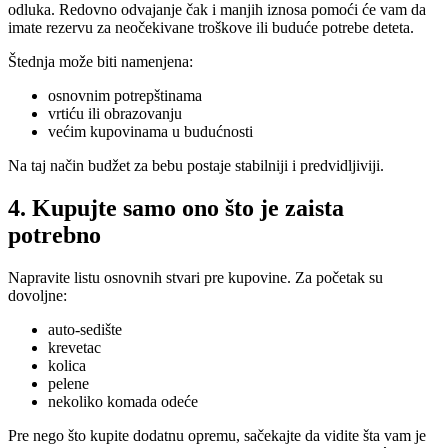
odluka. Redovno odvajanje čak i manjih iznosa pomoći će vam da
imate rezervu za neočekivane troškove ili buduće potrebe deteta.
Štednja može biti namenjena:
osnovnim potrepštinama
vrtiću ili obrazovanju
većim kupovinama u budućnosti
Na taj način budžet za bebu postaje stabilniji i predvidljiviji.
4. Kupujte samo ono što je zaista
potrebno
Napravite listu osnovnih stvari pre kupovine. Za početak su
dovoljne:
auto-sedište
krevetac
kolica
pelene
nekoliko komada odeće
Pre nego što kupite dodatnu opremu, sačekajte da vidite šta vam je