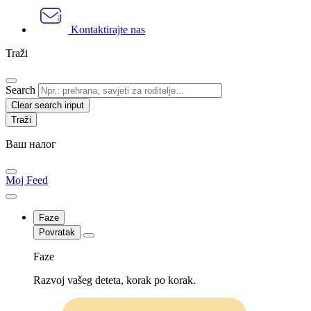
Kontaktirajte nas
Traži
Search
Clear search input
Ваш налог
Moj Feed
Faze
Povratak
Faze
Razvoj vašeg deteta, korak po korak.