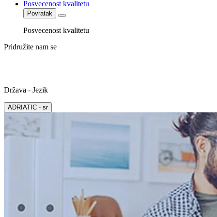
Posvecenost kvalitetu
Povratak
Posvecenost kvalitetu
Pridružite nam se
Država - Jezik
ADRIATIC - sr