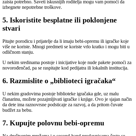
zaista potrebno. Saveti iskusnijih roditelja mogu vam pomoći da
izbegnete nepotrebne troškove.
5. Iskoristite besplatne ili poklonjene
stvari
Pitajte porodicu i prijatelje da li imaju bebi-opremu ili igračke koje
više ne koriste. Mnogi predmeti se koriste vrlo kratko i mogu biti u
odličnom stanju.
U nekim sredinama postoje i inicijative koje nude pakete pomoći za
novorođenčad, pa se raspitajte kod pedijatra ili lokalnih institucija.
6. Razmislite o „biblioteci igračaka“
U nekim gradovima postoje biblioteke igračaka gde, uz malu
članarinu, možete pozajmljivati igračke i knjige. Ovo je sjajan način
da dete ima raznovrsne podsticaje za razvoj, a da pritom čuvate
budžet za bebu.
7. Kupujte polovnu bebi-opremu
Na društvenim mrežama i u second-hand prodavnicama često se