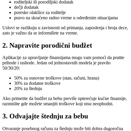
roditeljski ili porodiljski dodatak
dečji dodatak
poreske olakšice za roditelje
pravo na skraćeno radno vreme u određenim situacijama
Uslovi se razlikuju u zavisnosti od primanja, zaposlenja i broja dece,
zato je važno da se informišete na vreme.
2. Napravite porodični budžet
Aplikacije za upravljanje finansijama mogu vam pomoći da pratite
prihode i rashode. Jedan od jednostavnih modela je pravilo
50/30/20:
50% za osnovne troškove (stan, računi, hrana)
30% za dodatne troškove
20% za štednju
Ako primetite da budžet za bebu previše opterećuje kućne finansije,
razmislite gde možete smanjiti troškove koji nisu neophodni.
3. Odvajajte štednju za bebu
Otvaranje posebnog računa za štednju može biti dobra dugoročna