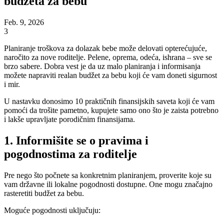
budžeta za bebu
Feb. 9, 2026
3
Planiranje troškova za dolazak bebe može delovati opterećujuće,
naročito za nove roditelje. Pelene, oprema, odeća, ishrana – sve se
brzo sabere. Dobra vest je da uz malo planiranja i informisanja
možete napraviti realan budžet za bebu koji će vam doneti sigurnost
i mir.
U nastavku donosimo 10 praktičnih finansijskih saveta koji će vam
pomoći da trošite pametno, kupujete samo ono što je zaista potrebno
i lakše upravljate porodičnim finansijama.
1. Informišite se o pravima i
pogodnostima za roditelje
Pre nego što počnete sa konkretnim planiranjem, proverite koje su
vam državne ili lokalne pogodnosti dostupne. One mogu značajno
rasteretiti budžet za bebu.
Moguće pogodnosti uključuju: