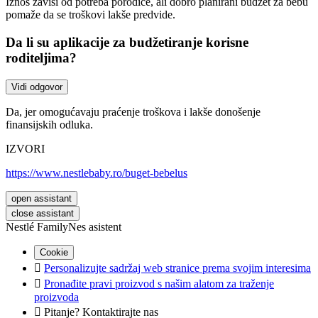
Iznos zavisi od potreba porodice, ali dobro planirani budžet za bebu
pomaže da se troškovi lakše predvide.
Da li su aplikacije za budžetiranje korisne
roditeljima?
Vidi odgovor
Da, jer omogućavaju praćenje troškova i lakše donošenje
finansijskih odluka.
IZVORI
https://www.nestlebaby.ro/buget-bebelus
open assistant
close assistant
Nestlé FamilyNes asistent
Cookie

Personalizujte sadržaj web stranice prema svojim interesima

Pronađite pravi proizvod s našim alatom za traženje
proizvoda

Pitanje? Kontaktirajte nas