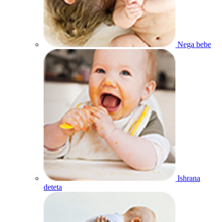
Nega bebe
Ishrana
deteta