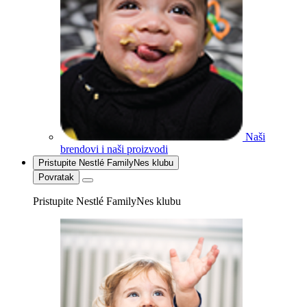
Naši
brendovi i naši proizvodi
Pristupite Nestlé FamilyNes klubu
Povratak
Pristupite Nestlé FamilyNes klubu