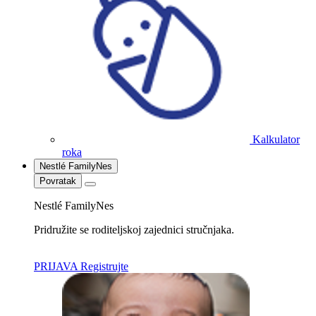
Kalkulator
roka
Nestlé FamilyNes
Povratak
Nestlé FamilyNes
Pridružite se roditeljskoj zajednici stručnjaka.
PRIJAVA
Registrujte