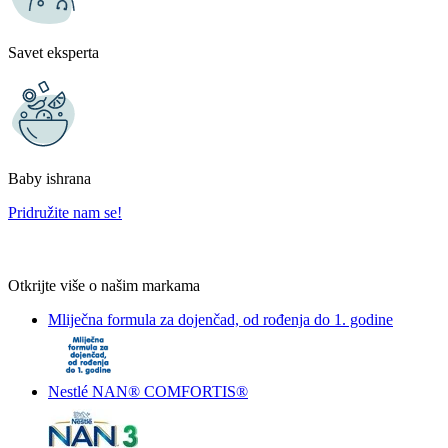
Savet eksperta
Baby ishrana
Pridružite nam se!
Otkrijte više o našim markama
Mliječna formula za dojenčad, od rođenja do 1. godine
Nestlé NAN® COMFORTIS®