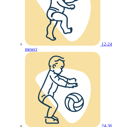
12-24
meseci
24-36