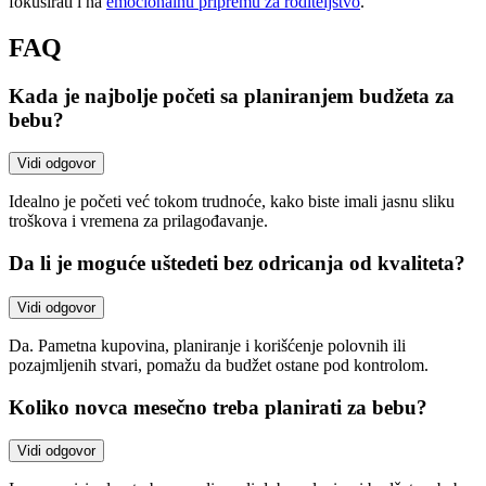
fokusirati i na
emocionalnu pripremu za roditeljstvo
.
FAQ
Kada je najbolje početi sa planiranjem budžeta za
bebu?
Vidi odgovor
Idealno je početi već tokom trudnoće, kako biste imali jasnu sliku
troškova i vremena za prilagođavanje.
Da li je moguće uštedeti bez odricanja od kvaliteta?
Vidi odgovor
Da. Pametna kupovina, planiranje i korišćenje polovnih ili
pozajmljenih stvari, pomažu da budžet ostane pod kontrolom.
Koliko novca mesečno treba planirati za bebu?
Vidi odgovor