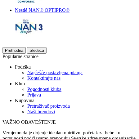
Nestlé NAN® OPTIPRO®
Prethodna
Sledeća
Popularne stranice
Podrška
Najčešće postavljena pitanja
Kontaktirajte nas
Klub
Pogodnosti kluba
Prijava
Kupovina
Pretraživač proizvoda
Naši brendovi
VAŽNO OBAVEŠTENJE
Verujemo da je dojenje idealan nutritivni početak za bebe i u
potpunosti podržavamo preporuku Svetske zdravstvene organizacije