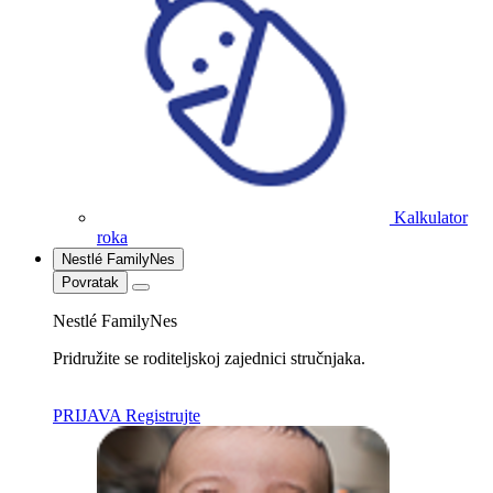
Kalkulator
roka
Nestlé FamilyNes
Povratak
Nestlé FamilyNes
Pridružite se roditeljskoj zajednici stručnjaka.
PRIJAVA
Registrujte