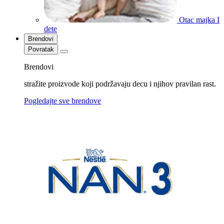
Otac majka I
dete
Brendovi
Povratak
Brendovi
stražite proizvode koji podržavaju decu i njihov pravilan rast.
Pogledajte sve brendove