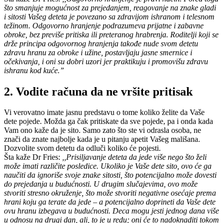
što smanjuje mogućnost za prejedanjem, reagovanje na znake gladi
i sitosti Vašeg deteta je povezano sa zdravijom ishranom i telesnom
težinom. Odgovorno hranjenje podrazumeva prijatne i zabavne
obroke, bez previše pritiska ili preteranog hrabrenja. Roditelji koji se
drže principa odgovornog hranjenja takođe nude svom detetu
zdravu hranu za obroke i užine, postavljaju jasne smernice i
očekivanja, i oni su dobri uzori jer praktikuju i promovišu zdravu
ishranu kod kuće.’’
2. Vodite računa da ne vršite pritisak
Vi verovatno imate jasnu predstavu o tome koliko želite da Vaše
dete pojede. Možda ga čak pritiskate da sve pojede, pa i onda kada
Vam ono kaže da je sito. Samo zato što ste vi odrasla osoba, ne
znači da znate najbolje kada je u pitanju apetit Vašeg mališana.
Dozvolite svom detetu da odluči koliko će pojesti.
Šta kaže Dr Fries:
,,Prisiljavanje deteta da jede više nego što želi
može imati različite posledice. Ukoliko je Vaše dete sito, ovo će ga
naučiti da ignoriše svoje znake sitosti, što potencijalno može dovesti
do prejedanja u budućnosti. U drugim slučajevima, ovo može
stvoriti stresno okruženje, što može stvoriti negativne osećaje prema
hrani koju ga terate da jede – a potencijalno doprineti da Vaše dete
ovu hranu izbegava u budućnosti. Deca mogu jesti jednog dana više
u odnosu na drugi dan, ali, to je u redu; oni će to nadoknaditi tokom