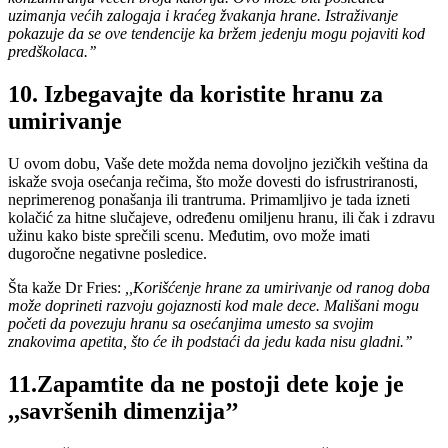
uzimanja većih zalogaja i kraćeg žvakanja hrane. Istraživanje
pokazuje da se ove tendencije ka bržem jedenju mogu pojaviti kod
predškolaca.’’
10. Izbegavajte da koristite hranu za
umirivanje
U ovom dobu, Vaše dete možda nema dovoljno jezičkih veština da
iskaže svoja osećanja rečima, što može dovesti do isfrustriranosti,
neprimerenog ponašanja ili trantruma. Primamljivo je tada izneti
kolačić za hitne slučajeve, određenu omiljenu hranu, ili čak i zdravu
užinu kako biste sprečili scenu. Međutim, ovo može imati
dugoročne negativne posledice.
Šta kaže Dr Fries:
,,Korišćenje hrane za umirivanje od ranog doba
može doprineti razvoju gojaznosti kod male dece. Mališani mogu
početi da povezuju hranu sa osećanjima umesto sa svojim
znakovima apetita, što će ih podstaći da jedu kada nisu gladni.’’
11.Zapamtite da ne postoji dete koje je
,,savršenih dimenzija’’