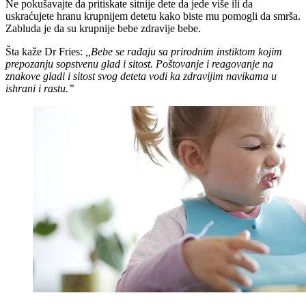
Ne pokušavajte da pritiskate sitnije dete da jede više ili da
uskraćujete hranu krupnijem detetu kako biste mu pomogli da smrša.
Zabluda je da su krupnije bebe zdravije bebe.
Šta kaže Dr Fries:
,,Bebe se rađaju sa prirodnim instiktom kojim
prepozanju sopstvenu glad i sitost. Poštovanje i reagovanje na
znakove gladi i sitost svog deteta vodi ka zdravijim navikama u
ishrani i rastu.’’