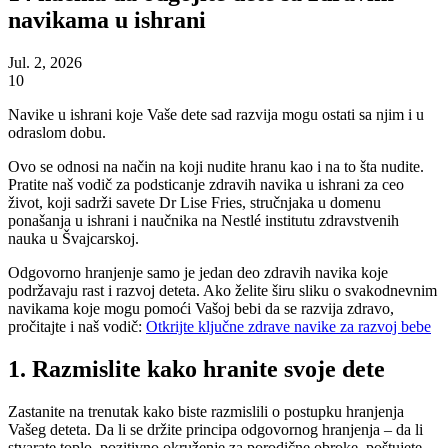
navikama u ishrani
Jul. 2, 2026
10
Navike u ishrani koje Vaše dete sad razvija mogu ostati sa njim i u
odraslom dobu.
Ovo se odnosi na način na koji nudite hranu kao i na to šta nudite.
Pratite naš vodič za podsticanje zdravih navika u ishrani za ceo
život, koji sadrži savete Dr Lise Fries, stručnjaka u domenu
ponašanja u ishrani i naučnika na Nestlé institutu zdravstvenih
nauka u Švajcarskoj.
Odgovorno hranjenje samo je jedan deo zdravih navika koje
podržavaju rast i razvoj deteta. Ako želite širu sliku o svakodnevnim
navikama koje mogu pomoći Vašoj bebi da se razvija zdravo,
pročitajte i naš vodič:
Otkrijte ključne zdrave navike za razvoj bebe
1. Razmislite kako hranite svoje dete
Zastanite na trenutak kako biste razmislili o postupku hranjenja
Vašeg deteta. Da li se držite principa odgovornog hranjenja – da li
stvarate toplo, pozitivno okruženje za porodične obroke, poštujete