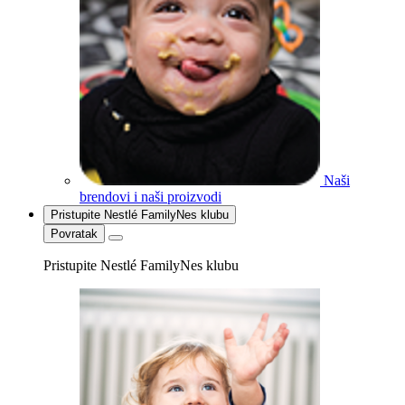
Naši
brendovi i naši proizvodi
Pristupite Nestlé FamilyNes klubu
Povratak
Pristupite Nestlé FamilyNes klubu