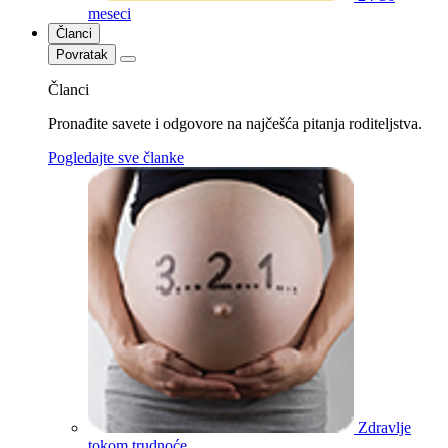
meseci
Članci
Povratak
Članci
Pronađite savete i odgovore na najčešća pitanja roditeljstva.
Pogledajte sve članke
Zdravlje
tokom trudnoće