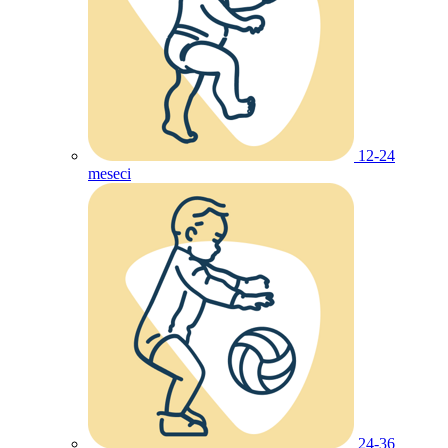
12-24
meseci
24-36