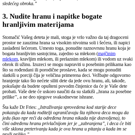
sledećeg obroka.’’
3. Nudite hranu i napitke bogate
hranljivim materijama
Stomačić Vašeg deteta je mali, stoga je vrlo važno da taj dragoceni
prostor ne zauzima hrana sa visokim nivoima soli i šećera, ili napici
zaslađeni šećerom. Umesto toga, ponudite raznovrsnu hranu koja je
bogata hranljivim sastojcima, zajedno sa mlekom (
majčinim
mlekom
, kravljim mlekom, ili prelaznim mlekom) ili vodom uz svaki
obrok ili užinu. Izuzeci se mogu napraviti u posebnim prilikama kao
što su rođendani ili porodične proslave, kada se mogu ponuditi
slatkiši u porciji čija je veličina primerena deci. Vežbajte odgovorno
hranjenje tako što nećete siliti dete da jede ovu hranu, ali, takođe,
pokušajte da budete opušteni povodm činjenice da će je Vaše dete
probati. Vaše dete će uskoro naučiti da su slatkiši ,,hrana za posebne
prilike’’, a ne deo njegove svakodnevne ishrane.
Šta kaže Dr Fries:
,,Istraživanja sprovedena kod starije dece
pokazuju da kada roditelji ograničavaju šta njihova deca mogu da
jedu (kao npr reći da određena hrana nikada nije dozvoljena), to
čini određenu hranu privlačnijom jer je ,,zabranjena’’, i deca će biti
više sklona preterivanju kada je ova hrana u pitanju a kada im se
pruži prilika.’’