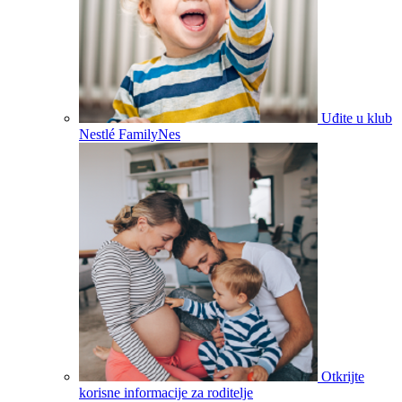
Uđite u klub
Nestlé FamilyNes
Otkrijte
korisne informacije za roditelje