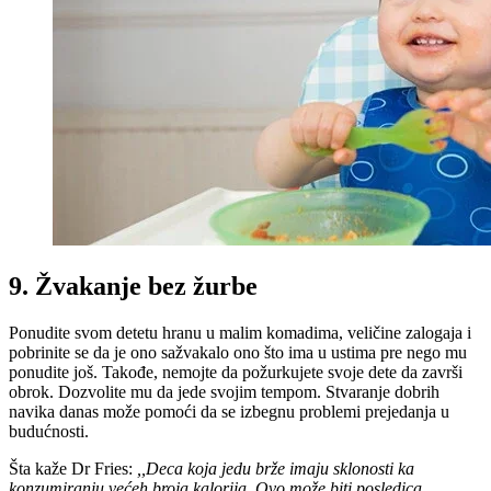
9. Žvakanje bez žurbe
Ponudite svom detetu hranu u malim komadima, veličine zalogaja i
pobrinite se da je ono sažvakalo ono što ima u ustima pre nego mu
ponudite još. Takođe, nemojte da požurkujete svoje dete da završi
obrok. Dozvolite mu da jede svojim tempom. Stvaranje dobrih
navika danas može pomoći da se izbegnu problemi prejedanja u
budućnosti.
Šta kaže Dr Fries:
,,Deca koja jedu brže imaju sklonosti ka
konzumiranju većeh broja kalorija. Ovo može biti posledica