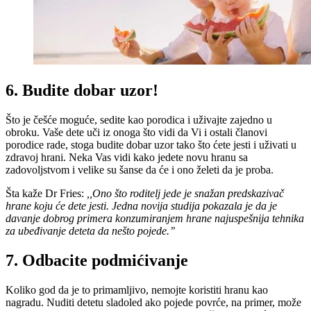
6. Budite dobar uzor!
Što je češće moguće, sedite kao porodica i uživajte zajedno u
obroku. Vaše dete uči iz onoga što vidi da Vi i ostali članovi
porodice rade, stoga budite dobar uzor tako što ćete jesti i uživati u
zdravoj hrani. Neka Vas vidi kako jedete novu hranu sa
zadovoljstvom i velike su šanse da će i ono želeti da je proba.
Šta kaže Dr Fries:
,,Ono što roditelj jede je snažan predskazivač
hrane koju će dete jesti. Jedna novija studija pokazala je da je
davanje dobrog primera konzumiranjem hrane najuspešnija tehnika
za ubeđivanje deteta da nešto pojede.’’
7. Odbacite podmićivanje
Koliko god da je to primamljivo, nemojte koristiti hranu kao
nagradu. Nuditi detetu sladoled ako pojede povrće, na primer, može