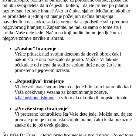
odluku svog deteta da li će jesti i koliko, i dajete primer po pitanju
raznovrsne i zdrave hrane? Ako to činite, sjajno! Međutim, ukoliko
se pronađete u jednoj od manje poželjnih načina hranjenja
navedenih u nastavku, sada je vreme da se podsetite svih prednosti
odgovornog hranjenja. Zapamtite, ne radi se samo o tome šta i
koliko Vaše dete jede. Način na koji nudite hranu je ključan za
njegove zdrave navike u ishrani.
,,Nasilno’’ hranjenje
Vršite pritisak nad svojim detetom da dovrši obrok čak i
nakon što je ono pokazalo da je sito. Možda Vi takođe
očekujete od njega da sedi za stolom duže nego što je to
primereno njegovom uzrastu.
,,Popustljivo” hranjenje
Vi dozvoljavate svom detetu da jede bilo koju hranu bilo kad.
Vaša očekivanja vezana za konzumiranje zdrave,
izbalansirane ishrane
su vrlo mala ukoliko ih uopšte i imate.
,,Previše strogo hranjenje”
Vi preterano kontrolišete šta Vaše dete jede. Možda mu dajete
premale porcije ili mu uskraćujute hranu, čak i kada pokazuje
znake da je još uvek gladno.
Šta kaže Dr Fries:
,,Odgovorno hranjenje je pravi način. Pored toga