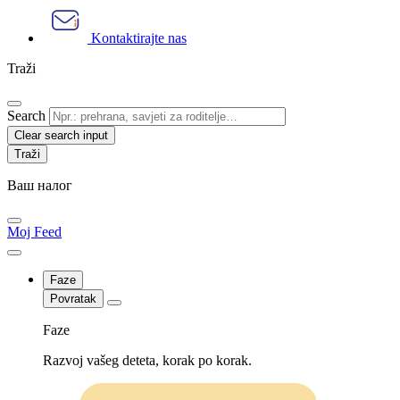
Kontaktirajte nas
Traži
Search
Clear search input
Ваш налог
Moj Feed
Faze
Povratak
Faze
Razvoj vašeg deteta, korak po korak.