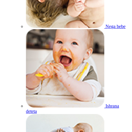
Nega bebe
Ishrana
deteta