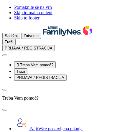
Pomaknite se na vrh
Skip to main content
Skip to footer
Sadržaj
Zatvorite
Traži
PRIJAVA / REGISTRACIJA

Treba Vam pomoć?
Traži
PRIJAVA / REGISTRACIJA
Treba Vam pomoć?
Najčešće postavljena pitanja