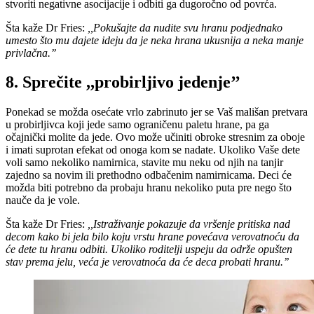
stvoriti negativne asocijacije i odbiti ga dugoročno od povrća.
Šta kaže Dr Fries:
,,Pokušajte da nudite svu hranu podjednako
umesto što mu dajete ideju da je neka hrana ukusnija a neka manje
privlačna.’’
8. Sprečite ,,probirljivo jedenje’’
Ponekad se možda osećate vrlo zabrinuto jer se Vaš mališan pretvara
u probirljivca koji jede samo ograničenu paletu hrane, pa ga
očajnički molite da jede. Ovo može učiniti obroke stresnim za oboje
i imati suprotan efekat od onoga kom se nadate. Ukoliko Vaše dete
voli samo nekoliko namirnica, stavite mu neku od njih na tanjir
zajedno sa novim ili prethodno odbačenim namirnicama. Deci će
možda biti potrebno da probaju hranu nekoliko puta pre nego što
nauče da je vole.
Šta kaže Dr Fries:
,,Istraživanje pokazuje da vršenje pritiska nad
decom kako bi jela bilo koju vrstu hrane povećava verovatnoću da
će dete tu hranu odbiti. Ukoliko roditelji uspeju da održe opušten
stav prema jelu, veća je verovatnoća da će deca probati hranu.’’