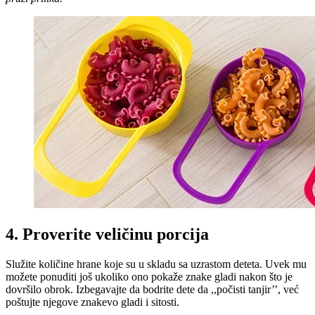
4. Proverite veličinu porcija
Služite količine hrane koje su u skladu sa uzrastom deteta. Uvek mu
možete ponuditi još ukoliko ono pokaže znake gladi nakon što je
dovršilo obrok. Izbegavajte da bodrite dete da ,,počisti tanjir’’, već
poštujte njegove znakevo gladi i sitosti.