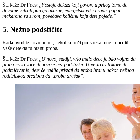
Šta kaže Dr Fries:
,,Postoje dokazi koji govore u prilog tome da
davanje velikih porcija ukusne, energetski jake hrane, poput
makarona sa sirom, povećava količinu koju dete pojede.’’
5. Nežno podstičite
Kada uvodite novu hranu, nekoliko reči podstreka mogu ubediti
Vaše dete da tu hranu proba.
Šta kaže Dr Fries:
,,U novoj studiji, vrlo malo dece je bilo voljno da
proba novo voće ili povrće bez podstreka. Umesto uz trikove ili
podmićivanje, dete će radije pristati da proba hranu nakon nežnog
roditeljskog predloga da ,,proba grašak’’.