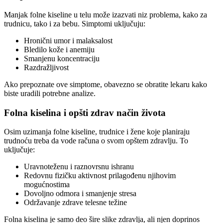
Manjak folne kiseline u telu može izazvati niz problema, kako za
trudnicu, tako i za bebu. Simptomi uključuju:
Hronični umor i malaksalost
Bledilo kože i anemiju
Smanjenu koncentraciju
Razdražljivost
Ako prepoznate ove simptome, obavezno se obratite lekaru kako
biste uradili potrebne analize.
Folna kiselina i opšti zdrav način života
Osim uzimanja folne kiseline, trudnice i žene koje planiraju
trudnoću treba da vode računa o svom opštem zdravlju. To
uključuje:
Uravnoteženu i raznovrsnu ishranu
Redovnu fizičku aktivnost prilagođenu njihovim
mogućnostima
Dovoljno odmora i smanjenje stresa
Održavanje zdrave telesne težine
Folna kiselina je samo deo šire slike zdravlja, ali njen doprinos