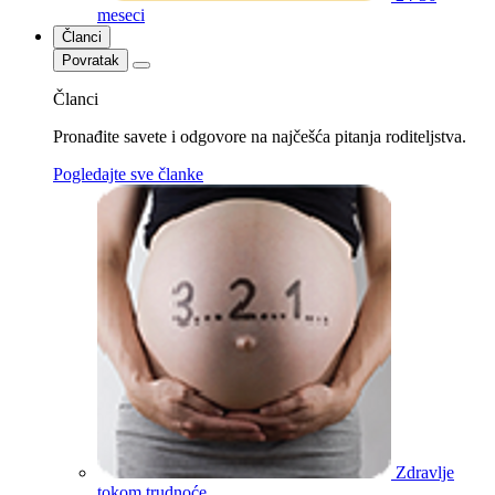
meseci
Članci
Povratak
Članci
Pronađite savete i odgovore na najčešća pitanja roditeljstva.
Pogledajte sve članke
Zdravlje
tokom trudnoće