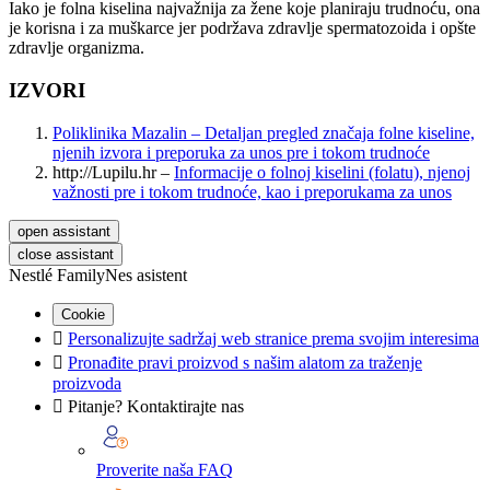
Iako je folna kiselina najvažnija za žene koje planiraju trudnoću, ona
je korisna i za muškarce jer podržava zdravlje spermatozoida i opšte
zdravlje organizma.
IZVORI
Poliklinika Mazalin – Detaljan pregled značaja folne kiseline,
njenih izvora i preporuka za unos pre i tokom trudnoće
http://Lupilu.hr
–
Informacije o folnoj kiselini (folatu), njenoj
važnosti pre i tokom trudnoće, kao i preporukama za unos
open assistant
close assistant
Nestlé FamilyNes asistent
Cookie

Personalizujte sadržaj web stranice prema svojim interesima

Pronađite pravi proizvod s našim alatom za traženje
proizvoda

Pitanje? Kontaktirajte nas
Proverite naša FAQ