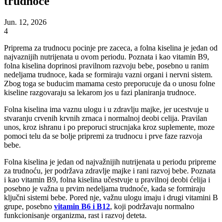
trudnoće
Jun. 12, 2026
4
Priprema za trudnocu pocinje pre zaceca, a folna kiselina je jedan od
najvaznijih nutrijenata u ovom periodu. Poznata i kao vitamin B9,
folna kiselina doprinosi pravilnom razvoju bebe, posebno u ranim
nedeljama trudnoce, kada se formiraju vazni organi i nervni sistem.
Zbog toga se buducim mamama cesto preporucuje da o unosu folne
kiseline razgovaraju sa lekarom jos u fazi planiranja trudnoce.
Folna kiselina ima vaznu ulogu i u zdravlju majke, jer ucestvuje u
stvaranju crvenih krvnih zrnaca i normalnoj deobi celija. Pravilan
unos, kroz ishranu i po preporuci strucnjaka kroz suplemente, moze
pomoci telu da se bolje pripremi za trudnocu i prve faze razvoja
bebe.
Folna kiselina je jedan od najvažnijih nutrijenata u periodu pripreme
za trudnoću, jer podržava zdravlje majke i rani razvoj bebe. Poznata
i kao vitamin B9, folna kiselina učestvuje u pravilnoj deobi ćelija i
posebno je važna u prvim nedeljama trudnoće, kada se formiraju
ključni sistemi bebe. Pored nje, važnu ulogu imaju i drugi vitamini B
grupe, posebno
vitamin B6 i B12
, koji podržavaju normalno
funkcionisanje organizma, rast i razvoj deteta.