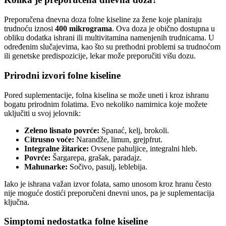
Preporučena dnevna doza folne kiseline za žene koje planiraju
trudnoću iznosi
400 mikrograma
. Ova doza je obično dostupna u
obliku dodatka ishrani ili multivitamina namenjenih trudnicama. U
određenim slučajevima, kao što su prethodni problemi sa trudnoćom
ili genetske predispozicije, lekar može preporučiti višu dozu.
Prirodni izvori folne kiseline
Pored suplementacije, folna kiselina se može uneti i kroz ishranu
bogatu prirodnim folatima. Evo nekoliko namirnica koje možete
uključiti u svoj jelovnik:
Zeleno lisnato povrće:
Spanać, kelj, brokoli.
Citrusno voće:
Narandže, limun, grejpfrut.
Integralne žitarice:
Ovsene pahuljice, integralni hleb.
Povrće:
Šargarepa, grašak, paradajz.
Mahunarke:
Sočivo, pasulj, leblebija.
Iako je ishrana važan izvor folata, samo unosom kroz hranu često
nije moguće dostići preporučeni dnevni unos, pa je suplementacija
ključna.
Simptomi nedostatka folne kiseline