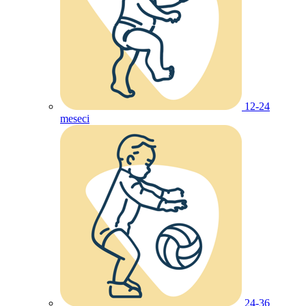
12-24
meseci
24-36