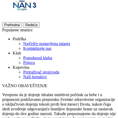
Prethodna
Sledeća
Popularne stranice
Podrška
Najčešće postavljena pitanja
Kontaktirajte nas
Klub
Pogodnosti kluba
Prijava
Kupovina
Pretraživač proizvoda
Naši brendovi
VAŽNO OBAVEŠTENJE
Verujemo da je dojenje idealan nutritivni početak za bebe i u
potpunosti podržavamo preporuku Svetske zdravstvene organizacije
o isključivom dojenju tokom prvih šest meseci života, nakon čega
sledi uvođenje odgovarajuće hranljive dopunske hrane uz nastavak
dojenja do dve godine starosti. Takođe prepoznajemo da dojenje nije