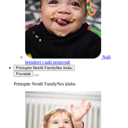
Naši
brendovi i naši proizvodi
Pristupite Nestlé FamilyNes klubu
Povratak
Pristupite Nestlé FamilyNes klubu