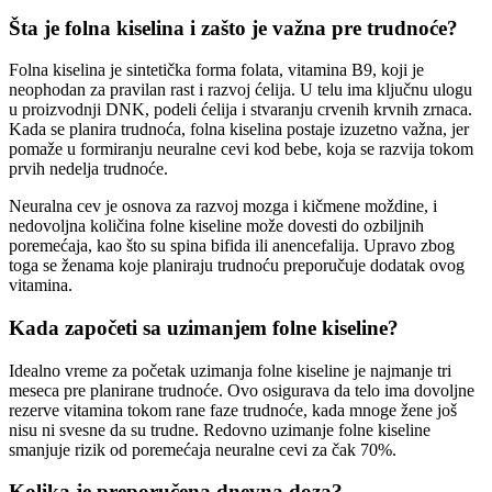
Šta je folna kiselina i zašto je važna pre trudnoće?
Folna kiselina je sintetička forma folata, vitamina B9, koji je
neophodan za pravilan rast i razvoj ćelija. U telu ima ključnu ulogu
u proizvodnji DNK, podeli ćelija i stvaranju crvenih krvnih zrnaca.
Kada se planira trudnoća, folna kiselina postaje izuzetno važna, jer
pomaže u formiranju neuralne cevi kod bebe, koja se razvija tokom
prvih nedelja trudnoće.
Neuralna cev je osnova za razvoj mozga i kičmene moždine, i
nedovoljna količina folne kiseline može dovesti do ozbiljnih
poremećaja, kao što su spina bifida ili anencefalija. Upravo zbog
toga se ženama koje planiraju trudnoću preporučuje dodatak ovog
vitamina.
Kada započeti sa uzimanjem folne kiseline?
Idealno vreme za početak uzimanja folne kiseline je najmanje tri
meseca pre planirane trudnoće. Ovo osigurava da telo ima dovoljne
rezerve vitamina tokom rane faze trudnoće, kada mnoge žene još
nisu ni svesne da su trudne. Redovno uzimanje folne kiseline
smanjuje rizik od poremećaja neuralne cevi za čak 70%.
Kolika je preporučena dnevna doza?