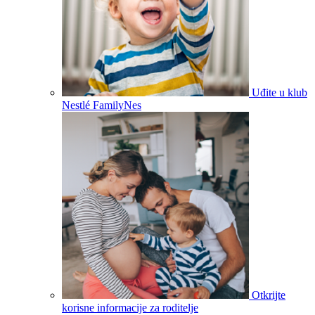
Uđite u klub
Nestlé FamilyNes
Otkrijte
korisne informacije za roditelje