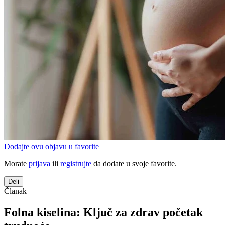
Dodajte ovu objavu u favorite
Morate
prijava
ili
registrujte
da dodate u svoje favorite.
Deli
Članak
Folna kiselina: Ključ za zdrav početak