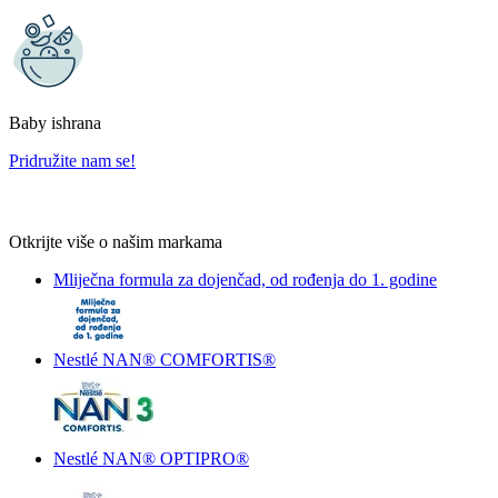
Baby ishrana
Pridružite nam se!
Otkrijte više o našim markama
Mliječna formula za dojenčad, od rođenja do 1. godine
Nestlé NAN® COMFORTIS®
Nestlé NAN® OPTIPRO®