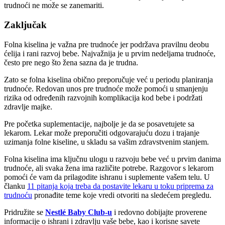
trudnoći ne može se zanemariti.
Zaključak
Folna kiselina je važna pre trudnoće jer podržava pravilnu deobu
ćelija i rani razvoj bebe. Najvažnija je u prvim nedeljama trudnoće,
često pre nego što žena sazna da je trudna.
Zato se folna kiselina obično preporučuje već u periodu planiranja
trudnoće. Redovan unos pre trudnoće može pomoći u smanjenju
rizika od određenih razvojnih komplikacija kod bebe i podržati
zdravlje majke.
Pre početka suplementacije, najbolje je da se posavetujete sa
lekarom. Lekar može preporučiti odgovarajuću dozu i trajanje
uzimanja folne kiseline, u skladu sa vašim zdravstvenim stanjem.
Folna kiselina ima ključnu ulogu u razvoju bebe već u prvim danima
trudnoće, ali svaka žena ima različite potrebe. Razgovor s lekarom
pomoći će vam da prilagodite ishranu i suplemente vašem telu. U
članku
11 pitanja koja treba da postavite lekaru u toku priprema za
trudnoću
pronađite teme koje vredi otvoriti na sledećem pregledu.
Pridružite se
Nestlé Baby Club-u
i redovno dobijajte proverene
informacije o ishrani i zdravlju vaše bebe, kao i korisne savete