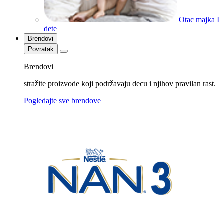
Otac majka I
dete
Brendovi
Povratak
Brendovi
stražite proizvode koji podržavaju decu i njihov pravilan rast.
Pogledajte sve brendove