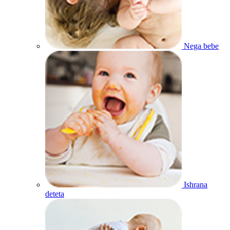
Nega bebe
Ishrana
deteta