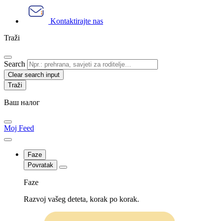
Kontaktirajte nas
Traži
Search
Clear search input
Ваш налог
Moj Feed
Faze
Povratak
Faze
Razvoj vašeg deteta, korak po korak.