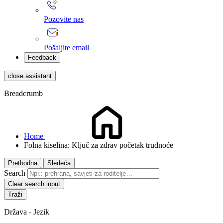
Pozovite nas
Pošaljite email
Feedback
close assistant
Breadcrumb
Home
Folna kiselina: Ključ za zdrav početak trudnoće
Prethodna
Sledeća
Search
Clear search input
Država - Jezik