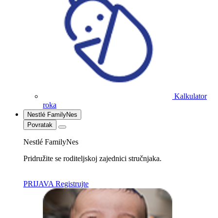
Kalkulator
roka
Nestlé FamilyNes
Povratak
Nestlé FamilyNes
Pridružite se roditeljskoj zajednici stručnjaka.
PRIJAVA
Registrujte