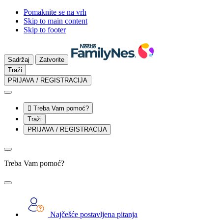
Pomaknite se na vrh
Skip to main content
Skip to footer
Sadržaj
Zatvorite
Traži
PRIJAVA / REGISTRACIJA

Treba Vam pomoć?
Traži
PRIJAVA / REGISTRACIJA
Treba Vam pomoć?
Najčešće postavljena pitanja