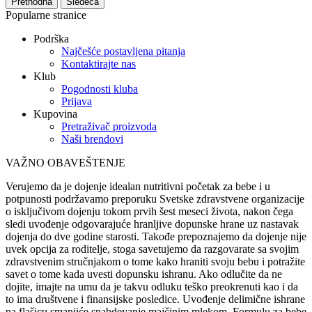
Prethodna
Sledeća
Popularne stranice
Podrška
Najčešće postavljena pitanja
Kontaktirajte nas
Klub
Pogodnosti kluba
Prijava
Kupovina
Pretraživač proizvoda
Naši brendovi
VAŽNO OBAVEŠTENJE
Verujemo da je dojenje idealan nutritivni početak za bebe i u
potpunosti podržavamo preporuku Svetske zdravstvene organizacije
o isključivom dojenju tokom prvih šest meseci života, nakon čega
sledi uvođenje odgovarajuće hranljive dopunske hrane uz nastavak
dojenja do dve godine starosti. Takođe prepoznajemo da dojenje nije
uvek opcija za roditelje, stoga savetujemo da razgovarate sa svojim
zdravstvenim stručnjakom o tome kako hraniti svoju bebu i potražite
savet o tome kada uvesti dopunsku ishranu. Ako odlučite da ne
dojite, imajte na umu da je takvu odluku teško preokrenuti kao i da
to ima društvene i finansijske posledice. Uvođenje delimične ishrane
na flašicu smanjiće snabdevanje majčinim mlekom. Formulu za bebe