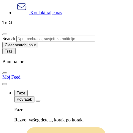
Kontaktirajte nas
Traži
Search
Clear search input
Ваш налог
Moj Feed
Faze
Povratak
Faze
Razvoj vašeg deteta, korak po korak.