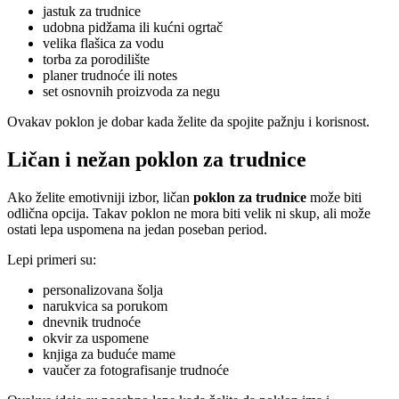
jastuk za trudnice
udobna pidžama ili kućni ogrtač
velika flašica za vodu
torba za porodilište
planer trudnoće ili notes
set osnovnih proizvoda za negu
Ovakav poklon je dobar kada želite da spojite pažnju i korisnost.
Ličan i nežan poklon za trudnice
Ako želite emotivniji izbor, ličan
poklon za trudnice
može biti
odlična opcija. Takav poklon ne mora biti velik ni skup, ali može
ostati lepa uspomena na jedan poseban period.
Lepi primeri su:
personalizovana šolja
narukvica sa porukom
dnevnik trudnoće
okvir za uspomene
knjiga za buduće mame
vaučer za fotografisanje trudnoće