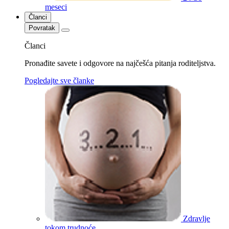
meseci
Članci
Povratak
Članci
Pronađite savete i odgovore na najčešća pitanja roditeljstva.
Pogledajte sve članke
Zdravlje
tokom trudnoće