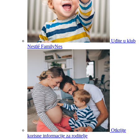
Uđite u klub
Nestlé FamilyNes
Otkrijte
korisne informacije za roditelje