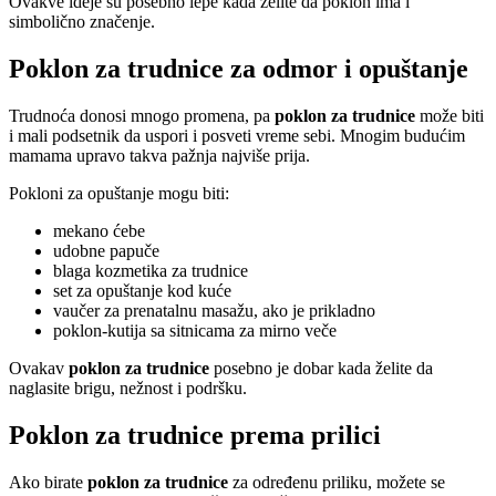
Ovakve ideje su posebno lepe kada želite da poklon ima i
simbolično značenje.
Poklon za trudnice za odmor i opuštanje
Trudnoća donosi mnogo promena, pa
poklon za trudnice
može biti
i mali podsetnik da uspori i posveti vreme sebi. Mnogim budućim
mamama upravo takva pažnja najviše prija.
Pokloni za opuštanje mogu biti:
mekano ćebe
udobne papuče
blaga kozmetika za trudnice
set za opuštanje kod kuće
vaučer za prenatalnu masažu, ako je prikladno
poklon-kutija sa sitnicama za mirno veče
Ovakav
poklon za trudnice
posebno je dobar kada želite da
naglasite brigu, nežnost i podršku.
Poklon za trudnice prema prilici
Ako birate
poklon za trudnice
za određenu priliku, možete se