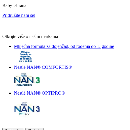
Baby ishrana
Pridružite nam se!
Otkrijte više o našim markama
Mliječna formula za dojenčad, od rođenja do 1. godine
Nestlé NAN® COMFORTIS®
Nestlé NAN® OPTIPRO®