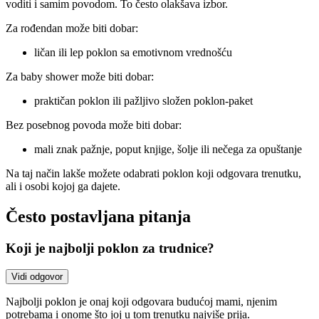
voditi i samim povodom. To često olakšava izbor.
Za rođendan može biti dobar:
ličan ili lep poklon sa emotivnom vrednošću
Za baby shower može biti dobar:
praktičan poklon ili pažljivo složen poklon-paket
Bez posebnog povoda može biti dobar:
mali znak pažnje, poput knjige, šolje ili nečega za opuštanje
Na taj način lakše možete odabrati poklon koji odgovara trenutku,
ali i osobi kojoj ga dajete.
Često postavljana pitanja
Koji je najbolji poklon za trudnice?
Vidi odgovor
Najbolji poklon je onaj koji odgovara budućoj mami, njenim
potrebama i onome što joj u tom trenutku najviše prija.