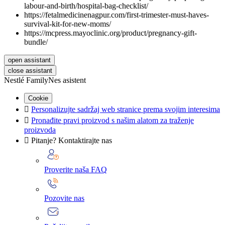
labour-and-birth/hospital-bag-checklist/
https://fetalmedicinenagpur.com/first-trimester-must-haves-
survival-kit-for-new-moms/
https://mcpress.mayoclinic.org/product/pregnancy-gift-
bundle/
open assistant
close assistant
Nestlé FamilyNes asistent
Cookie

Personalizujte sadržaj web stranice prema svojim interesima

Pronađite pravi proizvod s našim alatom za traženje
proizvoda

Pitanje? Kontaktirajte nas
Proverite naša FAQ
Pozovite nas