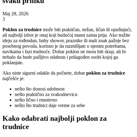
svaku priliku
Maj 28, 2026
3
Poklon za trudnice
može biti praktičan, nežan, ličan ili opuštajući,
ali najbolji izbor je onaj koji budućoj mami zaista prija. Ako tražite
ideju za rođendan, baby shower, praznike ili mali znak pažnje bez
posebnog povoda, korisno je da razmišljate o njenim potrebama,
navikama i fazi trudnoće. Dobar poklon ne mora biti skup, ali bi
trebalo da bude pažljivo odabran i prilagođen osobi kojoj ga
poklanjate.
Ako niste sigurni odakle da počnete, dobar
poklon za trudnice
najčešće je:
nešto što donosi udobnost
nešto praktično za svakodnevicu
nešto lično i emotivno
nešto što trudnici daje vreme za sebe
Kako odabrati najbolji poklon za
trudnice