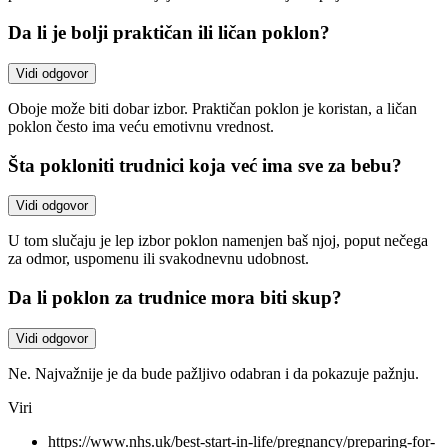
Da li je bolji praktičan ili ličan poklon?
Vidi odgovor
Oboje može biti dobar izbor. Praktičan poklon je koristan, a ličan
poklon često ima veću emotivnu vrednost.
Šta pokloniti trudnici koja već ima sve za bebu?
Vidi odgovor
U tom slučaju je lep izbor poklon namenjen baš njoj, poput nečega
za odmor, uspomenu ili svakodnevnu udobnost.
Da li poklon za trudnice mora biti skup?
Vidi odgovor
Ne. Najvažnije je da bude pažljivo odabran i da pokazuje pažnju.
Viri
https://www.nhs.uk/best-start-in-life/pregnancy/preparing-for-