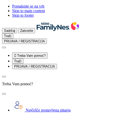
Pomaknite se na vrh
Skip to main content
Skip to footer
Sadržaj
Zatvorite
Traži
PRIJAVA / REGISTRACIJA

Treba Vam pomoć?
Traži
PRIJAVA / REGISTRACIJA
Treba Vam pomoć?
Najčešće postavljena pitanja