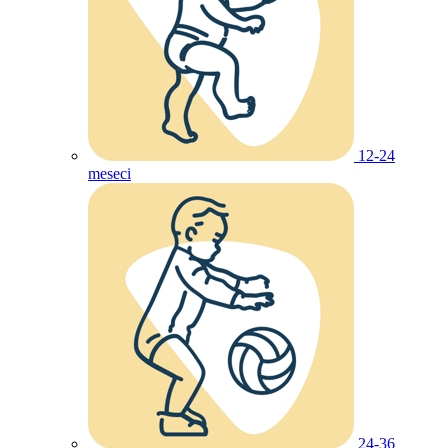
12-24
meseci
24-36