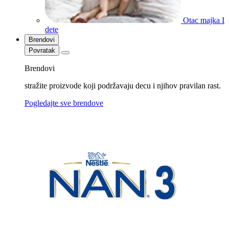
Otac majka I
dete
Brendovi
Povratak
Brendovi
stražite proizvode koji podržavaju decu i njihov pravilan rast.
Pogledajte sve brendove