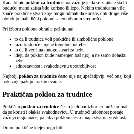
Kada birate
poklon za trudnice
, najvažnije je da se zapitate šta bi
budućoj mami zaista bilo korisno ili lepo. Nekim trudnicama više
znače praktične stvari koje mogu odmah da koriste, dok druge više
obraduju mali, lični pokloni sa emotivnom vrednošću.
Pri izboru poklona obratite pažnju na:
to da li trudnica voli praktične ili simbolične poklone
fazu trudnoće i njene trenutne potrebe
to da li već ima mnogo stvari za bebu
ideju da poklon bude namenjen baš njoj, a ne samo dolasku
bebe
jednostavnost i svakodnevnu upotrebljivost
Najbolji
poklon za trudnice
često nije najupečatljiviji, već onaj koji
pokazuje pažnju i razumevanje.
Praktičan poklon za trudnice
Praktičan
poklon za trudnice
često je dobar izbor jer može odmah
da se koristi i olakša svakodnevicu. U trudnoći udobnost postaje
važnija nego inače, pa takvi pokloni često imaju stvarnu vrednost.
Dobre praktične ideje mogu biti: