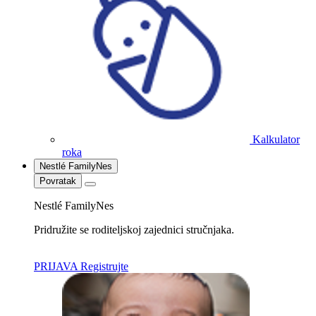
Kalkulator
roka
Nestlé FamilyNes
Povratak
Nestlé FamilyNes
Pridružite se roditeljskoj zajednici stručnjaka.
PRIJAVA
Registrujte