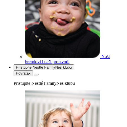
Naši
brendovi i naši proizvodi
Pristupite Nestlé FamilyNes klubu
Povratak
Pristupite Nestlé FamilyNes klubu