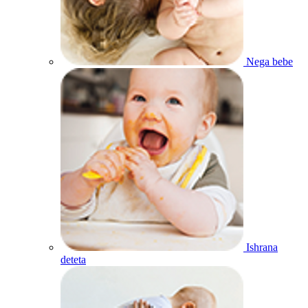
Nega bebe
Ishrana
deteta