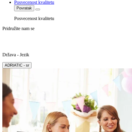
Posvecenost kvalitetu
Povratak
Posvecenost kvalitetu
Pridružite nam se
Država - Jezik
ADRIATIC - sr