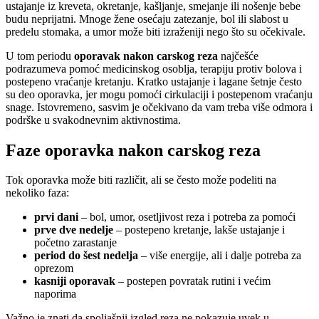
ustajanje iz kreveta, okretanje, kašljanje, smejanje ili nošenje bebe
budu neprijatni. Mnoge žene osećaju zatezanje, bol ili slabost u
predelu stomaka, a umor može biti izraženiji nego što su očekivale.
U tom periodu
oporavak nakon carskog reza
najčešće
podrazumeva pomoć medicinskog osoblja, terapiju protiv bolova i
postepeno vraćanje kretanju. Kratko ustajanje i lagane šetnje često
su deo oporavka, jer mogu pomoći cirkulaciji i postepenom vraćanju
snage. Istovremeno, sasvim je očekivano da vam treba više odmora i
podrške u svakodnevnim aktivnostima.
Faze oporavka nakon carskog reza
Tok oporavka može biti različit, ali se često može podeliti na
nekoliko faza:
prvi dani
– bol, umor, osetljivost reza i potreba za pomoći
prve dve nedelje
– postepeno kretanje, lakše ustajanje i
početno zarastanje
period do šest nedelja
– više energije, ali i dalje potreba za
oprezom
kasniji oporavak
– postepen povratak rutini i većim
naporima
Važno je znati da spoljašnji izgled reza ne pokazuje uvek u