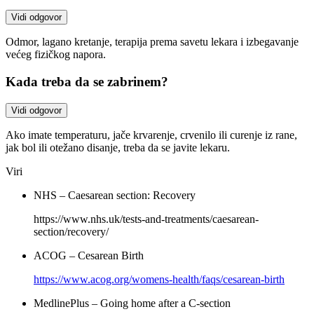
Vidi odgovor
Odmor, lagano kretanje, terapija prema savetu lekara i izbegavanje
većeg fizičkog napora.
Kada treba da se zabrinem?
Vidi odgovor
Ako imate temperaturu, jače krvarenje, crvenilo ili curenje iz rane,
jak bol ili otežano disanje, treba da se javite lekaru.
Viri
NHS – Caesarean section: Recovery
https://www.nhs.uk/tests-and-treatments/caesarean-
section/recovery/
ACOG – Cesarean Birth
https://www.acog.org/womens-health/faqs/cesarean-birth
MedlinePlus – Going home after a C-section