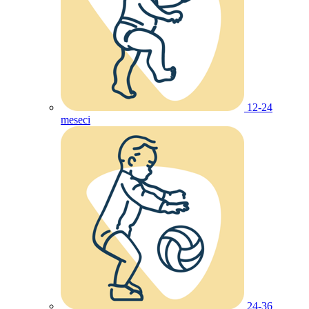
12-24
meseci
24-36