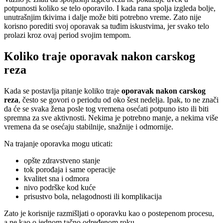
potpunosti koliko se telo oporavilo. I kada rana spolja izgleda bolje,
unutrašnjim tkivima i dalje može biti potrebno vreme. Zato nije
korisno porediti svoj oporavak sa tuđim iskustvima, jer svako telo
prolazi kroz ovaj period svojim tempom.
Koliko traje oporavak nakon carskog
reza
Kada se postavlja pitanje koliko traje
oporavak nakon carskog
reza
, često se govori o periodu od oko šest nedelja. Ipak, to ne znači
da će se svaka žena posle tog vremena osećati potpuno isto ili biti
spremna za sve aktivnosti. Nekima je potrebno manje, a nekima više
vremena da se osećaju stabilnije, snažnije i odmornije.
Na trajanje oporavka mogu uticati:
opšte zdravstveno stanje
tok porođaja i same operacije
kvalitet sna i odmora
nivo podrške kod kuće
prisustvo bola, nelagodnosti ili komplikacija
Zato je korisnije razmišljati o oporavku kao o postepenom procesu,
a ne kao o jednom tačno određenom roku.