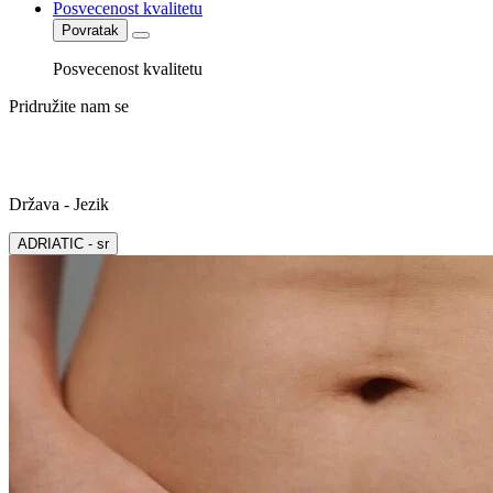
Posvecenost kvalitetu
Povratak
Posvecenost kvalitetu
Pridružite nam se
Država - Jezik
ADRIATIC - sr