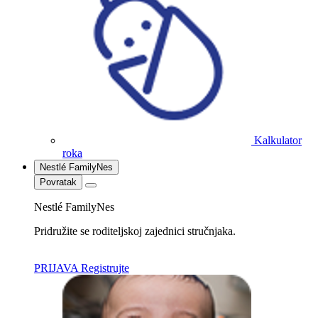
Kalkulator
roka
Nestlé FamilyNes
Povratak
Nestlé FamilyNes
Pridružite se roditeljskoj zajednici stručnjaka.
PRIJAVA
Registrujte