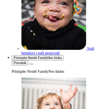
Naši
brendovi i naši proizvodi
Pristupite Nestlé FamilyNes klubu
Povratak
Pristupite Nestlé FamilyNes klubu