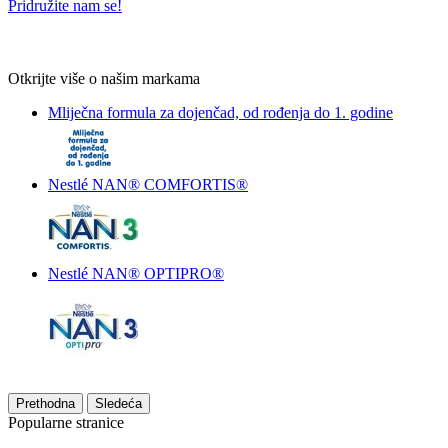
Pridružite nam se!
Otkrijte više o našim markama
Mliječna formula za dojenčad, od rođenja do 1. godine
Nestlé NAN® COMFORTIS®
Nestlé NAN® OPTIPRO®
Prethodna
Sledeća
Popularne stranice