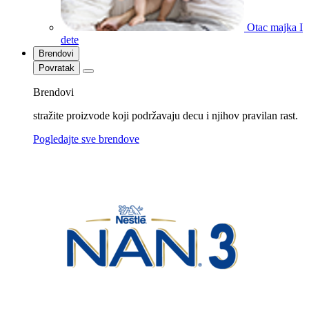
Otac majka I
dete
Brendovi
Povratak
Brendovi
stražite proizvode koji podržavaju decu i njihov pravilan rast.
Pogledajte sve brendove