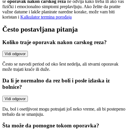
se
oporavak nakon carskog reza
ne odvija kako treba ili ako vas
fizički i emocionalno simptomi preplavljuju. Ako želite da pratite
važne datume i lakše planirate naredne korake, može vam biti
koristan i
Kalkulator termina porođaja
Često postavljana pitanja
Koliko traje oporavak nakon carskog reza?
Vidi odgovor
Često se navodi period od oko šest nedelja, ali stvarni oporavak
može trajati kraće ili duže.
Da li je normalno da rez boli i posle izlaska iz
bolnice?
Vidi odgovor
Da, bol i osetljivost mogu potrajati još neko vreme, ali bi postepeno
trebalo da se smanjuju.
Šta može da pomogne tokom oporavka?