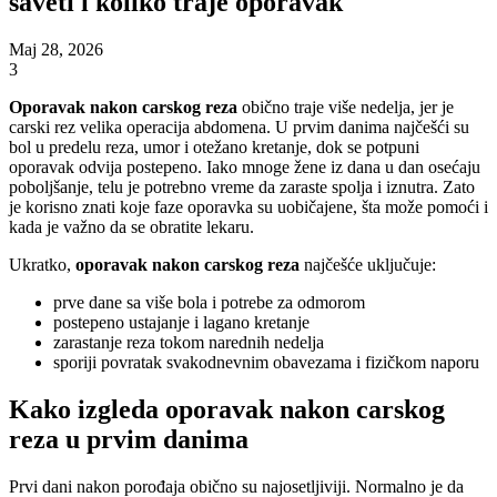
saveti i koliko traje oporavak
Maj 28, 2026
3
Oporavak nakon carskog reza
obično traje više nedelja, jer je
carski rez velika operacija abdomena. U prvim danima najčešći su
bol u predelu reza, umor i otežano kretanje, dok se potpuni
oporavak odvija postepeno. Iako mnoge žene iz dana u dan osećaju
poboljšanje, telu je potrebno vreme da zaraste spolja i iznutra. Zato
je korisno znati koje faze oporavka su uobičajene, šta može pomoći i
kada je važno da se obratite lekaru.
Ukratko,
oporavak nakon carskog reza
najčešće uključuje:
prve dane sa više bola i potrebe za odmorom
postepeno ustajanje i lagano kretanje
zarastanje reza tokom narednih nedelja
sporiji povratak svakodnevnim obavezama i fizičkom naporu
Kako izgleda oporavak nakon carskog
reza u prvim danima
Prvi dani nakon porođaja obično su najosetljiviji. Normalno je da