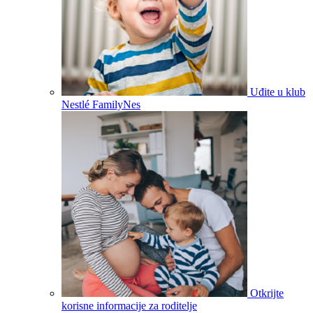
Uđite u klub
Nestlé FamilyNes
Otkrijte
korisne informacije za roditelje