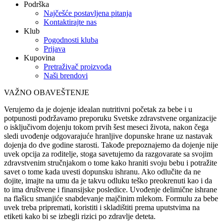
Podrška
Najčešće postavljena pitanja
Kontaktirajte nas
Klub
Pogodnosti kluba
Prijava
Kupovina
Pretraživač proizvoda
Naši brendovi
VAŽNO OBAVEŠTENJE
Verujemo da je dojenje idealan nutritivni početak za bebe i u
potpunosti podržavamo preporuku Svetske zdravstvene organizacije
o isključivom dojenju tokom prvih šest meseci života, nakon čega
sledi uvođenje odgovarajuće hranljive dopunske hrane uz nastavak
dojenja do dve godine starosti. Takođe prepoznajemo da dojenje nije
uvek opcija za roditelje, stoga savetujemo da razgovarate sa svojim
zdravstvenim stručnjakom o tome kako hraniti svoju bebu i potražite
savet o tome kada uvesti dopunsku ishranu. Ako odlučite da ne
dojite, imajte na umu da je takvu odluku teško preokrenuti kao i da
to ima društvene i finansijske posledice. Uvođenje delimične ishrane
na flašicu smanjiće snabdevanje majčinim mlekom. Formulu za bebe
uvek treba pripremati, koristiti i skladištiti prema uputstvima na
etiketi kako bi se izbegli rizici po zdravlje deteta.