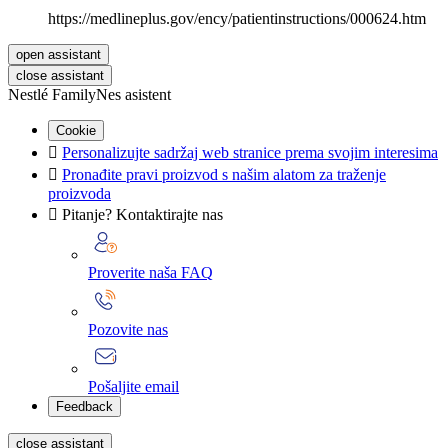
https://medlineplus.gov/ency/patientinstructions/000624.htm
open assistant
close assistant
Nestlé FamilyNes asistent
Cookie

Personalizujte sadržaj web stranice prema svojim interesima

Pronađite pravi proizvod s našim alatom za traženje
proizvoda

Pitanje? Kontaktirajte nas
Proverite naša FAQ
Pozovite nas
Pošaljite email
Feedback
close assistant