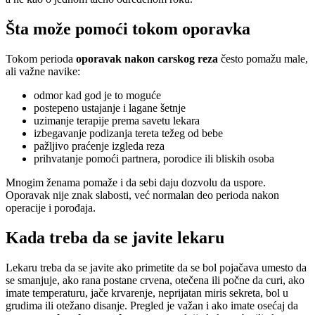
Šta može pomoći tokom oporavka
Tokom perioda
oporavak nakon carskog reza
često pomažu male,
ali važne navike:
odmor kad god je to moguće
postepeno ustajanje i lagane šetnje
uzimanje terapije prema savetu lekara
izbegavanje podizanja tereta težeg od bebe
pažljivo praćenje izgleda reza
prihvatanje pomoći partnera, porodice ili bliskih osoba
Mnogim ženama pomaže i da sebi daju dozvolu da uspore.
Oporavak nije znak slabosti, već normalan deo perioda nakon
operacije i porođaja.
Kada treba da se javite lekaru
Lekaru treba da se javite ako primetite da se bol pojačava umesto da
se smanjuje, ako rana postane crvena, otečena ili počne da curi, ako
imate temperaturu, jače krvarenje, neprijatan miris sekreta, bol u
grudima ili otežano disanje. Pregled je važan i ako imate osećaj da