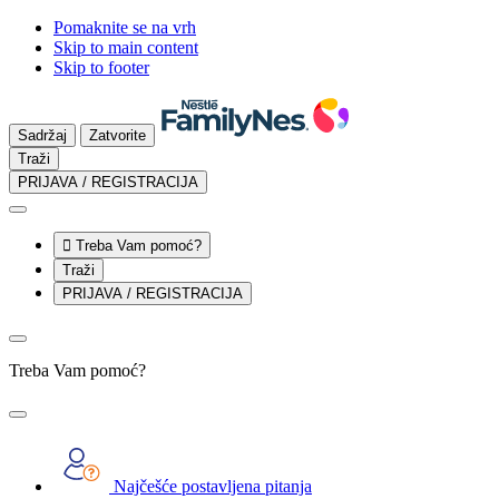
Pomaknite se na vrh
Skip to main content
Skip to footer
Sadržaj
Zatvorite
Traži
PRIJAVA / REGISTRACIJA

Treba Vam pomoć?
Traži
PRIJAVA / REGISTRACIJA
Treba Vam pomoć?
Najčešće postavljena pitanja