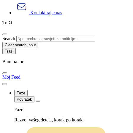
Kontaktirajte nas
Traži
Search
Clear search input
Ваш налог
Moj Feed
Faze
Povratak
Faze
Razvoj vašeg deteta, korak po korak.