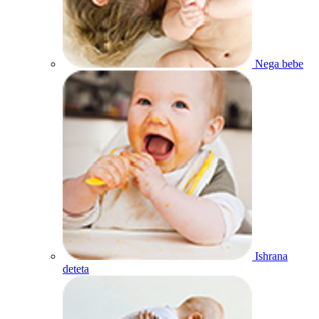
Nega bebe
Ishrana
deteta