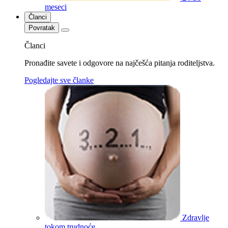
meseci
Članci
Povratak
Članci
Pronađite savete i odgovore na najčešća pitanja roditeljstva.
Pogledajte sve članke
Zdravlje
tokom trudnoće