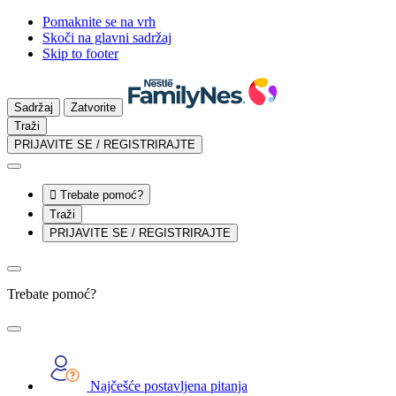
Pomaknite se na vrh
Skoči na glavni sadržaj
Skip to footer
Sadržaj
Zatvorite
Traži
PRIJAVITE SE / REGISTRIRAJTE

Trebate pomoć?
Traži
PRIJAVITE SE / REGISTRIRAJTE
Trebate pomoć?
Najčešće postavljena pitanja