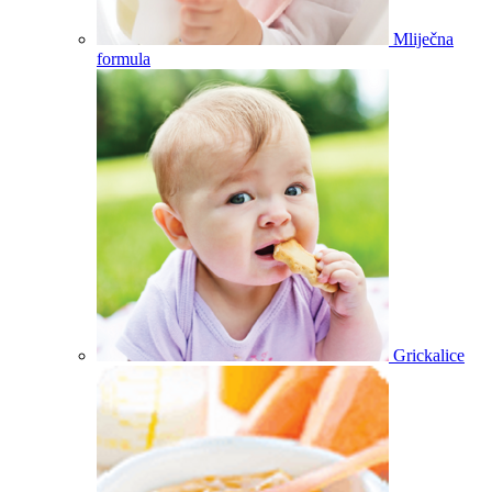
Mliječna
formula
Grickalice