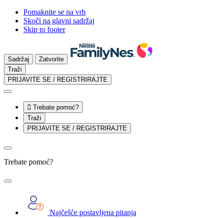
Pomaknite se na vrh
Skoči na glavni sadržaj
Skip to footer
Sadržaj
Zatvorite
Traži
PRIJAVITE SE / REGISTRIRAJTE

Trebate pomoć?
Traži
PRIJAVITE SE / REGISTRIRAJTE
Trebate pomoć?
Najčešće postavljena pitanja