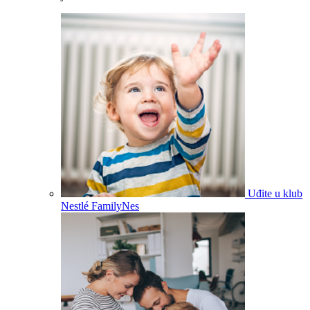
Uđite u klub
Nestlé FamilyNes