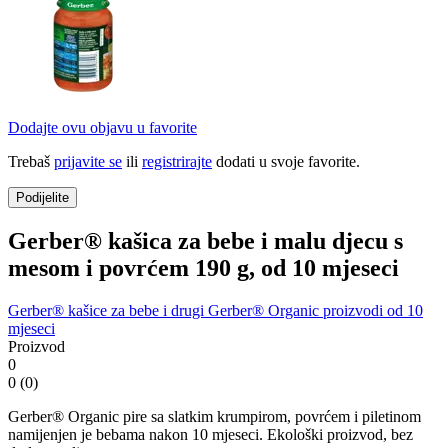
Dodajte ovu objavu u favorite
Trebaš
prijavite se
ili
registrirajte
dodati u svoje favorite.
Podijelite
Gerber® kašica za bebe i malu djecu s
mesom i povrćem 190 g, od 10 mjeseci
Gerber® kašice za bebe i drugi Gerber® Organic proizvodi
od 10
mjeseci
Proizvod
0
0 (0)
Gerber® Organic pire sa slatkim krumpirom, povrćem i piletinom
namijenjen je bebama nakon 10 mjeseci. Ekološki proizvod, bez