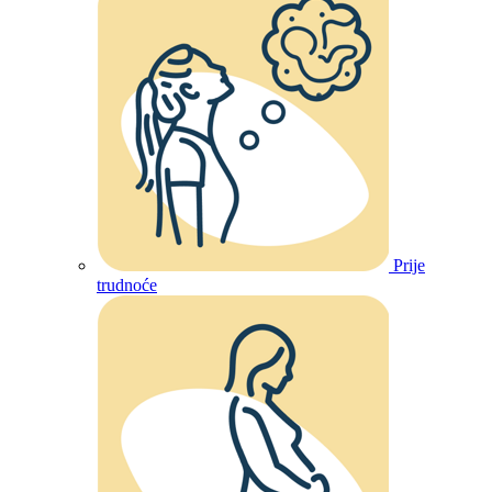
Prije
trudnoće