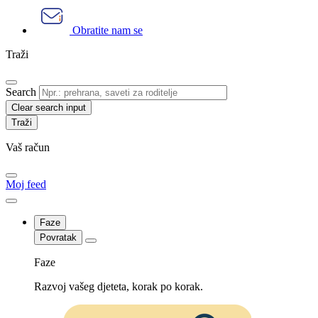
Obratite nam se
Traži
Search
Clear search input
Vaš račun
Moj feed
Faze
Povratak
Faze
Razvoj vašeg djeteta, korak po korak.