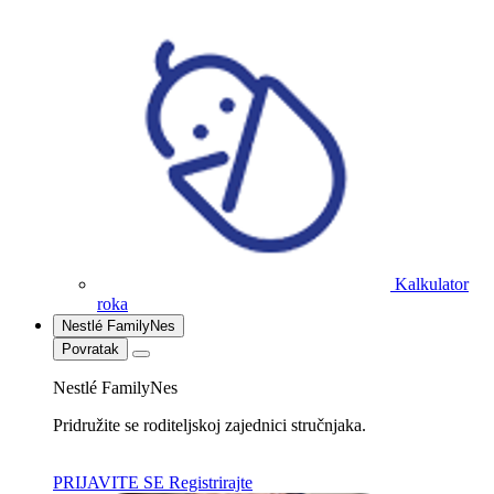
Kalkulator
roka
Nestlé FamilyNes
Povratak
Nestlé FamilyNes
Pridružite se roditeljskoj zajednici stručnjaka.
PRIJAVITE SE
Registrirajte