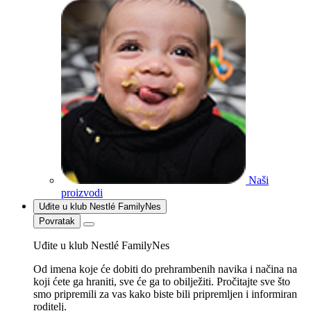
Naši
proizvodi
Uđite u klub Nestlé FamilyNes
Povratak
Uđite u klub Nestlé FamilyNes
Od imena koje će dobiti do prehrambenih navika i načina na
koji ćete ga hraniti, sve će ga to obilježiti. Pročitajte sve što
smo pripremili za vas kako biste bili pripremljen i informiran
roditelj.