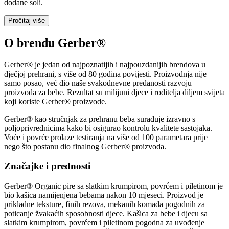
dodane soli.
Pročitaj više
O brendu Gerber®
Gerber® je jedan od najpoznatijih i najpouzdanijih brendova u
dječjoj prehrani, s više od 80 godina povijesti. Proizvodnja nije
samo posao, već dio naše svakodnevne predanosti razvoju
proizvoda za bebe. Rezultat su milijuni djece i roditelja diljem svijeta
koji koriste Gerber® proizvode.
Gerber® kao stručnjak za prehranu beba surađuje izravno s
poljoprivrednicima kako bi osigurao kontrolu kvalitete sastojaka.
Voće i povrće prolaze testiranja na više od 100 parametara prije
nego što postanu dio finalnog Gerber® proizvoda.
Značajke i prednosti
Gerber® Organic pire sa slatkim krumpirom, povrćem i piletinom je
bio kašica namijenjena bebama nakon 10 mjeseci. Proizvod je
prikladne teksture, finih rezova, mekanih komada pogodnih za
poticanje žvakaćih sposobnosti djece. Kašica za bebe i djecu sa
slatkim krumpirom, povrćem i piletinom pogodna za uvođenje