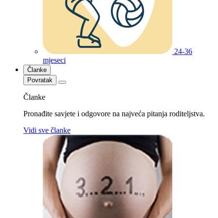
24-36
mjeseci
Članke
Povratak
Članke
Pronađite savjete i odgovore na najveća pitanja roditeljstva.
Vidi sve članke