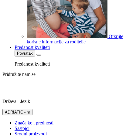
Otkrijte
korisne informacije za roditelje
Predanost kvaliteti
Povratak
Predanost kvaliteti
Pridružite nam se
Država - Jezik
ADRIATIC - hr
Značajke i prednosti
Sastojci
Srodni proizvodi